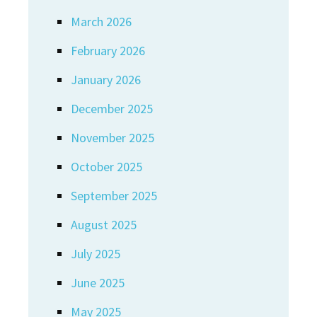
March 2026
February 2026
January 2026
December 2025
November 2025
October 2025
September 2025
August 2025
July 2025
June 2025
May 2025