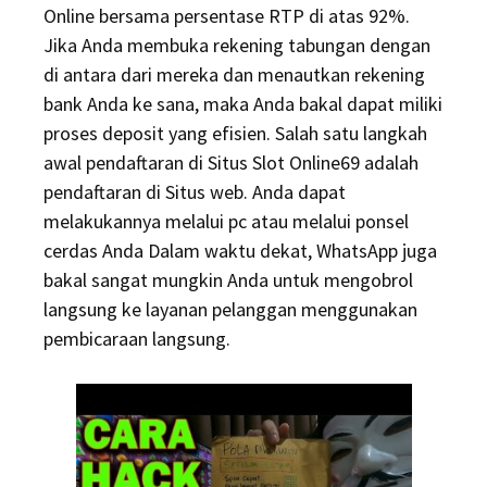
Online bersama persentase RTP di atas 92%.
Jika Anda membuka rekening tabungan dengan
di antara dari mereka dan menautkan rekening
bank Anda ke sana, maka Anda bakal dapat miliki
proses deposit yang efisien. Salah satu langkah
awal pendaftaran di Situs Slot Online69 adalah
pendaftaran di Situs web. Anda dapat
melakukannya melalui pc atau melalui ponsel
cerdas Anda Dalam waktu dekat, WhatsApp juga
bakal sangat mungkin Anda untuk mengobrol
langsung ke layanan pelanggan menggunakan
pembicaraan langsung.