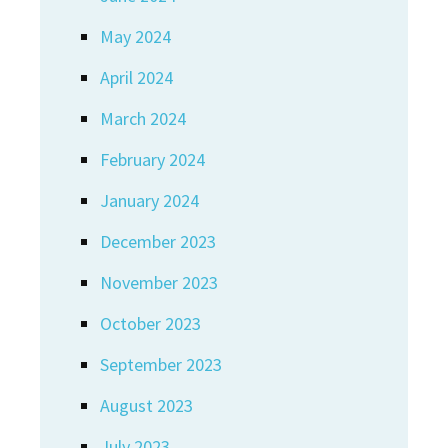
May 2024
April 2024
March 2024
February 2024
January 2024
December 2023
November 2023
October 2023
September 2023
August 2023
July 2023