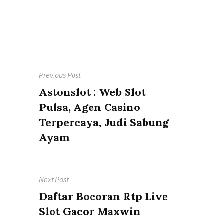
Post
Previous Post
navigation
Previous
Astonslot : Web Slot
post:
Pulsa, Agen Casino
Terpercaya, Judi Sabung
Ayam
Next Post
Next
Daftar Bocoran Rtp Live
post:
Slot Gacor Maxwin