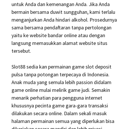
untuk Anda dan kemenangan Anda. Jika Anda
bermain bersama duwit sungguhan, kami terlalu
menganjurkan Anda hindari alkohol. Prosedurnya
sama bersama pendaftaran tanpa pertolongan
yaitu ke website bandar online atau dengan
langsung memasukkan alamat website situs
tersebut.
Slot88 sedia kan permainan game slot deposit
pulsa tanpa potongan terpecaya di Indonesia.
Anak muda yang semula lebih passion didalam
game online mulai melirik game judi. Semakin
menarik perhatian para pengguna internet
khususnya pecinta game gara-gara transaksi
dilakukan secara online. Dalam sekali masuk
halaman permainan semua yang diperlukan bisa
dikerjakan secara mandiri dan lebih privasi.