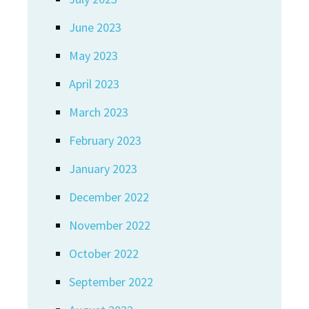
June 2023
May 2023
April 2023
March 2023
February 2023
January 2023
December 2022
November 2022
October 2022
September 2022