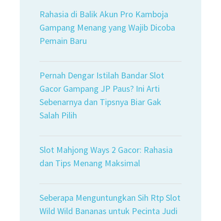
Rahasia di Balik Akun Pro Kamboja
Gampang Menang yang Wajib Dicoba
Pemain Baru
Pernah Dengar Istilah Bandar Slot
Gacor Gampang JP Paus? Ini Arti
Sebenarnya dan Tipsnya Biar Gak
Salah Pilih
Slot Mahjong Ways 2 Gacor: Rahasia
dan Tips Menang Maksimal
Seberapa Menguntungkan Sih Rtp Slot
Wild Wild Bananas untuk Pecinta Judi