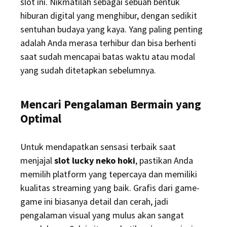
slot ini. Nikmatilah sebagai sebuah bentuk
hiburan digital yang menghibur, dengan sedikit
sentuhan budaya yang kaya. Yang paling penting
adalah Anda merasa terhibur dan bisa berhenti
saat sudah mencapai batas waktu atau modal
yang sudah ditetapkan sebelumnya.
Mencari Pengalaman Bermain yang
Optimal
Untuk mendapatkan sensasi terbaik saat
menjajal
slot lucky neko hoki
, pastikan Anda
memilih platform yang tepercaya dan memiliki
kualitas streaming yang baik. Grafis dari game-
game ini biasanya detail dan cerah, jadi
pengalaman visual yang mulus akan sangat