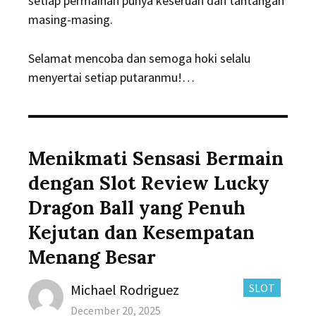
setiap permainan punya keseruan dan tantangan
masing-masing.
Selamat mencoba dan semoga hoki selalu
menyertai setiap putaranmu!…
Menikmati Sensasi Bermain
dengan Slot Review Lucky
Dragon Ball yang Penuh
Kejutan dan Kesempatan
Menang Besar
Author
CATEGORIES:
Michael Rodriguez
SLOT
Posted
December 20, 2025