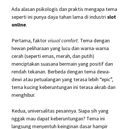
Ada alasan psikologis dan praktis mengapa tema
seperti ini punya daya tahan lama di industri
slot
online
.
Pertama, faktor
visual comfort
. Tema dengan
hewan peliharaan yang lucu dan warna-warna
cerah (seperti emas, merah, dan putih)
menciptakan suasana bermain yang positif dan
rendah tekanan. Berbeda dengan tema dewa-
dewi atau petualangan yang terasa lebih “epic”,
tema kucing keberuntungan ini terasa akrab dan
menghibur.
Kedua, universalitas pesannya. Siapa sih yang
nggak mau dapat keberuntungan? Tema ini
langsung menyentuh keinginan dasar hampir