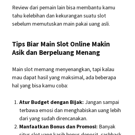
Review dari pemain lain bisa membantu kamu
tahu kelebihan dan kekurangan suatu slot
sebelum memutuskan main pakai uang asli.
Tips Biar Main Slot Online Makin
Asik dan Berpeluang Menang
Main slot memang menyenangkan, tapi kalau
mau dapat hasil yang maksimal, ada beberapa
hal yang bisa kamu coba:
Atur Budget dengan Bijak:
Jangan sampai
terbawa emosi dan menghabiskan uang lebih
dari yang sudah direncanakan.
Manfaatkan Bonus dan Promosi:
Banyak
situs slot yang kasih bonus deposit, cashback,