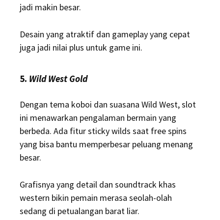
jadi makin besar.
Desain yang atraktif dan gameplay yang cepat
juga jadi nilai plus untuk game ini.
5.
Wild West Gold
Dengan tema koboi dan suasana Wild West, slot
ini menawarkan pengalaman bermain yang
berbeda. Ada fitur sticky wilds saat free spins
yang bisa bantu memperbesar peluang menang
besar.
Grafisnya yang detail dan soundtrack khas
western bikin pemain merasa seolah-olah
sedang di petualangan barat liar.