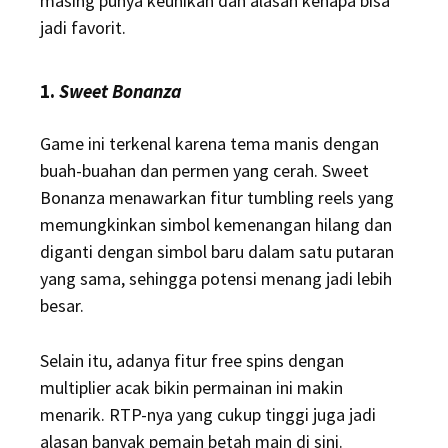
masing punya keunikan dan alasan kenapa bisa
jadi favorit.
1.
Sweet Bonanza
Game ini terkenal karena tema manis dengan
buah-buahan dan permen yang cerah. Sweet
Bonanza menawarkan fitur tumbling reels yang
memungkinkan simbol kemenangan hilang dan
diganti dengan simbol baru dalam satu putaran
yang sama, sehingga potensi menang jadi lebih
besar.
Selain itu, adanya fitur free spins dengan
multiplier acak bikin permainan ini makin
menarik. RTP-nya yang cukup tinggi juga jadi
alasan banyak pemain betah main di sini.