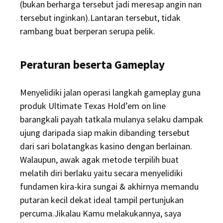
(bukan berharga tersebut jadi meresap angin nan
tersebut inginkan).Lantaran tersebut, tidak
rambang buat berperan serupa pelik.
Peraturan beserta Gameplay
Menyelidiki jalan operasi langkah gameplay guna
produk Ultimate Texas Hold’em on line
barangkali payah tatkala mulanya selaku dampak
ujung daripada siap makin dibanding tersebut
dari sari bolatangkas kasino dengan berlainan.
Walaupun, awak agak metode terpilih buat
melatih diri berlaku yaitu secara menyelidiki
fundamen kira-kira sungai & akhirnya memandu
putaran kecil dekat ideal tampil pertunjukan
percuma.Jikalau Kamu melakukannya, saya