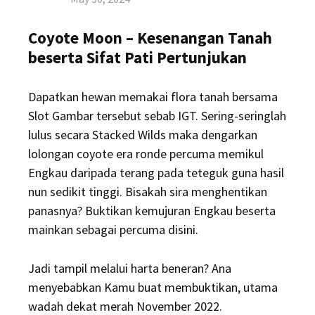
on
Coyote Moon – Kesenangan Tanah
beserta Sifat Pati Pertunjukan
Dapatkan hewan memakai flora tanah bersama
Slot Gambar tersebut sebab IGT. Sering-seringlah
lulus secara Stacked Wilds maka dengarkan
lolongan coyote era ronde percuma memikul
Engkau daripada terang pada teteguk guna hasil
nun sedikit tinggi. Bisakah sira menghentikan
panasnya? Buktikan kemujuran Engkau beserta
mainkan sebagai percuma disini.
Jadi tampil melalui harta beneran? Ana
menyebabkan Kamu buat membuktikan, utama
wadah dekat merah November 2022.