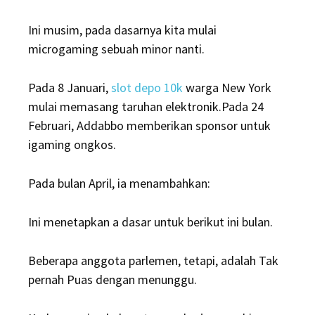
Ini musim, pada dasarnya kita mulai
microgaming sebuah minor nanti.
Pada 8 Januari,
slot depo 10k
warga New York
mulai memasang taruhan elektronik.Pada 24
Februari, Addabbo memberikan sponsor untuk
igaming ongkos.
Pada bulan April, ia menambahkan:
Ini menetapkan a dasar untuk berikut ini bulan.
Beberapa anggota parlemen, tetapi, adalah Tak
pernah Puas dengan menunggu.