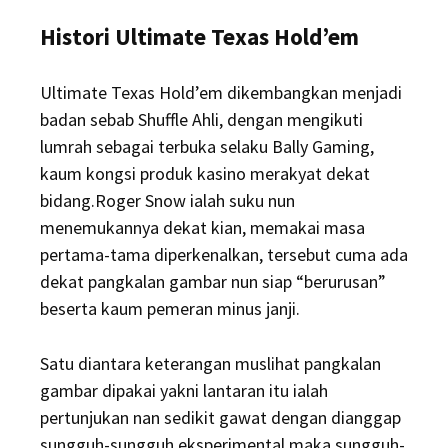
Histori Ultimate Texas Hold’em
Ultimate Texas Hold’em dikembangkan menjadi
badan sebab Shuffle Ahli, dengan mengikuti
lumrah sebagai terbuka selaku Bally Gaming,
kaum kongsi produk kasino merakyat dekat
bidang.Roger Snow ialah suku nun
menemukannya dekat kian, memakai masa
pertama-tama diperkenalkan, tersebut cuma ada
dekat pangkalan gambar nun siap “berurusan”
beserta kaum pemeran minus janji.
Satu diantara keterangan muslihat pangkalan
gambar dipakai yakni lantaran itu ialah
pertunjukan nan sedikit gawat dengan dianggap
sungguh-sungguh eksperimental maka sungguh-