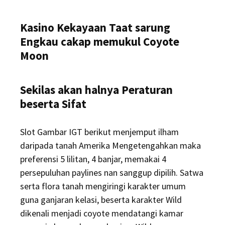
Kasino Kekayaan Taat sarung
Engkau cakap memukul Coyote
Moon
Sekilas akan halnya Peraturan
beserta Sifat
Slot Gambar IGT berikut menjemput ilham
daripada tanah Amerika Mengetengahkan maka
preferensi 5 lilitan, 4 banjar, memakai 4
persepuluhan paylines nan sanggup dipilih. Satwa
serta flora tanah mengiringi karakter umum
guna ganjaran kelasi, beserta karakter Wild
dikenali menjadi coyote mendatangi kamar