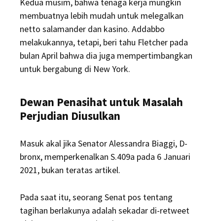
Kedua musim, bahwa tenaga kerja mungkin
membuatnya lebih mudah untuk melegalkan
netto salamander dan kasino. Addabbo
melakukannya, tetapi, beri tahu Fletcher pada
bulan April bahwa dia juga mempertimbangkan
untuk bergabung di New York.
Dewan Penasihat untuk Masalah
Perjudian Diusulkan
Masuk akal jika Senator Alessandra Biaggi, D-
bronx, memperkenalkan S.409a pada 6 Januari
2021, bukan teratas artikel.
Pada saat itu, seorang Senat pos tentang
tagihan berlakunya adalah sekadar di-retweet