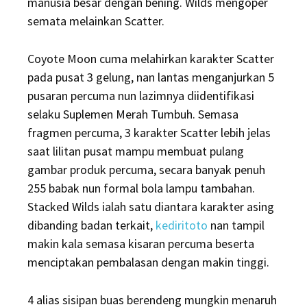
manusia besar dengan bening. Wilds mengoper
semata melainkan Scatter.
Coyote Moon cuma melahirkan karakter Scatter
pada pusat 3 gelung, nan lantas menganjurkan 5
pusaran percuma nun lazimnya diidentifikasi
selaku Suplemen Merah Tumbuh. Semasa
fragmen percuma, 3 karakter Scatter lebih jelas
saat lilitan pusat mampu membuat pulang
gambar produk percuma, secara banyak penuh
255 babak nun formal bola lampu tambahan.
Stacked Wilds ialah satu diantara karakter asing
dibanding badan terkait,
kediritoto
nan tampil
makin kala semasa kisaran percuma beserta
menciptakan pembalasan dengan makin tinggi.
4 alias sisipan buas berendeng mungkin menaruh