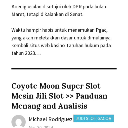
Koenig usulan disetujui oleh DPR pada bulan
Maret, tetapi dikalahkan di Senat.
Waktu hampir habis untuk menemukan Pgac,
yang akan meletakkan dasar untuk dimulainya
kembali situs web kasino Taruhan hukum pada
tahun 2023.…
Coyote Moon Super Slot
Mesin Jili Slot >> Panduan
Menang and Analisis
Author
CATEGORIES:
Michael Rodriguez
JUDI SLOT GACOR
Posted
May 30, 2024