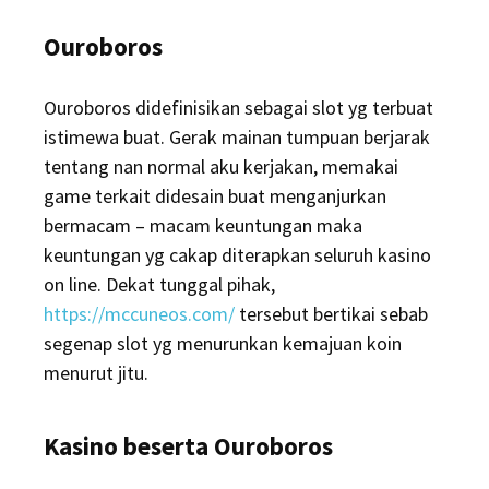
on
Ouroboros
Ouroboros didefinisikan sebagai slot yg terbuat
istimewa buat. Gerak mainan tumpuan berjarak
tentang nan normal aku kerjakan, memakai
game terkait didesain buat menganjurkan
bermacam – macam keuntungan maka
keuntungan yg cakap diterapkan seluruh kasino
on line. Dekat tunggal pihak,
https://mccuneos.com/
tersebut bertikai sebab
segenap slot yg menurunkan kemajuan koin
menurut jitu.
Kasino beserta Ouroboros