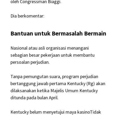
oleh Congressman Biaggi.
Dia berkomentar:
Bantuan untuk Bermasalah Bermain
Nasional atau asli organisasi menangani
sebagian besar pekerjaan untuk membantu
persoalan perjudian.
Tanpa pemungutan suara, program perjudian
bertanggung jawab pertama Kentucky (Rg) akan
dilaksanakan ketika Majelis Umum Kentucky
ditunda pada bulan April.
Kentucky belum menyetujui maya kasinoTidak