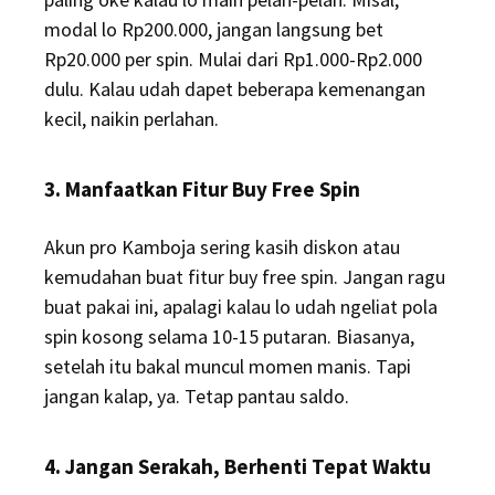
modal lo Rp200.000, jangan langsung bet
Rp20.000 per spin. Mulai dari Rp1.000-Rp2.000
dulu. Kalau udah dapet beberapa kemenangan
kecil, naikin perlahan.
3. Manfaatkan Fitur Buy Free Spin
Akun pro Kamboja sering kasih diskon atau
kemudahan buat fitur buy free spin. Jangan ragu
buat pakai ini, apalagi kalau lo udah ngeliat pola
spin kosong selama 10-15 putaran. Biasanya,
setelah itu bakal muncul momen manis. Tapi
jangan kalap, ya. Tetap pantau saldo.
4. Jangan Serakah, Berhenti Tepat Waktu