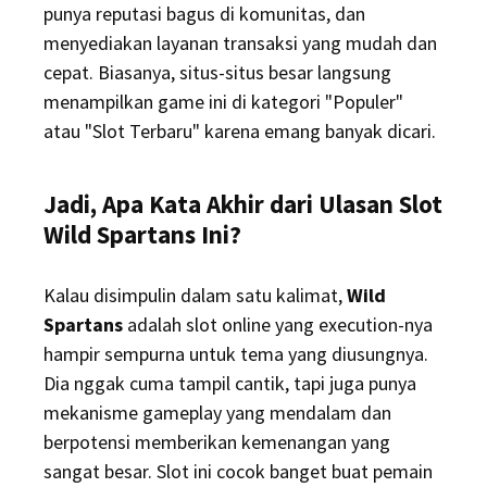
punya reputasi bagus di komunitas, dan
menyediakan layanan transaksi yang mudah dan
cepat. Biasanya, situs-situs besar langsung
menampilkan game ini di kategori "Populer"
atau "Slot Terbaru" karena emang banyak dicari.
Jadi, Apa Kata Akhir dari Ulasan Slot
Wild Spartans Ini?
Kalau disimpulin dalam satu kalimat,
Wild
Spartans
adalah slot online yang execution-nya
hampir sempurna untuk tema yang diusungnya.
Dia nggak cuma tampil cantik, tapi juga punya
mekanisme gameplay yang mendalam dan
berpotensi memberikan kemenangan yang
sangat besar. Slot ini cocok banget buat pemain