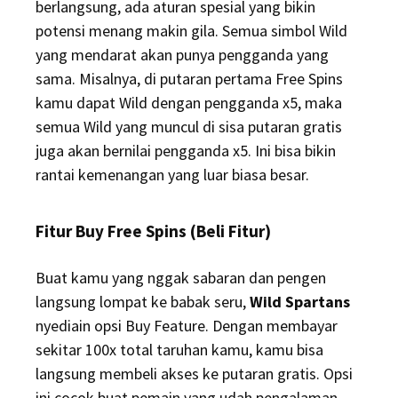
berlangsung, ada aturan spesial yang bikin
potensi menang makin gila. Semua simbol Wild
yang mendarat akan punya pengganda yang
sama. Misalnya, di putaran pertama Free Spins
kamu dapat Wild dengan pengganda x5, maka
semua Wild yang muncul di sisa putaran gratis
juga akan bernilai pengganda x5. Ini bisa bikin
rantai kemenangan yang luar biasa besar.
Fitur Buy Free Spins (Beli Fitur)
Buat kamu yang nggak sabaran dan pengen
langsung lompat ke babak seru,
Wild Spartans
nyediain opsi Buy Feature. Dengan membayar
sekitar 100x total taruhan kamu, kamu bisa
langsung membeli akses ke putaran gratis. Opsi
ini cocok buat pemain yang udah pengalaman