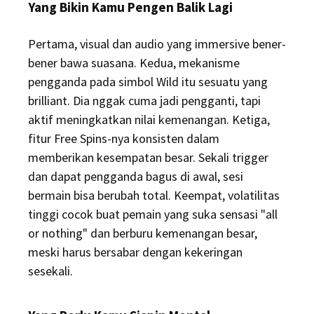
Yang Bikin Kamu Pengen Balik Lagi
Pertama, visual dan audio yang immersive bener-
bener bawa suasana. Kedua, mekanisme
pengganda pada simbol Wild itu sesuatu yang
brilliant. Dia nggak cuma jadi pengganti, tapi
aktif meningkatkan nilai kemenangan. Ketiga,
fitur Free Spins-nya konsisten dalam
memberikan kesempatan besar. Sekali trigger
dan dapat pengganda bagus di awal, sesi
bermain bisa berubah total. Keempat, volatilitas
tinggi cocok buat pemain yang suka sensasi "all
or nothing" dan berburu kemenangan besar,
meski harus bersabar dengan kekeringan
sesekali.