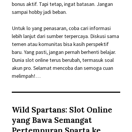
bonus aktif. Tapi tetap, ingat batasan. Jangan
sampai hobby jadi beban.
Untuk lo yang penasaran, coba cari informasi
lebih lanjut dari sumber terpercaya. Diskusi sama
temen atau komunitas bisa kasih perspektif
baru. Yang pasti, jangan pernah berhenti belajar.
Dunia slot online terus berubah, termasuk soal
akun pro. Selamat mencoba dan semoga cuan
melimpah!…
Wild Spartans: Slot Online
yang Bawa Semangat
Pertempuran Sparta ke