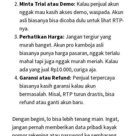
Minta Trial atau Demo:
Kalau penjual akun
nggak mau kasih akses demo, waspada. Akun
asli biasanya bisa dicoba dulu untuk lihat RTP-
nya.
Perhatikan Harga:
Jangan tergiur yang
murah banget. Akun pro kamboja asli
biasanya punya harga pasaran, nggak terlalu
mahal tapi juga nggak murah meriah. Kalau
ada yang jual Rp10.000, curiga aja.
Garansi atau Refund:
Penjual terpercaya
biasanya kasih garansi kalau akun
bermasalah. Misal, RTP turun drastis, bisa
refund atau ganti akun baru.
Dengan begini, lo bisa lebih tenang main. Ingat,
jangan pernah memberikan data pribadi kayak
nomor rekening atau password ke sembarang