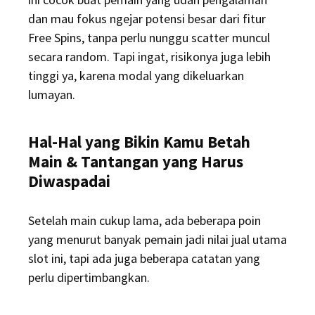
dan mau fokus ngejar potensi besar dari fitur
Free Spins, tanpa perlu nunggu scatter muncul
secara random. Tapi ingat, risikonya juga lebih
tinggi ya, karena modal yang dikeluarkan
lumayan.
Hal-Hal yang Bikin Kamu Betah
Main & Tantangan yang Harus
Diwaspadai
Setelah main cukup lama, ada beberapa poin
yang menurut banyak pemain jadi nilai jual utama
slot ini, tapi ada juga beberapa catatan yang
perlu dipertimbangkan.