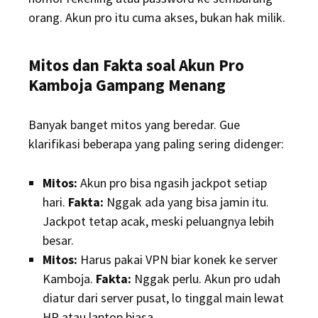
orang. Akun pro itu cuma akses, bukan hak milik.
Mitos dan Fakta soal Akun Pro
Kamboja Gampang Menang
Banyak banget mitos yang beredar. Gue
klarifikasi beberapa yang paling sering didenger:
Mitos:
Akun pro bisa ngasih jackpot setiap
hari.
Fakta:
Nggak ada yang bisa jamin itu.
Jackpot tetap acak, meski peluangnya lebih
besar.
Mitos:
Harus pakai VPN biar konek ke server
Kamboja.
Fakta:
Nggak perlu. Akun pro udah
diatur dari server pusat, lo tinggal main lewat
HP atau laptop biasa.