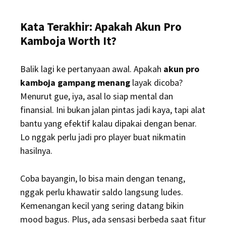
Kata Terakhir: Apakah Akun Pro
Kamboja Worth It?
Balik lagi ke pertanyaan awal. Apakah
akun pro
kamboja gampang menang
layak dicoba?
Menurut gue, iya, asal lo siap mental dan
finansial. Ini bukan jalan pintas jadi kaya, tapi alat
bantu yang efektif kalau dipakai dengan benar.
Lo nggak perlu jadi pro player buat nikmatin
hasilnya.
Coba bayangin, lo bisa main dengan tenang,
nggak perlu khawatir saldo langsung ludes.
Kemenangan kecil yang sering datang bikin
mood bagus. Plus, ada sensasi berbeda saat fitur