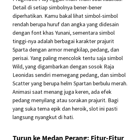
Detail di setiap simbolnya bener-bener
diperhatikan. Kamu bakal lihat simbol-simbol
rendah berupa huruf dan angka yang didesain
dengan font khas Yunani, sementara simbol
tinggi-nya adalah berbagai karakter prajurit
Sparta dengan armor mengkilap, pedang, dan
perisai. Yang paling mencolok tentu saja simbol
Wild, yang digambarkan dengan sosok Raja
Leonidas sendiri memegang pedang, dan simbol
Scatter yang berupa helm Spartan berbulu merah.
Animasi saat menang juga keren, ada efek
pedang menyilang atau sorakan prajurit. Bagi
yang suka tema epik dan heroik, slot ini pasti
langsung nyangkut di hati.
Turun ke Medan Perang: Fitur-Fitur