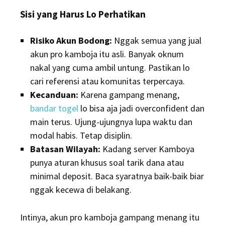
Sisi yang Harus Lo Perhatikan
Risiko Akun Bodong:
Nggak semua yang jual
akun pro kamboja itu asli. Banyak oknum
nakal yang cuma ambil untung. Pastikan lo
cari referensi atau komunitas terpercaya.
Kecanduan:
Karena gampang menang,
bandar togel
lo bisa aja jadi overconfident dan
main terus. Ujung-ujungnya lupa waktu dan
modal habis. Tetap disiplin.
Batasan Wilayah:
Kadang server Kamboya
punya aturan khusus soal tarik dana atau
minimal deposit. Baca syaratnya baik-baik biar
nggak kecewa di belakang.
Intinya, akun pro kamboja gampang menang itu