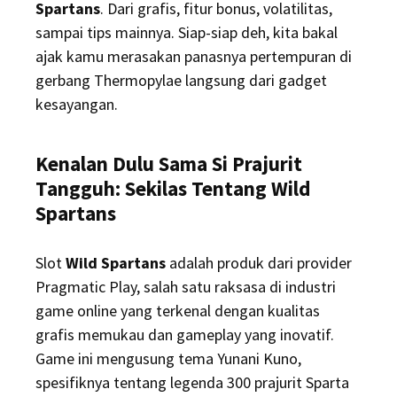
Spartans
. Dari grafis, fitur bonus, volatilitas,
sampai tips mainnya. Siap-siap deh, kita bakal
ajak kamu merasakan panasnya pertempuran di
gerbang Thermopylae langsung dari gadget
kesayangan.
Kenalan Dulu Sama Si Prajurit
Tangguh: Sekilas Tentang Wild
Spartans
Slot
Wild Spartans
adalah produk dari provider
Pragmatic Play, salah satu raksasa di industri
game online yang terkenal dengan kualitas
grafis memukau dan gameplay yang inovatif.
Game ini mengusung tema Yunani Kuno,
spesifiknya tentang legenda 300 prajurit Sparta