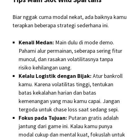
Biar nggak cuma modal nekat, ada baiknya kamu
terapkan beberapa strategi sederhana ini.
Kenali Medan:
Main dulu di mode demo.
Pahami alur permainan, seberapa sering fitur
muncul, dan rasakan volatilitasnya tanpa
risiko kehilangan uang.
Kelalu Logistik dengan Bijak:
Atur bankroll
kamu. Karena volatilitas tinggi, tentukan
batas kekalahan harian dan batas
kemenangan yang mau kamu capai. Jangan
tergoda untuk chase loss saat sedang sepi.
Fokus pada Tujuan:
Putaran gratis adalah
jantung dari game ini. Kalau kamu punya
modal cukup dan mental kuat, fokuslah untuk