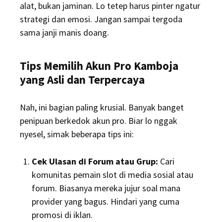
alat, bukan jaminan. Lo tetep harus pinter ngatur
strategi dan emosi. Jangan sampai tergoda
sama janji manis doang.
Tips Memilih Akun Pro Kamboja
yang Asli dan Terpercaya
Nah, ini bagian paling krusial. Banyak banget
penipuan berkedok akun pro. Biar lo nggak
nyesel, simak beberapa tips ini:
Cek Ulasan di Forum atau Grup:
Cari
komunitas pemain slot di media sosial atau
forum. Biasanya mereka jujur soal mana
provider yang bagus. Hindari yang cuma
promosi di iklan.