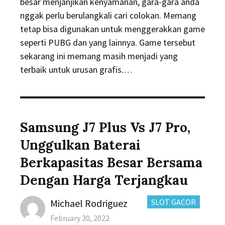
besar menjanjikan kenyamanan, gara-gara anda
nggak perlu berulangkali cari colokan. Memang
tetap bisa digunakan untuk menggerakkan game
seperti PUBG dan yang lainnya. Game tersebut
sekarang ini memang masih menjadi yang
terbaik untuk urusan grafis.…
Samsung J7 Plus Vs J7 Pro,
Unggulkan Baterai
Berkapasitas Besar Bersama
Dengan Harga Terjangkau
Author
CATEGORIES:
Michael Rodriguez
SLOT GACOR
Posted
February 20, 2022