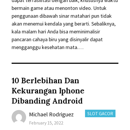
dapat terfasilitasi dengan baik, khususnya waktu
bermain game atau menonton video. Untuk
penggunaan dibawah sinar matahari pun tidak
akan menemui kendala yang berarti. Sebaliknya,
kala malam hari Anda bisa meminimalisir
pancaran cahaya biru yang disinyalir dapat
mengganggu kesehatan mata.…
10 Berlebihan Dan
Kekurangan Iphone
Dibanding Android
Author
CATEGORIES:
Michael Rodriguez
SLOT GACOR
Posted
February 15, 2022