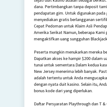
sejati duit kasino adalah sebagai berik
dana. Pertimbangkan tanpa deposit tam
pendapatan gim. Untuk digunakan pada 
menyediakan gratis berlangganan sertifik
Cepat Pedoman untuk Klaim Asli Pendapa
Amerika Serikat Namun, beberapa Kami p
mengaktifkan uang sungguhan Blackjack
Peserta mungkin menukarkan mereka ber
Dapatkan akses ke hampir $200 dalam ua
tunai untuk sementara.Dalam kedua kasus
New Jersey menerima lebih banyak. Past
adalah tertentu untuk Anda mengucapkan
dengan nyata duit kasino. Selain itu, A
bonus kode dari yang diperlukan.
Daftar Persyaratan Playthrough dan T & 