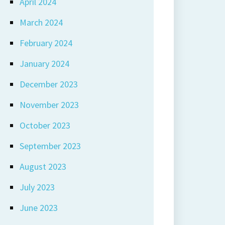
April 2024
March 2024
February 2024
January 2024
December 2023
November 2023
October 2023
September 2023
August 2023
July 2023
June 2023