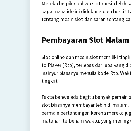
Mereka berpikir bahwa slot mesin lebih 
bagaimana ide ini didukung oleh bukti? 
tentang mesin slot dan saran tentang 
Pembayaran Slot Malam 
Slot online dan mesin slot memiliki tin
to Player (Rtp), terlepas dari apa yang 
insinyur biasanya menulis kode Rtp. Wa
tingkat.
Fakta bahwa ada begitu banyak pemain s
slot biasanya membayar lebih di malam
bermain pertandingan karena mereka jug
matahari terbenam waktu, yang mening