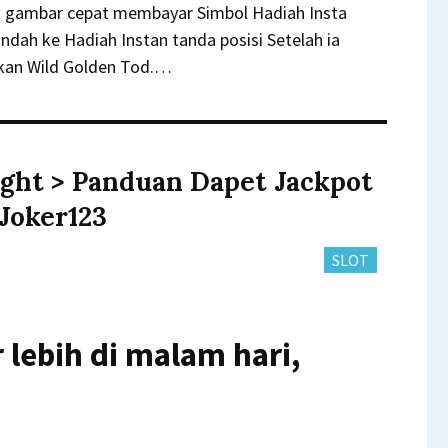
 gambar cepat membayar Simbol Hadiah Insta
dah ke Hadiah Instan tanda posisi Setelah ia
kan Wild Golden Tod.…
ight > Panduan Dapet Jackpot
 Joker123
CATEGORIES:
SLOT
lebih di malam hari,