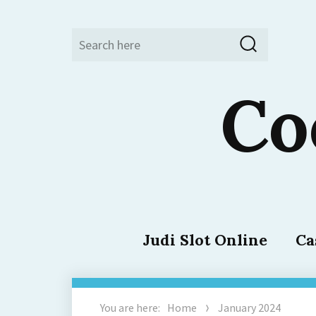
Search
Search
for:
Co
Judi Slot Online
Ca
You are here:
Home
January 2024