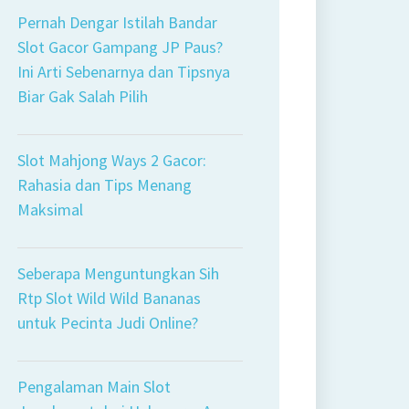
Pernah Dengar Istilah Bandar
Slot Gacor Gampang JP Paus?
Ini Arti Sebenarnya dan Tipsnya
Biar Gak Salah Pilih
Slot Mahjong Ways 2 Gacor:
Rahasia dan Tips Menang
Maksimal
Seberapa Menguntungkan Sih
Rtp Slot Wild Wild Bananas
untuk Pecinta Judi Online?
Pengalaman Main Slot