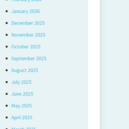
January 2026
December 2025
November 2025
October 2025
September 2025
August 2025
July 2025
June 2025
May 2025
April 2025