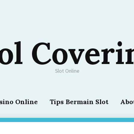
ol Coveri
Slot Online
sino Online
Tips Bermain Slot
Abo