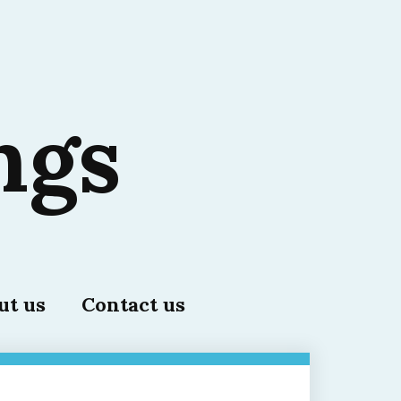
ngs
ut us
Contact us