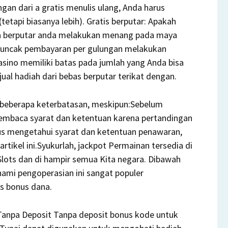
gan dari a gratis menulis ulang, Anda harus
tetapi biasanya lebih). Gratis berputar: Apakah
ya berputar anda melakukan menang pada maya
, puncak pembayaran per gulungan melakukan
asino memiliki batas pada jumlah yang Anda bisa
jual hadiah dari bebas berputar terikat dengan.
beberapa keterbatasan, meskipun:Sebelum
mbaca syarat dan ketentuan karena pertandingan
s mengetahui syarat dan ketentuan penawaran,
rtikel ini.Syukurlah, jackpot Permainan tersedia di
 Slots dan di hampir semua Kita negara. Dibawah
ami pengoperasian ini sangat populer
 bonus dana.
npa Deposit Tanpa deposit bonus kode untuk