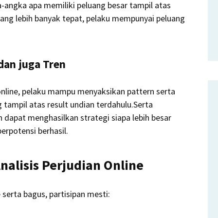
angka apa memiliki peluang besar tampil atas
yang lebih banyak tepat, pelaku mempunyai peluang
an juga Tren
nline, pelaku mampu menyaksikan pattern serta
tampil atas result undian terdahulu.Serta
dapat menghasilkan strategi siapa lebih besar
erpotensi berhasil.
alisis Perjudian Online
serta bagus, partisipan mesti: