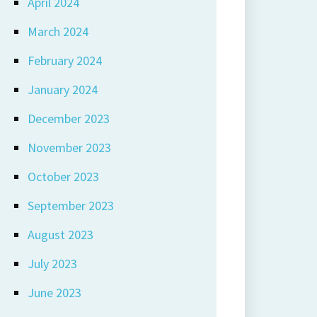
April 2024
March 2024
February 2024
January 2024
December 2023
November 2023
October 2023
September 2023
August 2023
July 2023
June 2023