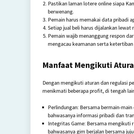
Pastikan laman lotere online siapa Ka
berwenang.
Pemain harus memakai data pribadi ap
Setiap jual beli harus dijalankan lew
Pemain wajib menanggung respon dari
mengacau keamanan serta ketertiban
Manfaat Mengikuti Atura
Dengan mengikuti aturan dan regulasi p
menikmati beberapa profit, di tengah lai
Perlindungan: Bersama bermain-main d
bahwasanya informasi pribadi dan trans
Integritas Game: Bersama mengikuti r
bahwasanya gim berjalan bersama juju