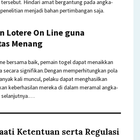
 tersebut. Hindari amat bergantung pada angka-
 penelitian menjadi bahan pertimbangan saja.
n Lotere On Line guna
tas Menang
ne bersama baik, pemain togel dapat menaikkan
secara signifikan.Dengan memperhitungkan pola
nyak kali muncul, pelaku dapat menghasilkan
tkan keberhasilan mereka di dalam meramal angka-
n selanjutnya.…
ati Ketentuan serta Regulasi