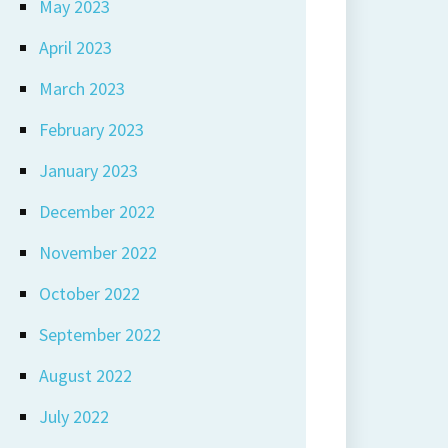
May 2023
April 2023
March 2023
February 2023
January 2023
December 2022
November 2022
October 2022
September 2022
August 2022
July 2022