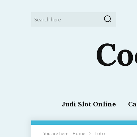
Search
Search
for:
Co
Judi Slot Online
Ca
You are here:
Home
Toto