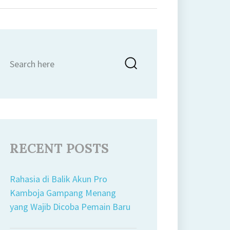
Search
Search
for:
RECENT POSTS
Rahasia di Balik Akun Pro
Kamboja Gampang Menang
yang Wajib Dicoba Pemain Baru