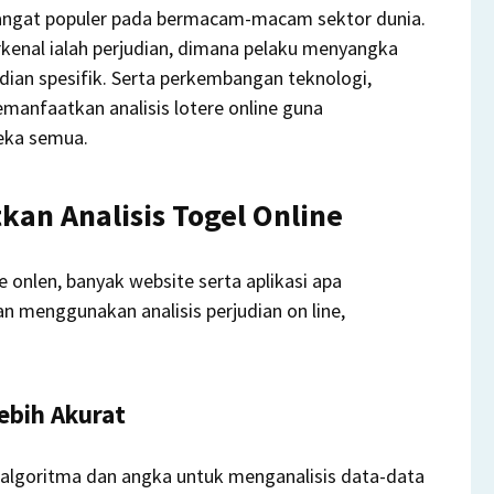
sangat populer pada bermacam-macam sektor dunia.
erkenal ialah perjudian, dimana pelaku menyangka
ian spesifik. Serta perkembangan teknologi,
manfaatkan analisis lotere online guna
eka semua.
an Analisis Togel Online
 onlen, banyak website serta aplikasi apa
n menggunakan analisis perjudian on line,
ebih Akurat
n algoritma dan angka untuk menganalisis data-data