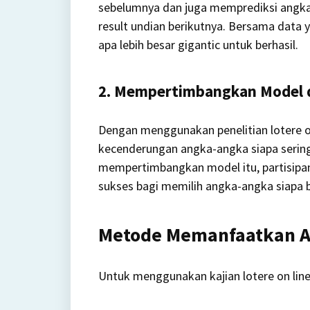
sebelumnya dan juga memprediksi angka-
result undian berikutnya. Bersama data 
apa lebih besar gigantic untuk berhasil.
2. Mempertimbangkan Model d
Dengan menggunakan penelitian lotere o
kecenderungan angka-angka siapa sering 
mempertimbangkan model itu, partisipan 
sukses bagi memilih angka-angka siapa b
Metode Memanfaatkan An
Untuk menggunakan kajian lotere on line 