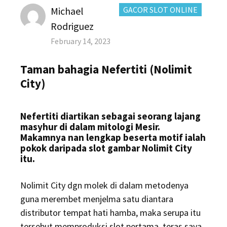
Author
CATEGORIES:
Michael
GACOR SLOT ONLINE
Rodriguez
Posted
February 14, 2023
on
Taman bahagia Nefertiti (Nolimit
City)
Nefertiti diartikan sebagai seorang lajang
masyhur di dalam mitologi Mesir.
Makamnya nan lengkap beserta motif ialah
pokok daripada slot gambar Nolimit City
itu.
Nolimit City dgn molek di dalam metodenya
guna merembet menjelma satu diantara
distributor tempat hati hamba, maka serupa itu
tersebut memproduksi slot pertama, teras saya