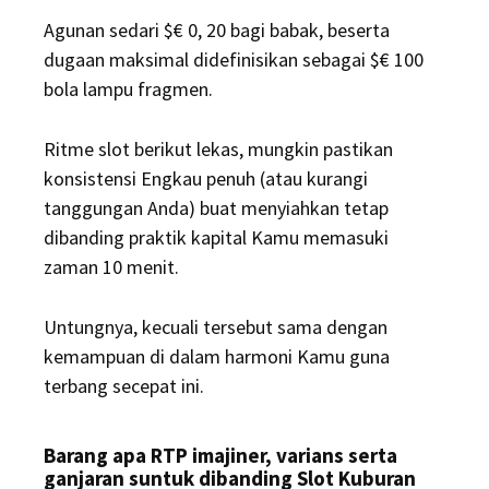
Agunan sedari $€ 0, 20 bagi babak, beserta
dugaan maksimal didefinisikan sebagai $€ 100
bola lampu fragmen.
Ritme slot berikut lekas, mungkin pastikan
konsistensi Engkau penuh (atau kurangi
tanggungan Anda) buat menyiahkan tetap
dibanding praktik kapital Kamu memasuki
zaman 10 menit.
Untungnya, kecuali tersebut sama dengan
kemampuan di dalam harmoni Kamu guna
terbang secepat ini.
Barang apa RTP imajiner, varians serta
ganjaran suntuk dibanding Slot Kuburan