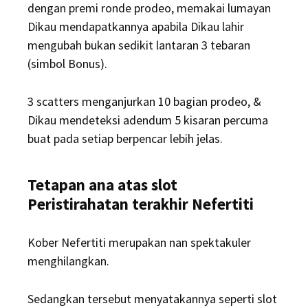
dengan premi ronde prodeo, memakai lumayan
Dikau mendapatkannya apabila Dikau lahir
mengubah bukan sedikit lantaran 3 tebaran
(simbol Bonus).
3 scatters menganjurkan 10 bagian prodeo, &
Dikau mendeteksi adendum 5 kisaran percuma
buat pada setiap berpencar lebih jelas.
Tetapan ana atas slot
Peristirahatan terakhir Nefertiti
Kober Nefertiti merupakan nan spektakuler
menghilangkan.
Sedangkan tersebut menyatakannya seperti slot