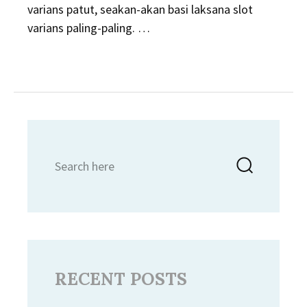
varians patut, seakan-akan basi laksana slot
varians paling-paling. …
Search
Searc
for:
RECENT POSTS