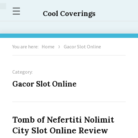
Menu
Cool Coverings
You are here:
Home
Gacor Slot Online
Category:
Gacor Slot Online
Tomb of Nefertiti Nolimit
City Slot Online Review