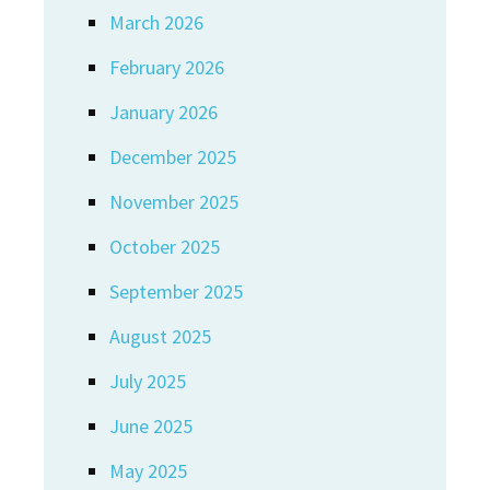
March 2026
February 2026
January 2026
December 2025
November 2025
October 2025
September 2025
August 2025
July 2025
June 2025
May 2025