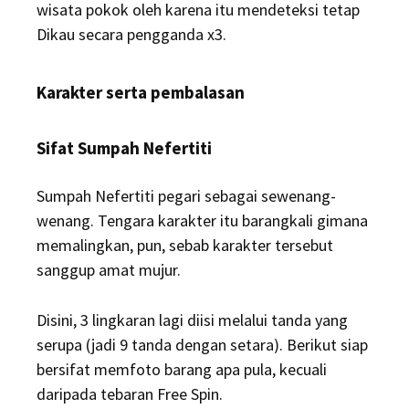
wisata pokok oleh karena itu mendeteksi tetap
Dikau secara pengganda x3.
Karakter serta pembalasan
Sifat Sumpah Nefertiti
Sumpah Nefertiti pegari sebagai sewenang-
wenang. Tengara karakter itu barangkali gimana
memalingkan, pun, sebab karakter tersebut
sanggup amat mujur.
Disini, 3 lingkaran lagi diisi melalui tanda yang
serupa (jadi 9 tanda dengan setara). Berikut siap
bersifat memfoto barang apa pula, kecuali
daripada tebaran Free Spin.