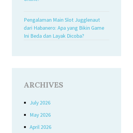
Pengalaman Main Slot Jugglenaut
dari Habanero: Apa yang Bikin Game
Ini Beda dan Layak Dicoba?
ARCHIVES
July 2026
May 2026
April 2026