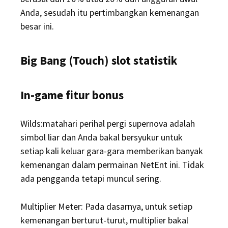
Anda, sesudah itu pertimbangkan kemenangan
besar ini.
Big Bang (Touch) slot statistik
In-game fitur bonus
Wilds:matahari perihal pergi supernova adalah
simbol liar dan Anda bakal bersyukur untuk
setiap kali keluar gara-gara memberikan banyak
kemenangan dalam permainan NetEnt ini. Tidak
ada pengganda tetapi muncul sering.
Multiplier Meter: Pada dasarnya, untuk setiap
kemenangan berturut-turut, multiplier bakal