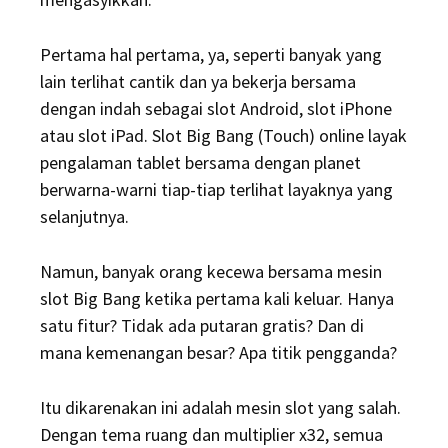
Pertama hal pertama, ya, seperti banyak yang
lain terlihat cantik dan ya bekerja bersama
dengan indah sebagai slot Android, slot iPhone
atau slot iPad. Slot Big Bang (Touch) online layak
pengalaman tablet bersama dengan planet
berwarna-warni tiap-tiap terlihat layaknya yang
selanjutnya.
Namun, banyak orang kecewa bersama mesin
slot Big Bang ketika pertama kali keluar. Hanya
satu fitur? Tidak ada putaran gratis? Dan di
mana kemenangan besar? Apa titik pengganda?
Itu dikarenakan ini adalah mesin slot yang salah.
Dengan tema ruang dan multiplier x32, semua