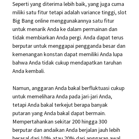
Seperti yang diterima lebih baik, yang juga cuma
miliki satu fitur tetapi adalah variance tinggi, slot
Big Bang online menggunakannya satu fitur
untuk menarik Anda ke dalam permainan dan
tidak membiarkan Anda pergi. Anda dapat terus
berputar untuk menggapai pengganda besar dan
kemenangan konstan dapat memiliki Anda lupa
bahwa Anda tidak cukup mendapatkan taruhan
Anda kembali.
Namun, anggaran Anda bakal berfluktuasi cukup
untuk memelihara Anda pada jari-jari Anda,
tetapi Anda bakal terkejut berapa banyak
putaran yang Anda bakal dapat bermain.
Mempertahankan sekitar 200 hingga 300
berputar dan andaikan Anda berjalan jauh lebih
berasal dari 10% atau 20% dari anggaran awal