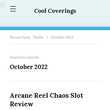
Menu
Cool Coverings
You are here:
Home
October 2022
Posted in month:
October 2022
Arcane Reel Chaos Slot
Review