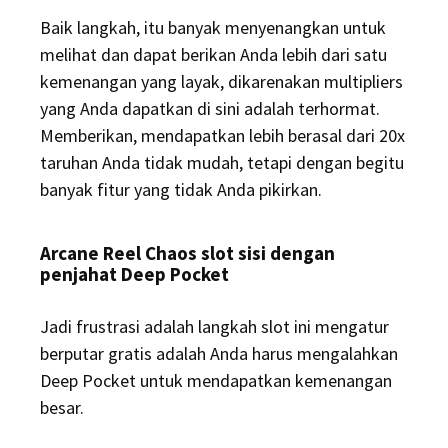
Baik langkah, itu banyak menyenangkan untuk
melihat dan dapat berikan Anda lebih dari satu
kemenangan yang layak, dikarenakan multipliers
yang Anda dapatkan di sini adalah terhormat.
Memberikan, mendapatkan lebih berasal dari 20x
taruhan Anda tidak mudah, tetapi dengan begitu
banyak fitur yang tidak Anda pikirkan.
Arcane Reel Chaos slot sisi dengan
penjahat Deep Pocket
Jadi frustrasi adalah langkah slot ini mengatur
berputar gratis adalah Anda harus mengalahkan
Deep Pocket untuk mendapatkan kemenangan
besar.