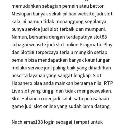
memudahkan sebagian pemain atau bettor.
Meskipun banyak sekali pilihan website judi slot
kala ini namun tidak menanggung segalanya
punya service judi slot terbaik dan mumpuni.
Namun, bersama dengan terdapatnya slot88
sebagai website judi slot online Pragmatic Play
dan Slot88 terpercaya terlalu mungkin setiap
pemain bisa mendapatkan banyak keuntungan
melalui service judi paling baik yang dihadirkan
beserta layanan yang sangat lengkap. Slot
Habanero bisa anda mainkan bersama nilai RTP
Live slot yang tinggi dan tidak mengecewakan.
Slot Habanero menjadi salah satu perusahaan
game judi slot online yang sudah lama datang.
Nach emas138 login sebagai tempat untuk