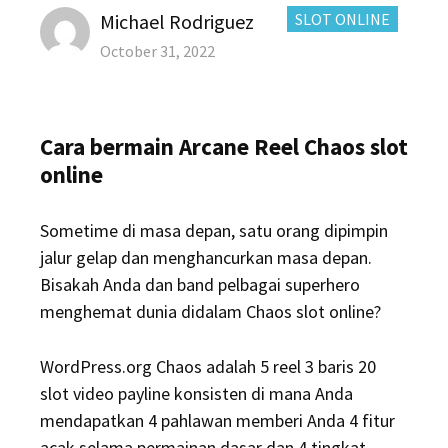
Author
CATEGORIES:
Michael Rodriguez
SLOT ONLINE
Posted
October 31, 2022
on
Cara bermain Arcane Reel Chaos slot
online
Sometime di masa depan, satu orang dipimpin
jalur gelap dan menghancurkan masa depan.
Bisakah Anda dan band pelbagai superhero
menghemat dunia didalam Chaos slot online?
WordPress.org Chaos adalah 5 reel 3 baris 20
slot video payline konsisten di mana Anda
mendapatkan 4 pahlawan memberi Anda 4 fitur
acak selama permainan dasar dan 4 tingkat