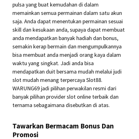
pulsa yang buat kemudahan di dalam
memainkan semua permainan dalam satu akun
saja. Anda dapat menentukan permainan sesuai
skill dan kesukaan anda, supaya dapat membuat
anda mendapatkan banyak hadiah dan bonus,
semakin kerap bermain dan mengumpulkannya
bisa membuat anda menjadi orang kaya dalam
waktu yang singkat. Jadi anda bisa
mendapatkan duit bersama mudah melalui judi
slot mudah menang terpercaya Slot88.
WARUNG69 jadi pilihan perwakilan resmi dari
banyak pilihan provider slot online terbaik dan
ternama sebagaimana disebutkan di atas.
Tawarkan Bermacam Bonus Dan
Promosi