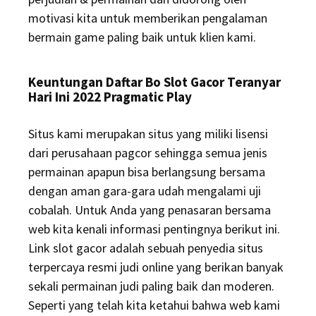
motivasi kita untuk memberikan pengalaman
bermain game paling baik untuk klien kami.
Keuntungan Daftar Bo Slot Gacor Teranyar
Hari Ini 2022 Pragmatic Play
Situs kami merupakan situs yang miliki lisensi
dari perusahaan pagcor sehingga semua jenis
permainan apapun bisa berlangsung bersama
dengan aman gara-gara udah mengalami uji
cobalah. Untuk Anda yang penasaran bersama
web kita kenali informasi pentingnya berikut ini.
Link slot gacor adalah sebuah penyedia situs
terpercaya resmi judi online yang berikan banyak
sekali permainan judi paling baik dan moderen.
Seperti yang telah kita ketahui bahwa web kami