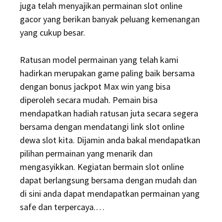
juga telah menyajikan permainan slot online
gacor yang berikan banyak peluang kemenangan
yang cukup besar.
Ratusan model permainan yang telah kami
hadirkan merupakan game paling baik bersama
dengan bonus jackpot Max win yang bisa
diperoleh secara mudah. Pemain bisa
mendapatkan hadiah ratusan juta secara segera
bersama dengan mendatangi link slot online
dewa slot kita. Dijamin anda bakal mendapatkan
pilihan permainan yang menarik dan
mengasyikkan. Kegiatan bermain slot online
dapat berlangsung bersama dengan mudah dan
di sini anda dapat mendapatkan permainan yang
safe dan terpercaya.…