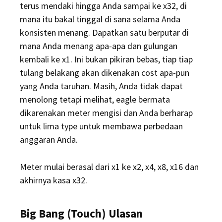
terus mendaki hingga Anda sampai ke x32, di
mana itu bakal tinggal di sana selama Anda
konsisten menang. Dapatkan satu berputar di
mana Anda menang apa-apa dan gulungan
kembali ke x1. Ini bukan pikiran bebas, tiap tiap
tulang belakang akan dikenakan cost apa-pun
yang Anda taruhan. Masih, Anda tidak dapat
menolong tetapi melihat, eagle bermata
dikarenakan meter mengisi dan Anda berharap
untuk lima type untuk membawa perbedaan
anggaran Anda.
Meter mulai berasal dari x1 ke x2, x4, x8, x16 dan
akhirnya kasa x32.
Big Bang (Touch) Ulasan