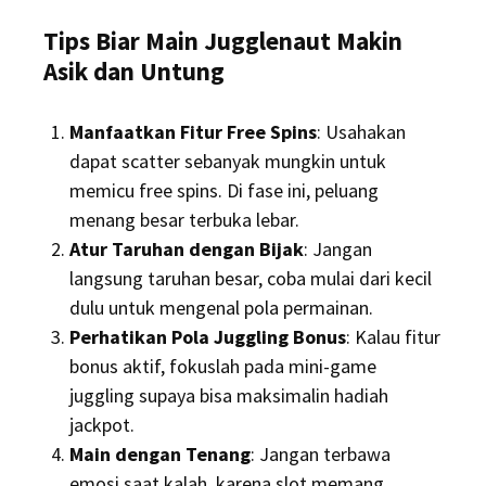
Tips Biar Main Jugglenaut Makin
Asik dan Untung
Manfaatkan Fitur Free Spins
: Usahakan
dapat scatter sebanyak mungkin untuk
memicu free spins. Di fase ini, peluang
menang besar terbuka lebar.
Atur Taruhan dengan Bijak
: Jangan
langsung taruhan besar, coba mulai dari kecil
dulu untuk mengenal pola permainan.
Perhatikan Pola Juggling Bonus
: Kalau fitur
bonus aktif, fokuslah pada mini-game
juggling supaya bisa maksimalin hadiah
jackpot.
Main dengan Tenang
: Jangan terbawa
emosi saat kalah, karena slot memang