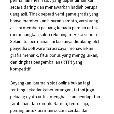
permainan mesin slot yang dapat dimainkan
secara daring dan menawarkan hadiah berupa
uang asli. Tidak seperti versi game gratis yang
hanya memberikan hiburan semata, versi uang
asli ini memberi peluang kepada pemain untuk
memenangkan saldo rekening mereka sendiri.
Selain itu, permainan ini biasanya didukung oleh
penyedia software terpercaya, menawarkan
grafis menarik, fitur bonus yang menggiurkan,
dan tingkat pengembalian (RTP) yang
kompetitif.
Bayangkan, bermain slot online bukan lagi
tentang sekadar keberuntungan, tetapi juga
peluang nyata untuk menghasilkan pendapatan
tambahan dari rumah. Namun, tentu saja,
penting untuk bermain secara cerdas dan