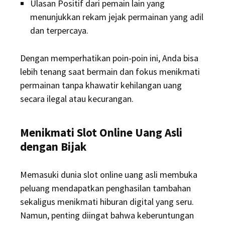
Ulasan Positif dari pemain lain yang
menunjukkan rekam jejak permainan yang adil
dan terpercaya.
Dengan memperhatikan poin-poin ini, Anda bisa
lebih tenang saat bermain dan fokus menikmati
permainan tanpa khawatir kehilangan uang
secara ilegal atau kecurangan.
Menikmati Slot Online Uang Asli
dengan Bijak
Memasuki dunia slot online uang asli membuka
peluang mendapatkan penghasilan tambahan
sekaligus menikmati hiburan digital yang seru.
Namun, penting diingat bahwa keberuntungan