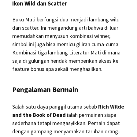
Ikon Wild dan Scatter
Buku Mati berfungsi dua menjadi lambang wild
dan scatter. Ini mengandung arti bahwa di luar
memudahkan menyusun kombinasi winner,
simbol ini juga bisa memicu giliran cuma-cuma.
Kombinasi tiga lambang Literatur Mati di mana
saja di gulungan hendak memberikan akses ke
feature bonus apa sekali menghasilkan.
Pengalaman Bermain
Salah satu daya panggil utama sebab
Rich Wilde
and the Book of Dead
ialah permainan siapa
sederhana tetapi mengasyikkan. Pemain dapat
dengan gampang menyamakan taruhan orang-