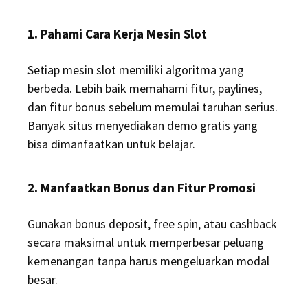
1. Pahami Cara Kerja Mesin Slot
Setiap mesin slot memiliki algoritma yang
berbeda. Lebih baik memahami fitur, paylines,
dan fitur bonus sebelum memulai taruhan serius.
Banyak situs menyediakan demo gratis yang
bisa dimanfaatkan untuk belajar.
2. Manfaatkan Bonus dan Fitur Promosi
Gunakan bonus deposit, free spin, atau cashback
secara maksimal untuk memperbesar peluang
kemenangan tanpa harus mengeluarkan modal
besar.