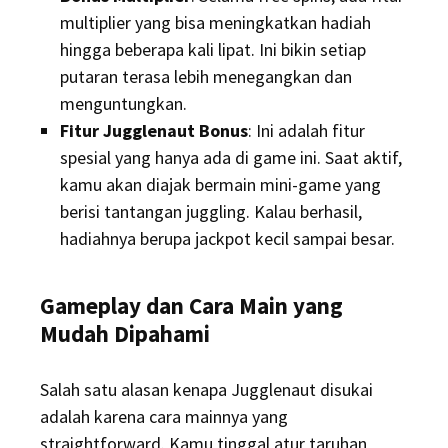
multiplier yang bisa meningkatkan hadiah
hingga beberapa kali lipat. Ini bikin setiap
putaran terasa lebih menegangkan dan
menguntungkan.
Fitur Jugglenaut Bonus
: Ini adalah fitur
spesial yang hanya ada di game ini. Saat aktif,
kamu akan diajak bermain mini-game yang
berisi tantangan juggling. Kalau berhasil,
hadiahnya berupa jackpot kecil sampai besar.
Gameplay dan Cara Main yang
Mudah Dipahami
Salah satu alasan kenapa Jugglenaut disukai
adalah karena cara mainnya yang
straightforward. Kamu tinggal atur taruhan