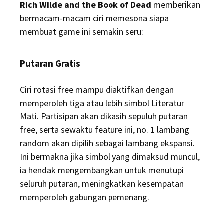
Rich Wilde and the Book of Dead
memberikan
bermacam-macam ciri memesona siapa
membuat game ini semakin seru:
Putaran Gratis
Ciri rotasi free mampu diaktifkan dengan
memperoleh tiga atau lebih simbol Literatur
Mati. Partisipan akan dikasih sepuluh putaran
free, serta sewaktu feature ini, no. 1 lambang
random akan dipilih sebagai lambang ekspansi.
Ini bermakna jika simbol yang dimaksud muncul,
ia hendak mengembangkan untuk menutupi
seluruh putaran, meningkatkan kesempatan
memperoleh gabungan pemenang.