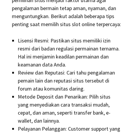
pemilihan situs menjadi faktor utama agar
pengalaman bermain tetap aman, nyaman, dan
menguntungkan. Berikut adalah beberapa tips
penting saat memilih situs slot online terpercaya:
Lisensi Resmi: Pastikan situs memiliki izin
resmi dari badan regulasi permainan ternama.
Hal ini menjamin keadilan permainan dan
keamanan data Anda.
Review dan Reputasi: Cari tahu pengalaman
pemain lain dan reputasi situs tersebut di
forum atau komunitas daring.
Metode Deposit dan Penarikan: Pilih situs
yang menyediakan cara transaksi mudah,
cepat, dan aman, seperti transfer bank, e-
wallet, dan lainnya.
Pelayanan Pelanggan: Customer support yang