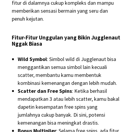
fitur di dalamnya cukup kompleks dan mampu
memberikan sensasi bermain yang seru dan
penuh kejutan.
Fitur-Fitur Unggulan yang Bikin Jugglenaut
Nggak Biasa
Wild Symbol
: Simbol wild di Jugglenaut bisa
menggantikan semua simbol lain kecuali
scatter, membantu kamu membentuk
kombinasi kemenangan dengan lebih mudah.
Scatter dan Free Spins
: Ketika berhasil
mendapatkan 3 atau lebih scatter, kamu bakal
dapetin kesempatan free spins yang
jumlahnya cukup banyak. Di sini, potensi
kemenangan bisa meningkat drastis.
Bonus Multiplier
: Selama free spins, ada fitur