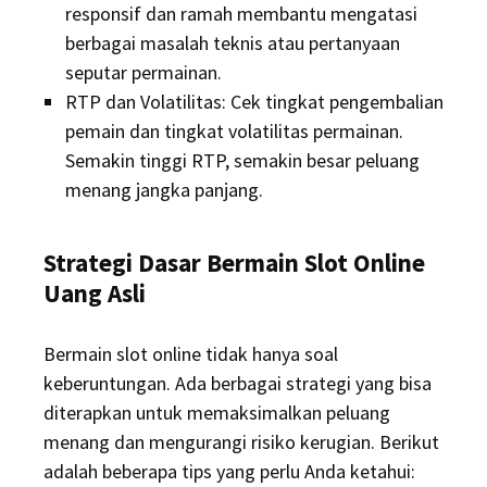
responsif dan ramah membantu mengatasi
berbagai masalah teknis atau pertanyaan
seputar permainan.
RTP dan Volatilitas: Cek tingkat pengembalian
pemain dan tingkat volatilitas permainan.
Semakin tinggi RTP, semakin besar peluang
menang jangka panjang.
Strategi Dasar Bermain Slot Online
Uang Asli
Bermain slot online tidak hanya soal
keberuntungan. Ada berbagai strategi yang bisa
diterapkan untuk memaksimalkan peluang
menang dan mengurangi risiko kerugian. Berikut
adalah beberapa tips yang perlu Anda ketahui: