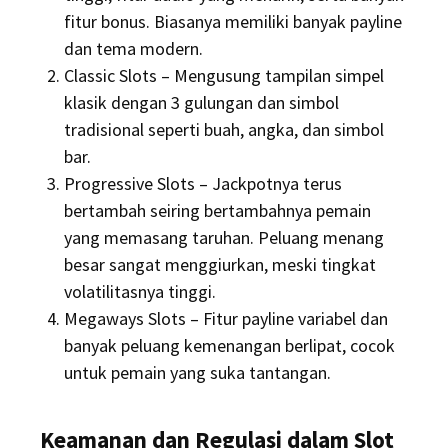
fitur bonus. Biasanya memiliki banyak payline
dan tema modern.
Classic Slots – Mengusung tampilan simpel
klasik dengan 3 gulungan dan simbol
tradisional seperti buah, angka, dan simbol
bar.
Progressive Slots – Jackpotnya terus
bertambah seiring bertambahnya pemain
yang memasang taruhan. Peluang menang
besar sangat menggiurkan, meski tingkat
volatilitasnya tinggi.
Megaways Slots – Fitur payline variabel dan
banyak peluang kemenangan berlipat, cocok
untuk pemain yang suka tantangan.
Keamanan dan Regulasi dalam Slot