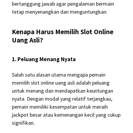
bertanggung jawab agar pengalaman bermain
tetap menyenangkan dan menguntungkan.
Kenapa Harus Memilih Slot Online
Uang Asli?
1. Peluang Menang Nyata
Salah satu alasan utama mengapa pemain
memilih slot online uang asli adalah peluang
untuk menang dan mendapatkan keuntungan
nyata. Dengan modal yang relatif terjangkau,
pemain memiliki kesempatan untuk meraih
jackpot besar atau kemenangan kecil yang cukup
signifikan.