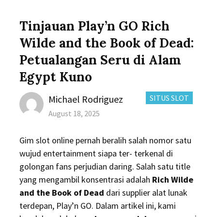
Tinjauan Play’n GO Rich
Wilde and the Book of Dead:
Petualangan Seru di Alam
Egypt Kuno
Author
CATEGORIES:
Michael Rodriguez
SITUS SLOT
Posted
August 18, 2025
on
Gim slot online pernah beralih salah nomor satu
wujud entertainment siapa ter- terkenal di
golongan fans perjudian daring. Salah satu title
yang mengambil konsentrasi adalah
Rich Wilde
and the Book of Dead
dari supplier alat lunak
terdepan, Play’n GO. Dalam artikel ini, kami