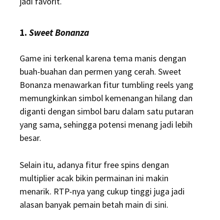
jadi favorit.
1.
Sweet Bonanza
Game ini terkenal karena tema manis dengan
buah-buahan dan permen yang cerah. Sweet
Bonanza menawarkan fitur tumbling reels yang
memungkinkan simbol kemenangan hilang dan
diganti dengan simbol baru dalam satu putaran
yang sama, sehingga potensi menang jadi lebih
besar.
Selain itu, adanya fitur free spins dengan
multiplier acak bikin permainan ini makin
menarik. RTP-nya yang cukup tinggi juga jadi
alasan banyak pemain betah main di sini.