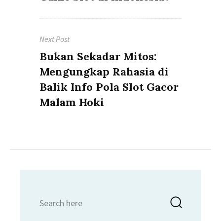
Next Post
Next
Bukan Sekadar Mitos:
post:
Mengungkap Rahasia di
Balik Info Pola Slot Gacor
Malam Hoki
Search
Searc
for: