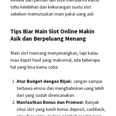
tahu kelebihan dan kekurangan suatu slot
sebelum memutuskan main pakai uang asli.
Tips Biar Main Slot Online Makin
Asik dan Berpeluang Menang
Main slot memang menyenangkan, tapi kalau
mau dapat hasil yang maksimal, ada beberapa
hal yang bisa kamu coba:
Atur Budget dengan Bijak:
Jangan sampai
terbawa emosi dan menghabiskan uang lebih
dari yang sudah direncanakan.
Manfaatkan Bonus dan Promosi:
Banyak
situs slot yang kasih bonus deposit, cashback,