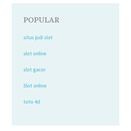
POPULAR
situs judi slot
slot online
slot gacor
Slot online
toto 4d