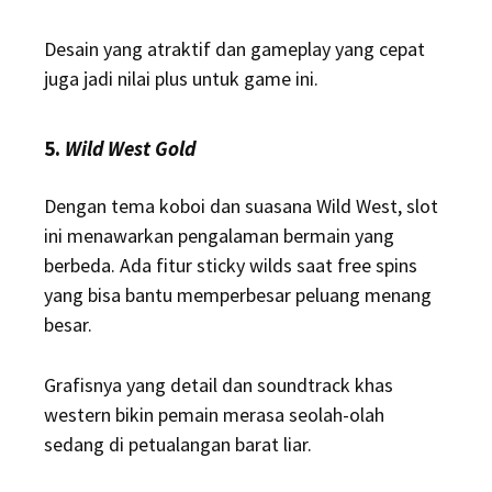
Desain yang atraktif dan gameplay yang cepat
juga jadi nilai plus untuk game ini.
5.
Wild West Gold
Dengan tema koboi dan suasana Wild West, slot
ini menawarkan pengalaman bermain yang
berbeda. Ada fitur sticky wilds saat free spins
yang bisa bantu memperbesar peluang menang
besar.
Grafisnya yang detail dan soundtrack khas
western bikin pemain merasa seolah-olah
sedang di petualangan barat liar.