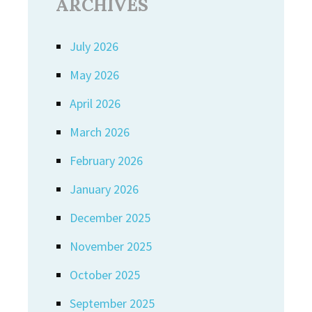
ARCHIVES
July 2026
May 2026
April 2026
March 2026
February 2026
January 2026
December 2025
November 2025
October 2025
September 2025