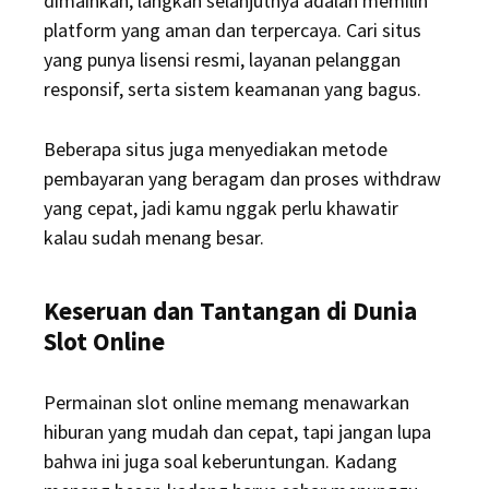
dimainkan, langkah selanjutnya adalah memilih
platform yang aman dan terpercaya. Cari situs
yang punya lisensi resmi, layanan pelanggan
responsif, serta sistem keamanan yang bagus.
Beberapa situs juga menyediakan metode
pembayaran yang beragam dan proses withdraw
yang cepat, jadi kamu nggak perlu khawatir
kalau sudah menang besar.
Keseruan dan Tantangan di Dunia
Slot Online
Permainan slot online memang menawarkan
hiburan yang mudah dan cepat, tapi jangan lupa
bahwa ini juga soal keberuntungan. Kadang