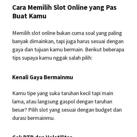
Cara Memilih Slot Online yang Pas
Buat Kamu
Memilih slot online bukan cuma soal yang paling
banyak dimainkan, tapi juga harus sesuai dengan
gaya dan tujuan kamu bermain. Berikut beberapa
tips supaya kamu nggak salah pilih:
Kenali Gaya Bermainmu
Kamu tipe yang suka taruhan kecil tapi main
lama, atau langsung gaspol dengan taruhan
besar? Pilih slot yang sesuai dengan budget dan
durasi bermainmu.