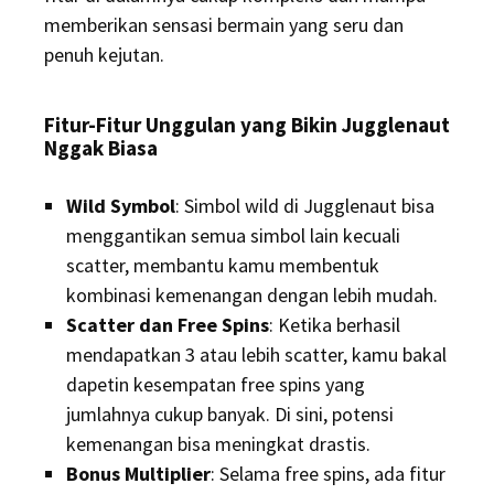
memberikan sensasi bermain yang seru dan
penuh kejutan.
Fitur-Fitur Unggulan yang Bikin Jugglenaut
Nggak Biasa
Wild Symbol
: Simbol wild di Jugglenaut bisa
menggantikan semua simbol lain kecuali
scatter, membantu kamu membentuk
kombinasi kemenangan dengan lebih mudah.
Scatter dan Free Spins
: Ketika berhasil
mendapatkan 3 atau lebih scatter, kamu bakal
dapetin kesempatan free spins yang
jumlahnya cukup banyak. Di sini, potensi
kemenangan bisa meningkat drastis.
Bonus Multiplier
: Selama free spins, ada fitur