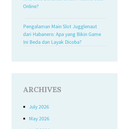
Online?
Pengalaman Main Slot Jugglenaut
dari Habanero: Apa yang Bikin Game
Ini Beda dan Layak Dicoba?
ARCHIVES
July 2026
May 2026