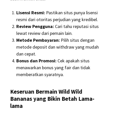
Lisensi Resmi:
Pastikan situs punya lisensi
resmi dari otoritas perjudian yang kredibel.
Review Pengguna:
Cari tahu reputasi situs
lewat review dari pemain lain.
Metode Pembayaran:
Pilih situs dengan
metode deposit dan withdraw yang mudah
dan cepat.
Bonus dan Promosi:
Cek apakah situs
menawarkan bonus yang fair dan tidak
memberatkan syaratnya.
Keseruan Bermain Wild Wild
Bananas yang Bikin Betah Lama-
lama