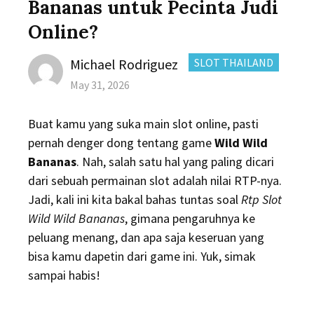
Bananas untuk Pecinta Judi
Online?
Author
CATEGORIES:
Michael Rodriguez
SLOT THAILAND
Posted
May 31, 2026
on
Buat kamu yang suka main slot online, pasti
pernah denger dong tentang game
Wild Wild
Bananas
. Nah, salah satu hal yang paling dicari
dari sebuah permainan slot adalah nilai RTP-nya.
Jadi, kali ini kita bakal bahas tuntas soal
Rtp Slot
Wild Wild Bananas
, gimana pengaruhnya ke
peluang menang, dan apa saja keseruan yang
bisa kamu dapetin dari game ini. Yuk, simak
sampai habis!