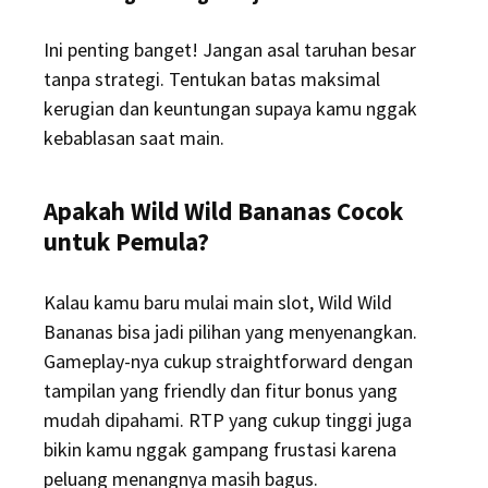
Ini penting banget! Jangan asal taruhan besar
tanpa strategi. Tentukan batas maksimal
kerugian dan keuntungan supaya kamu nggak
kebablasan saat main.
Apakah Wild Wild Bananas Cocok
untuk Pemula?
Kalau kamu baru mulai main slot, Wild Wild
Bananas bisa jadi pilihan yang menyenangkan.
Gameplay-nya cukup straightforward dengan
tampilan yang friendly dan fitur bonus yang
mudah dipahami. RTP yang cukup tinggi juga
bikin kamu nggak gampang frustasi karena
peluang menangnya masih bagus.