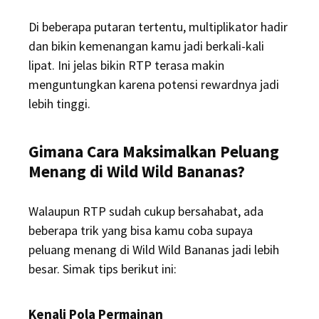
Di beberapa putaran tertentu, multiplikator hadir
dan bikin kemenangan kamu jadi berkali-kali
lipat. Ini jelas bikin RTP terasa makin
menguntungkan karena potensi rewardnya jadi
lebih tinggi.
Gimana Cara Maksimalkan Peluang
Menang di Wild Wild Bananas?
Walaupun RTP sudah cukup bersahabat, ada
beberapa trik yang bisa kamu coba supaya
peluang menang di Wild Wild Bananas jadi lebih
besar. Simak tips berikut ini:
Kenali Pola Permainan