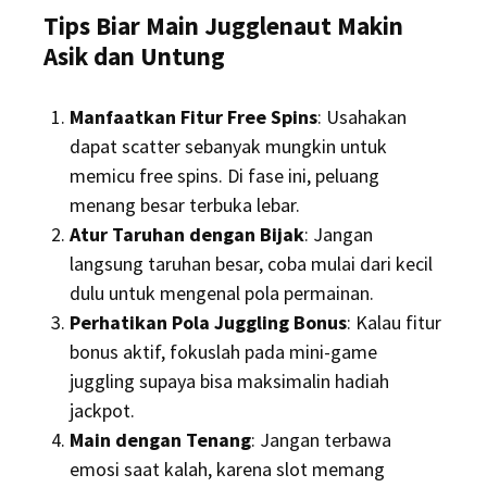
Tips Biar Main Jugglenaut Makin
Asik dan Untung
Manfaatkan Fitur Free Spins
: Usahakan
dapat scatter sebanyak mungkin untuk
memicu free spins. Di fase ini, peluang
menang besar terbuka lebar.
Atur Taruhan dengan Bijak
: Jangan
langsung taruhan besar, coba mulai dari kecil
dulu untuk mengenal pola permainan.
Perhatikan Pola Juggling Bonus
: Kalau fitur
bonus aktif, fokuslah pada mini-game
juggling supaya bisa maksimalin hadiah
jackpot.
Main dengan Tenang
: Jangan terbawa
emosi saat kalah, karena slot memang