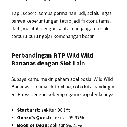
Tapi, seperti semua permainan judi, selalu ingat
bahwa keberuntungan tetap jadi faktor utama.
Jadi, mainlah dengan santai dan jangan terlalu
terburu-buru ngejar kemenangan besar.
Perbandingan RTP Wild Wild
Bananas dengan Slot Lain
Supaya kamu makin paham soal posisi Wild Wild
Bananas di dunia slot online, coba kita bandingin
RTP-nya dengan beberapa game populer lainnya:
Starburst:
sekitar 96.1%
Gonzo’s Quest:
sekitar 95.97%
Book of Dead:
sekitar 96.21%