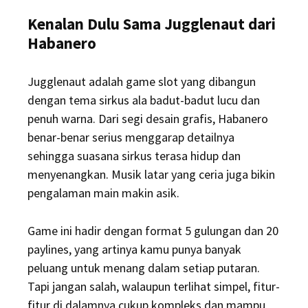
Kenalan Dulu Sama Jugglenaut dari
Habanero
Jugglenaut adalah game slot yang dibangun
dengan tema sirkus ala badut-badut lucu dan
penuh warna. Dari segi desain grafis, Habanero
benar-benar serius menggarap detailnya
sehingga suasana sirkus terasa hidup dan
menyenangkan. Musik latar yang ceria juga bikin
pengalaman main makin asik.
Game ini hadir dengan format 5 gulungan dan 20
paylines, yang artinya kamu punya banyak
peluang untuk menang dalam setiap putaran.
Tapi jangan salah, walaupun terlihat simpel, fitur-
fitur di dalamnya cukup kompleks dan mampu