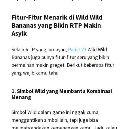
Fitur-Fitur Menarik di Wild Wild
Bananas yang Bikin RTP Makin
Asyik
Selain RTP yang lumayan,
Paris123
Wild Wild
Bananas juga punya fitur-fitur seru yang bikin
permainan makin greget. Berikut beberapa fitur
yang wajib kamu tahu:
1. Simbol Wild yang Membantu Kombinasi
Menang
Simbol Wild dalam game ini nggak cuma
menggantikan simbol lain, tapi juga bisa
melipatgandakan kemenangan kamu. Jadi, kalau