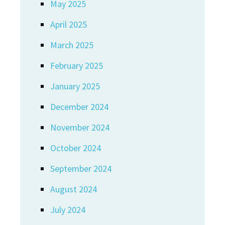
May 2025
April 2025
March 2025
February 2025
January 2025
December 2024
November 2024
October 2024
September 2024
August 2024
July 2024