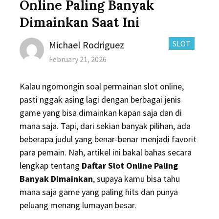
Online Paling Banyak
Dimainkan Saat Ini
Author
CATEGORIES:
Michael Rodriguez
SLOT
Posted
February 21, 2026
on
Kalau ngomongin soal permainan slot online,
pasti nggak asing lagi dengan berbagai jenis
game yang bisa dimainkan kapan saja dan di
mana saja. Tapi, dari sekian banyak pilihan, ada
beberapa judul yang benar-benar menjadi favorit
para pemain. Nah, artikel ini bakal bahas secara
lengkap tentang
Daftar Slot Online Paling
Banyak Dimainkan
, supaya kamu bisa tahu
mana saja game yang paling hits dan punya
peluang menang lumayan besar.