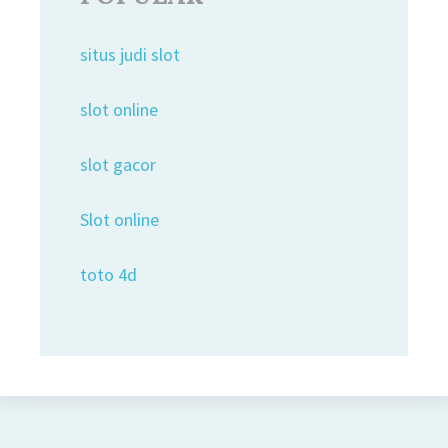
situs judi slot
slot online
slot gacor
Slot online
toto 4d