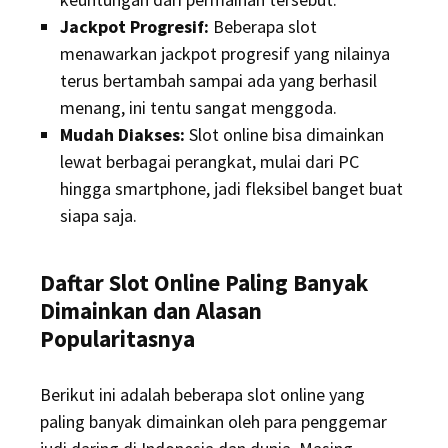
Jackpot Progresif:
Beberapa slot
menawarkan jackpot progresif yang nilainya
terus bertambah sampai ada yang berhasil
menang, ini tentu sangat menggoda.
Mudah Diakses:
Slot online bisa dimainkan
lewat berbagai perangkat, mulai dari PC
hingga smartphone, jadi fleksibel banget buat
siapa saja.
Daftar Slot Online Paling Banyak
Dimainkan dan Alasan
Popularitasnya
Berikut ini adalah beberapa slot online yang
paling banyak dimainkan oleh para penggemar