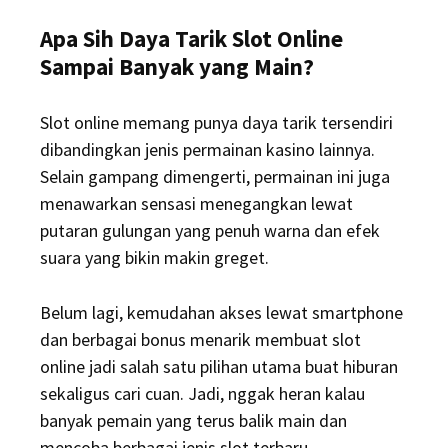
Apa Sih Daya Tarik Slot Online
Sampai Banyak yang Main?
Slot online memang punya daya tarik tersendiri
dibandingkan jenis permainan kasino lainnya.
Selain gampang dimengerti, permainan ini juga
menawarkan sensasi menegangkan lewat
putaran gulungan yang penuh warna dan efek
suara yang bikin makin greget.
Belum lagi, kemudahan akses lewat smartphone
dan berbagai bonus menarik membuat slot
online jadi salah satu pilihan utama buat hiburan
sekaligus cari cuan. Jadi, nggak heran kalau
banyak pemain yang terus balik main dan
mencoba berbagai jenis slot terbaru.