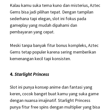
Kalau kamu suka tema kuno dan misterius, Aztec
Gems bisa jadi pilihan tepat. Dengan tampilan
sederhana tapi elegan, slot ini fokus pada
gameplay yang mudah dipahami dan
pembayaran yang cepat.
Meski tanpa banyak fitur bonus kompleks, Aztec
Gems tetap populer karena sering memberikan
kemenangan kecil tapi konsisten.
4.
Starlight Princess
Slot ini punya konsep anime dan fantasi yang
keren, cocok banget buat kamu yang suka game
dengan nuansa imajinatif. Starlight Princess
punya fitur free spins dengan multiplier yang bisa