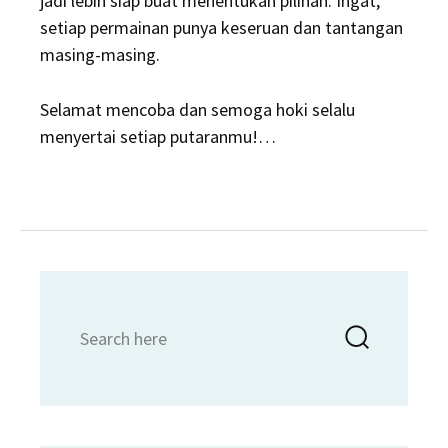
jadi lebih siap buat menentukan pilihan. Ingat,
setiap permainan punya keseruan dan tantangan
masing-masing.
Selamat mencoba dan semoga hoki selalu
menyertai setiap putaranmu!…
Search
Searc
for: