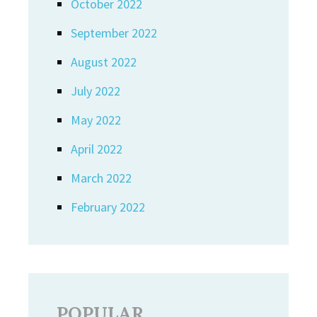
October 2022
September 2022
August 2022
July 2022
May 2022
April 2022
March 2022
February 2022
POPULAR