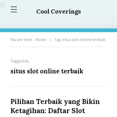
Menu
Cool Coverings
You are here:
Home
Tag: situs slot online terbaik
Tagged As:
situs slot online terbaik
Pilihan Terbaik yang Bikin
Ketagihan: Daftar Slot