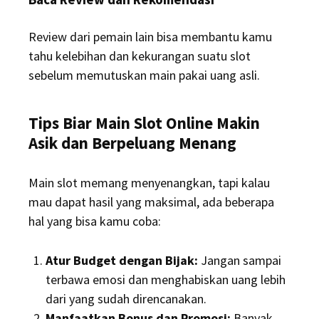
Review dari pemain lain bisa membantu kamu
tahu kelebihan dan kekurangan suatu slot
sebelum memutuskan main pakai uang asli.
Tips Biar Main Slot Online Makin
Asik dan Berpeluang Menang
Main slot memang menyenangkan, tapi kalau
mau dapat hasil yang maksimal, ada beberapa
hal yang bisa kamu coba:
Atur Budget dengan Bijak:
Jangan sampai
terbawa emosi dan menghabiskan uang lebih
dari yang sudah direncanakan.
Manfaatkan Bonus dan Promosi:
Banyak