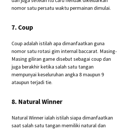
dan juga setelah itu card hendak dikeluarkan
nomor satu persatu waktu permainan dimulai.
7. Coup
Coup adalah istilah apa dimanfaatkan guna
nomor satu rotasi gim internal baccarat. Masing-
Masing giliran game disebut sebagai coup dan
juga berakhir ketika salah satu tangan
mempunyai keseluruhan angka 8 maupun 9
ataupun terjadi tie.
8. Natural Winner
Natural Winner ialah istilah siapa dimanfaatkan
saat salah satu tangan memiliki natural dan