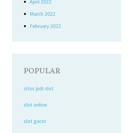
April 2022
March 2022
February 2022
POPULAR
situs judi slot
slot online
slot gacor