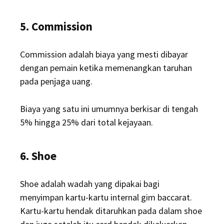
5. Commission
Commission adalah biaya yang mesti dibayar
dengan pemain ketika memenangkan taruhan
pada penjaga uang.
Biaya yang satu ini umumnya berkisar di tengah
5% hingga 25% dari total kejayaan.
6. Shoe
Shoe adalah wadah yang dipakai bagi
menyimpan kartu-kartu internal gim baccarat.
Kartu-kartu hendak ditaruhkan pada dalam shoe