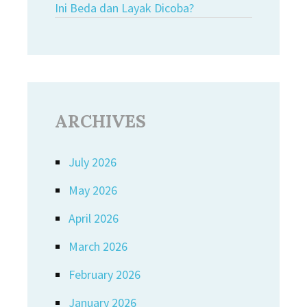
Ini Beda dan Layak Dicoba?
ARCHIVES
July 2026
May 2026
April 2026
March 2026
February 2026
January 2026