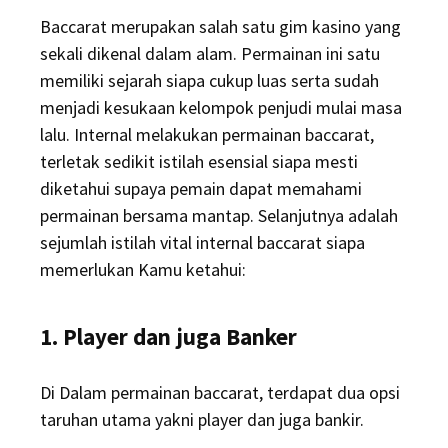
Baccarat merupakan salah satu gim kasino yang
sekali dikenal dalam alam. Permainan ini satu
memiliki sejarah siapa cukup luas serta sudah
menjadi kesukaan kelompok penjudi mulai masa
lalu. Internal melakukan permainan baccarat,
terletak sedikit istilah esensial siapa mesti
diketahui supaya pemain dapat memahami
permainan bersama mantap. Selanjutnya adalah
sejumlah istilah vital internal baccarat siapa
memerlukan Kamu ketahui:
1. Player dan juga Banker
Di Dalam permainan baccarat, terdapat dua opsi
taruhan utama yakni player dan juga bankir.