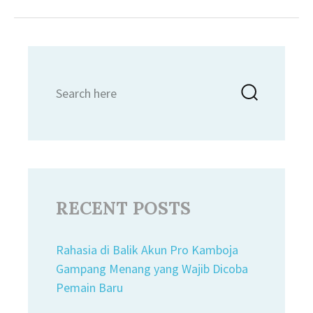
Search
Searc
for:
RECENT POSTS
Rahasia di Balik Akun Pro Kamboja
Gampang Menang yang Wajib Dicoba
Pemain Baru