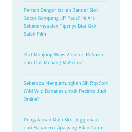
Pernah Dengar Istilah Bandar Slot
Gacor Gampang JP Paus? Ini Arti
Sebenarnya dan Tipsnya Biar Gak
Salah Pilih
Slot Mahjong Ways 2 Gacor: Rahasia
dan Tips Menang Maksimal
Seberapa Menguntungkan Sih Rtp Slot
Wild Wild Bananas untuk Pecinta Judi
Online?
Pengalaman Main Slot Jugglenaut
dari Habanero: Apa yang Bikin Game