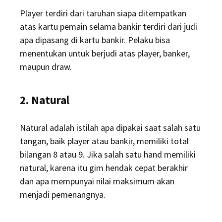
Player terdiri dari taruhan siapa ditempatkan
atas kartu pemain selama bankir terdiri dari judi
apa dipasang di kartu bankir. Pelaku bisa
menentukan untuk berjudi atas player, banker,
maupun draw.
2. Natural
Natural adalah istilah apa dipakai saat salah satu
tangan, baik player atau bankir, memiliki total
bilangan 8 atau 9. Jika salah satu hand memiliki
natural, karena itu gim hendak cepat berakhir
dan apa mempunyai nilai maksimum akan
menjadi pemenangnya.