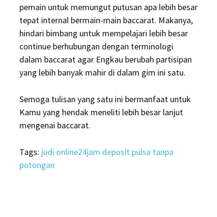
pemain untuk memungut putusan apa lebih besar
tepat internal bermain-main baccarat. Makanya,
hindari bimbang untuk mempelajari lebih besar
continue berhubungan dengan terminologi
dalam baccarat agar Engkau berubah partisipan
yang lebih banyak mahir di dalam gim ini satu.
Semoga tulisan yang satu ini bermanfaat untuk
Kamu yang hendak meneliti lebih besar lanjut
mengenai baccarat.
Tags:
judi online24jam deposit pulsa tanpa
potongan