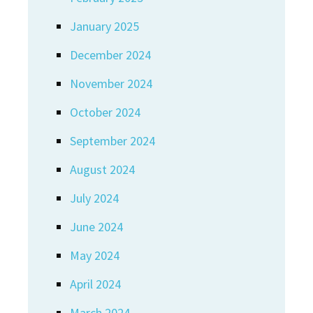
January 2025
December 2024
November 2024
October 2024
September 2024
August 2024
July 2024
June 2024
May 2024
April 2024
March 2024