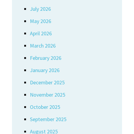
July 2026
May 2026
April 2026
March 2026
February 2026
January 2026
December 2025
November 2025
October 2025
September 2025
August 2025