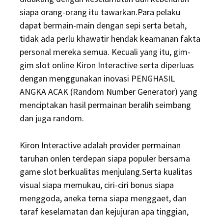
siapa orang-orang itu tawarkan.Para pelaku
dapat bermain-main dengan sepi serta betah,
tidak ada perlu khawatir hendak keamanan fakta
personal mereka semua. Kecuali yang itu, gim-
gim slot online Kiron Interactive serta diperluas
dengan menggunakan inovasi PENGHASIL
ANGKA ACAK (Random Number Generator) yang
menciptakan hasil permainan beralih seimbang
dan juga random.
Kiron Interactive adalah provider permainan
taruhan onlen terdepan siapa populer bersama
game slot berkualitas menjulang.Serta kualitas
visual siapa memukau, ciri-ciri bonus siapa
menggoda, aneka tema siapa menggaet, dan
taraf keselamatan dan kejujuran apa tinggian,