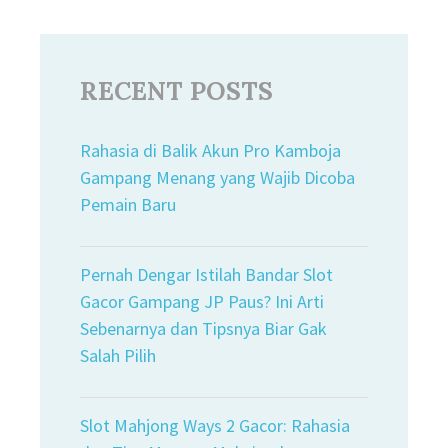
RECENT POSTS
Rahasia di Balik Akun Pro Kamboja
Gampang Menang yang Wajib Dicoba
Pemain Baru
Pernah Dengar Istilah Bandar Slot
Gacor Gampang JP Paus? Ini Arti
Sebenarnya dan Tipsnya Biar Gak
Salah Pilih
Slot Mahjong Ways 2 Gacor: Rahasia