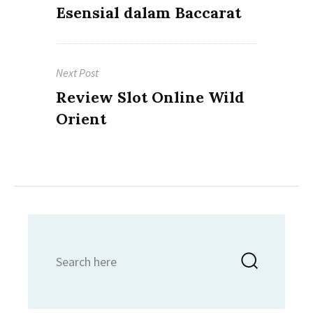
post:
Esensial dalam Baccarat
Next Post
Next
Review Slot Online Wild
post:
Orient
Search
Searc
for: