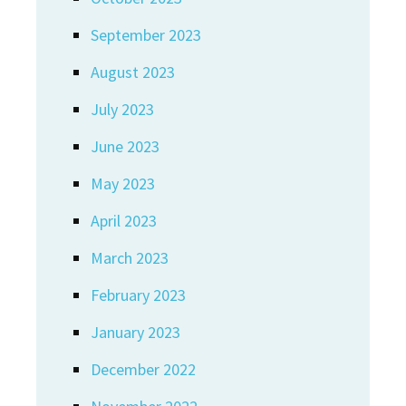
September 2023
August 2023
July 2023
June 2023
May 2023
April 2023
March 2023
February 2023
January 2023
December 2022