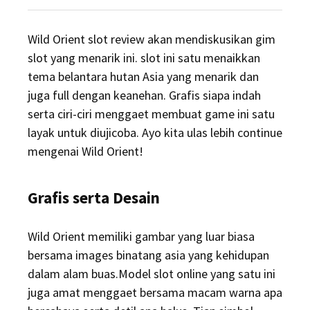
Wild Orient slot review akan mendiskusikan gim
slot yang menarik ini. slot ini satu menaikkan
tema belantara hutan Asia yang menarik dan
juga full dengan keanehan. Grafis siapa indah
serta ciri-ciri menggaet membuat game ini satu
layak untuk diujicoba. Ayo kita ulas lebih continue
mengenai Wild Orient!
Grafis serta Desain
Wild Orient memiliki gambar yang luar biasa
bersama images binatang asia yang kehidupan
dalam alam buas.Model slot online yang satu ini
juga amat menggaet bersama macam warna apa