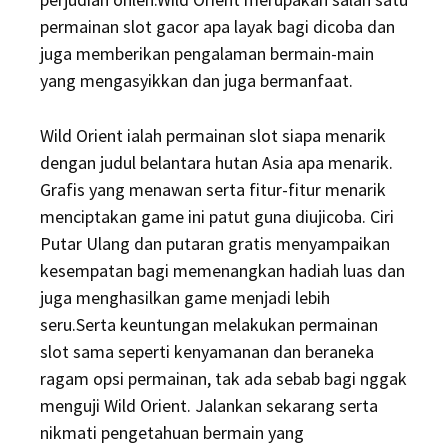
permainan slot gacor apa layak bagi dicoba dan
juga memberikan pengalaman bermain-main
yang mengasyikkan dan juga bermanfaat.
Wild Orient ialah permainan slot siapa menarik
dengan judul belantara hutan Asia apa menarik.
Grafis yang menawan serta fitur-fitur menarik
menciptakan game ini patut guna diujicoba. Ciri
Putar Ulang dan putaran gratis menyampaikan
kesempatan bagi memenangkan hadiah luas dan
juga menghasilkan game menjadi lebih
seru.Serta keuntungan melakukan permainan
slot sama seperti kenyamanan dan beraneka
ragam opsi permainan, tak ada sebab bagi nggak
menguji Wild Orient. Jalankan sekarang serta
nikmati pengetahuan bermain yang