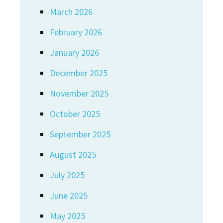
March 2026
February 2026
January 2026
December 2025
November 2025
October 2025
September 2025
August 2025
July 2025
June 2025
May 2025