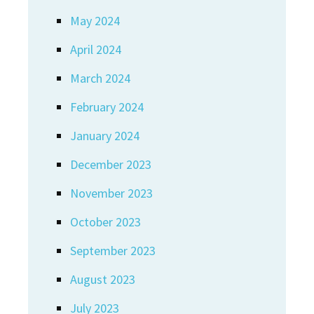
May 2024
April 2024
March 2024
February 2024
January 2024
December 2023
November 2023
October 2023
September 2023
August 2023
July 2023