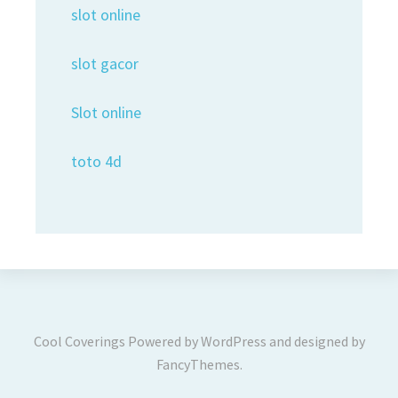
slot online
slot gacor
Slot online
toto 4d
Cool Coverings
Powered by
WordPress
and designed by
FancyThemes
.