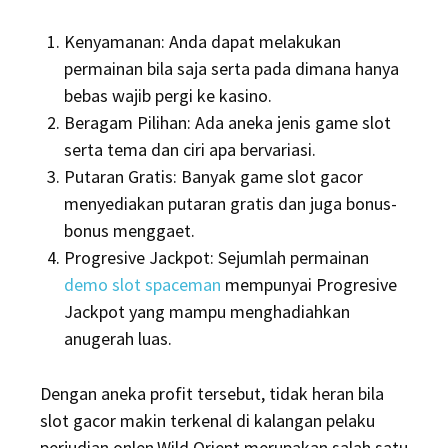
Kenyamanan: Anda dapat melakukan
permainan bila saja serta pada dimana hanya
bebas wajib pergi ke kasino.
Beragam Pilihan: Ada aneka jenis game slot
serta tema dan ciri apa bervariasi.
Putaran Gratis: Banyak game slot gacor
menyediakan putaran gratis dan juga bonus-
bonus menggaet.
Progresive Jackpot: Sejumlah permainan
demo slot spaceman
mempunyai Progresive
Jackpot yang mampu menghadiahkan
anugerah luas.
Dengan aneka profit tersebut, tidak heran bila
slot gacor makin terkenal di kalangan pelaku
perjudian onlen.Wild Orient merupakan salah satu