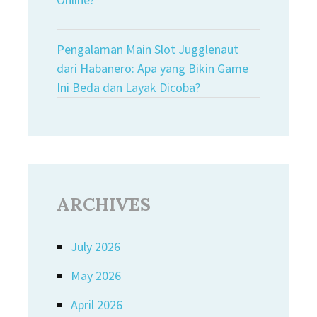
Pengalaman Main Slot Jugglenaut
dari Habanero: Apa yang Bikin Game
Ini Beda dan Layak Dicoba?
ARCHIVES
July 2026
May 2026
April 2026