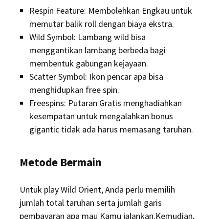
Respin Feature: Membolehkan Engkau untuk
memutar balik roll dengan biaya ekstra.
Wild Symbol: Lambang wild bisa
menggantikan lambang berbeda bagi
membentuk gabungan kejayaan.
Scatter Symbol: Ikon pencar apa bisa
menghidupkan free spin.
Freespins: Putaran Gratis menghadiahkan
kesempatan untuk mengalahkan bonus
gigantic tidak ada harus memasang taruhan.
Metode Bermain
Untuk play Wild Orient, Anda perlu memilih
jumlah total taruhan serta jumlah garis
pembayaran apa mau Kamu jalankan.Kemudian,