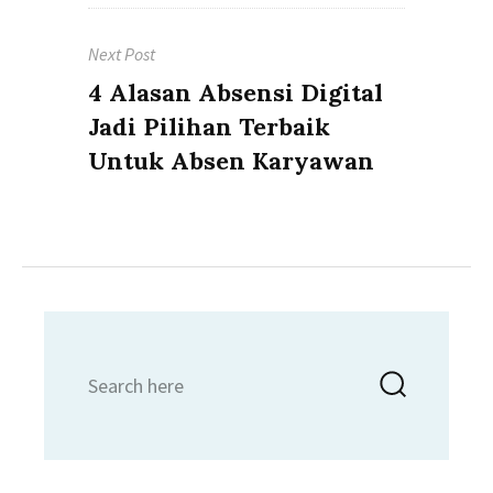
Next Post
Next
4 Alasan Absensi Digital
post:
Jadi Pilihan Terbaik
Untuk Absen Karyawan
Search
Searc
for: