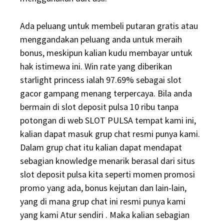
Ada peluang untuk membeli putaran gratis atau
menggandakan peluang anda untuk meraih
bonus, meskipun kalian kudu membayar untuk
hak istimewa ini. Win rate yang diberikan
starlight princess ialah 97.69% sebagai slot
gacor gampang menang terpercaya. Bila anda
bermain di slot deposit pulsa 10 ribu tanpa
potongan di web SLOT PULSA tempat kami ini,
kalian dapat masuk grup chat resmi punya kami.
Dalam grup chat itu kalian dapat mendapat
sebagian knowledge menarik berasal dari situs
slot deposit pulsa kita seperti momen promosi
promo yang ada, bonus kejutan dan lain-lain,
yang di mana grup chat ini resmi punya kami
yang kami Atur sendiri . Maka kalian sebagian