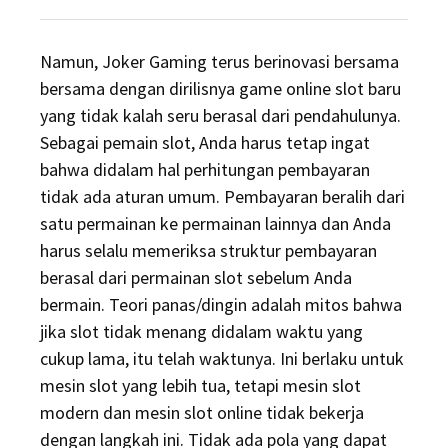
on
Namun, Joker Gaming terus berinovasi bersama
bersama dengan dirilisnya game online slot baru
yang tidak kalah seru berasal dari pendahulunya.
Sebagai pemain slot, Anda harus tetap ingat
bahwa didalam hal perhitungan pembayaran
tidak ada aturan umum. Pembayaran beralih dari
satu permainan ke permainan lainnya dan Anda
harus selalu memeriksa struktur pembayaran
berasal dari permainan slot sebelum Anda
bermain. Teori panas/dingin adalah mitos bahwa
jika slot tidak menang didalam waktu yang
cukup lama, itu telah waktunya. Ini berlaku untuk
mesin slot yang lebih tua, tetapi mesin slot
modern dan mesin slot online tidak bekerja
dengan langkah ini. Tidak ada pola yang dapat