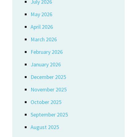
July 2026
May 2026
April 2026
March 2026
February 2026
January 2026
December 2025
November 2025
October 2025
September 2025
August 2025