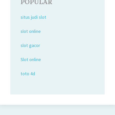
POPULAR
situs judi slot
slot online
slot gacor
Slot online
toto 4d