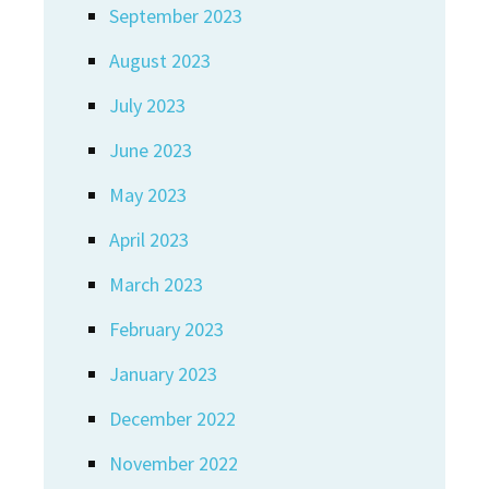
September 2023
August 2023
July 2023
June 2023
May 2023
April 2023
March 2023
February 2023
January 2023
December 2022
November 2022