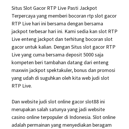
Situs Slot Gacor RTP Live Pasti Jackpot
Terpercaya yang memberi bocoran rtp slot gacor
RTP Live hari ini bersama dengan bersama
jackpot terbesar hari ini. Kami sedia kan slot RTP
Live enteng jackpot dan terhitung bocoran slot
gacor untuk kalian. Dengan Situs slot gacor RTP
Live yang cuma bersama deposit 5000 saja
kompeten beri tambahan datang dari enteng
maxwin jackpot spektakuler, bonus dan promosi
yang udah di suguhkan oleh kita web judi slot
RTP Live.
Dan website judi slot online gacor slot88 ini
merupakan salah satunya yang jadi website
casino online terpopuler di Indonesia. Slot online
adalah permainan yang menyediakan beragam