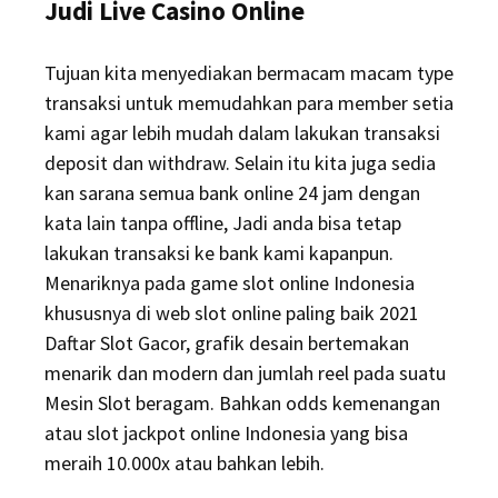
Judi Live Casino Online
Tujuan kita menyediakan bermacam macam type
transaksi untuk memudahkan para member setia
kami agar lebih mudah dalam lakukan transaksi
deposit dan withdraw. Selain itu kita juga sedia
kan sarana semua bank online 24 jam dengan
kata lain tanpa offline, Jadi anda bisa tetap
lakukan transaksi ke bank kami kapanpun.
Menariknya pada game slot online Indonesia
khususnya di web slot online paling baik 2021
Daftar Slot Gacor, grafik desain bertemakan
menarik dan modern dan jumlah reel pada suatu
Mesin Slot beragam. Bahkan odds kemenangan
atau slot jackpot online Indonesia yang bisa
meraih 10.000x atau bahkan lebih.