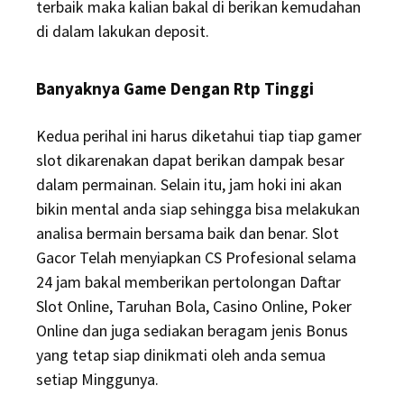
terbaik maka kalian bakal di berikan kemudahan
di dalam lakukan deposit.
Banyaknya Game Dengan Rtp Tinggi
Kedua perihal ini harus diketahui tiap tiap gamer
slot dikarenakan dapat berikan dampak besar
dalam permainan. Selain itu, jam hoki ini akan
bikin mental anda siap sehingga bisa melakukan
analisa bermain bersama baik dan benar. Slot
Gacor Telah menyiapkan CS Profesional selama
24 jam bakal memberikan pertolongan Daftar
Slot Online, Taruhan Bola, Casino Online, Poker
Online dan juga sediakan beragam jenis Bonus
yang tetap siap dinikmati oleh anda semua
setiap Minggunya.