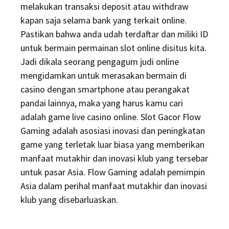
melakukan transaksi deposit atau withdraw
kapan saja selama bank yang terkait online.
Pastikan bahwa anda udah terdaftar dan miliki ID
untuk bermain permainan slot online disitus kita.
Jadi dikala seorang pengagum judi online
mengidamkan untuk merasakan bermain di
casino dengan smartphone atau perangakat
pandai lainnya, maka yang harus kamu cari
adalah game live casino online. Slot Gacor Flow
Gaming adalah asosiasi inovasi dan peningkatan
game yang terletak luar biasa yang memberikan
manfaat mutakhir dan inovasi klub yang tersebar
untuk pasar Asia. Flow Gaming adalah pemimpin
Asia dalam perihal manfaat mutakhir dan inovasi
klub yang disebarluaskan.