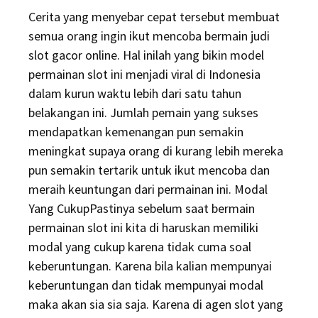
Cerita yang menyebar cepat tersebut membuat
semua orang ingin ikut mencoba bermain judi
slot gacor online. Hal inilah yang bikin model
permainan slot ini menjadi viral di Indonesia
dalam kurun waktu lebih dari satu tahun
belakangan ini. Jumlah pemain yang sukses
mendapatkan kemenangan pun semakin
meningkat supaya orang di kurang lebih mereka
pun semakin tertarik untuk ikut mencoba dan
meraih keuntungan dari permainan ini. Modal
Yang CukupPastinya sebelum saat bermain
permainan slot ini kita di haruskan memiliki
modal yang cukup karena tidak cuma soal
keberuntungan. Karena bila kalian mempunyai
keberuntungan dan tidak mempunyai modal
maka akan sia sia saja. Karena di agen slot yang