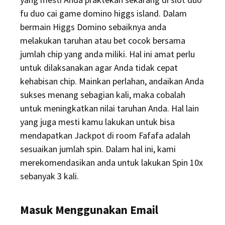
fu duo cai game domino higgs island. Dalam
bermain Higgs Domino sebaiknya anda
melakukan taruhan atau bet cocok bersama
jumlah chip yang anda miliki. Hal ini amat perlu
untuk dilaksanakan agar Anda tidak cepat
kehabisan chip. Mainkan perlahan, andaikan Anda
sukses menang sebagian kali, maka cobalah
untuk meningkatkan nilai taruhan Anda. Hal lain
yang juga mesti kamu lakukan untuk bisa
mendapatkan Jackpot di room Fafafa adalah
sesuaikan jumlah spin. Dalam hal ini, kami
merekomendasikan anda untuk lakukan Spin 10x
sebanyak 3 kali.
Masuk Menggunakan Email