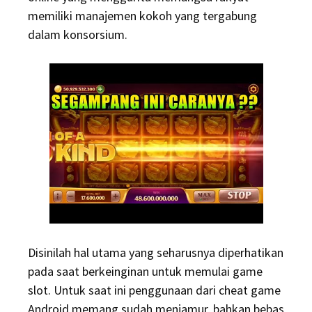
memiliki manajemen kokoh yang tergabung
dalam konsorsium.
Disinilah hal utama yang seharusnya diperhatikan
pada saat berkeinginan untuk memulai game
slot. Untuk saat ini penggunaan dari cheat game
Android memang sudah menjamur, bahkan bebas