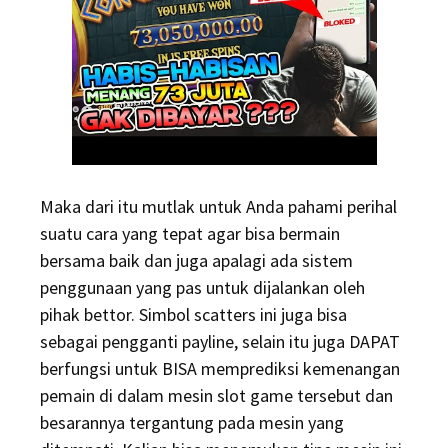
Maka dari itu mutlak untuk Anda pahami perihal
suatu cara yang tepat agar bisa bermain
bersama baik dan juga apalagi ada sistem
penggunaan yang pas untuk dijalankan oleh
pihak bettor. Simbol scatters ini juga bisa
sebagai pengganti payline, selain itu juga DAPAT
berfungsi untuk BISA memprediksi kemenangan
pemain di dalam mesin slot game tersebut dan
besarannya tergantung pada mesin yang