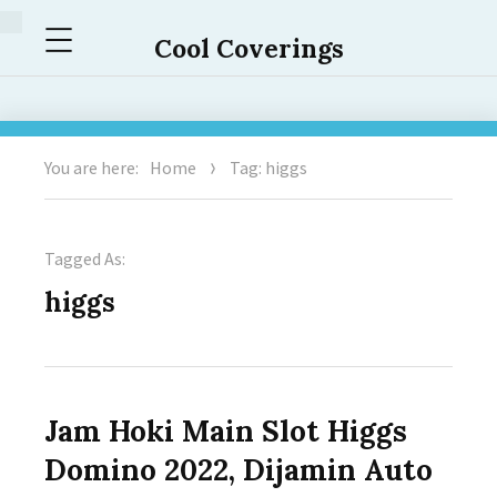
Menu
Cool Coverings
You are here:
Home
Tag: higgs
Tagged As:
higgs
Jam Hoki Main Slot Higgs
Domino 2022, Dijamin Auto