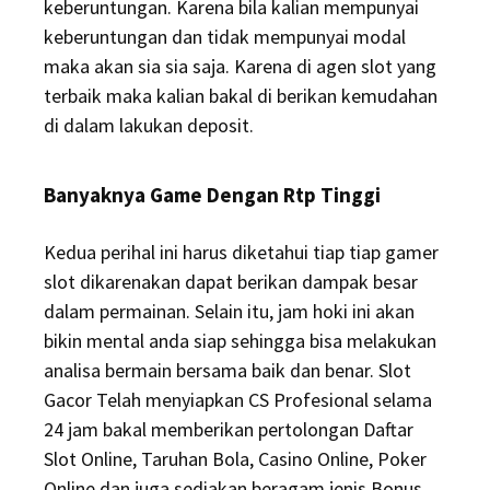
keberuntungan. Karena bila kalian mempunyai
keberuntungan dan tidak mempunyai modal
maka akan sia sia saja. Karena di agen slot yang
terbaik maka kalian bakal di berikan kemudahan
di dalam lakukan deposit.
Banyaknya Game Dengan Rtp Tinggi
Kedua perihal ini harus diketahui tiap tiap gamer
slot dikarenakan dapat berikan dampak besar
dalam permainan. Selain itu, jam hoki ini akan
bikin mental anda siap sehingga bisa melakukan
analisa bermain bersama baik dan benar. Slot
Gacor Telah menyiapkan CS Profesional selama
24 jam bakal memberikan pertolongan Daftar
Slot Online, Taruhan Bola, Casino Online, Poker
Online dan juga sediakan beragam jenis Bonus