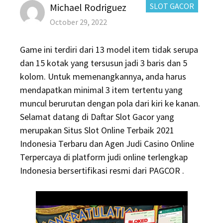
Author
CATEGORIES:
Michael Rodriguez
SLOT GACOR
Posted
October 29, 2022
on
Game ini terdiri dari 13 model item tidak serupa
dan 15 kotak yang tersusun jadi 3 baris dan 5
kolom. Untuk memenangkannya, anda harus
mendapatkan minimal 3 item tertentu yang
muncul berurutan dengan pola dari kiri ke kanan.
Selamat datang di Daftar Slot Gacor yang
merupakan Situs Slot Online Terbaik 2021
Indonesia Terbaru dan Agen Judi Casino Online
Terpercaya di platform judi online terlengkap
Indonesia bersertifikasi resmi dari PAGCOR .