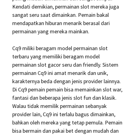
Kendati demikian, permainan slot mereka juga
sangat seru saat dimainkan. Pemain bakal
mendapatkan hiburan menarik berasal dari
permainan yang mereka mainkan.
Cq9 miliki beragam model permainan slot
terbaru yang memiliki beragam model
permainan slot gacor seru dan friendly. Sistem
permainan Cq9 ini amat menarik dan unik,
karakternya beda dengan jenis provider lainnya.
Di Cq9 pemain pemain bisa memainkan slot war,
fantasi dan beberapa jenis slot fun dan klasik.
Walau tidak memilik permainan sebanyak
provider lain, Cq9 ini terlalu bagus dimainkan,
bahkan oleh mereka yang tetap pemula. Pemain
bisa bermain dan pakai bet dengan mudah dan