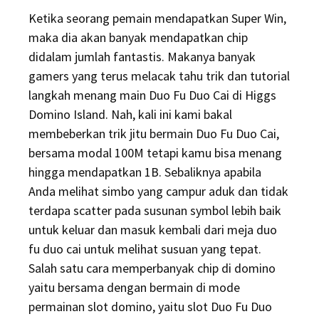
Ketika seorang pemain mendapatkan Super Win,
maka dia akan banyak mendapatkan chip
didalam jumlah fantastis. Makanya banyak
gamers yang terus melacak tahu trik dan tutorial
langkah menang main Duo Fu Duo Cai di Higgs
Domino Island. Nah, kali ini kami bakal
membeberkan trik jitu bermain Duo Fu Duo Cai,
bersama modal 100M tetapi kamu bisa menang
hingga mendapatkan 1B. Sebaliknya apabila
Anda melihat simbo yang campur aduk dan tidak
terdapa scatter pada susunan symbol lebih baik
untuk keluar dan masuk kembali dari meja duo
fu duo cai untuk melihat susuan yang tepat.
Salah satu cara memperbanyak chip di domino
yaitu bersama dengan bermain di mode
permainan slot domino, yaitu slot Duo Fu Duo