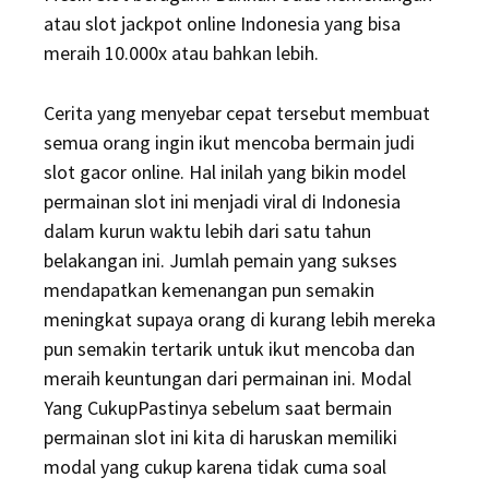
atau slot jackpot online Indonesia yang bisa
meraih 10.000x atau bahkan lebih.
Cerita yang menyebar cepat tersebut membuat
semua orang ingin ikut mencoba bermain judi
slot gacor online. Hal inilah yang bikin model
permainan slot ini menjadi viral di Indonesia
dalam kurun waktu lebih dari satu tahun
belakangan ini. Jumlah pemain yang sukses
mendapatkan kemenangan pun semakin
meningkat supaya orang di kurang lebih mereka
pun semakin tertarik untuk ikut mencoba dan
meraih keuntungan dari permainan ini. Modal
Yang CukupPastinya sebelum saat bermain
permainan slot ini kita di haruskan memiliki
modal yang cukup karena tidak cuma soal