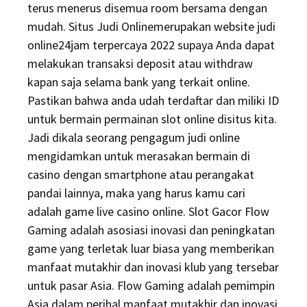
terus menerus disemua room bersama dengan
mudah. Situs Judi Onlinemerupakan website judi
online24jam terpercaya 2022 supaya Anda dapat
melakukan transaksi deposit atau withdraw
kapan saja selama bank yang terkait online.
Pastikan bahwa anda udah terdaftar dan miliki ID
untuk bermain permainan slot online disitus kita.
Jadi dikala seorang pengagum judi online
mengidamkan untuk merasakan bermain di
casino dengan smartphone atau perangakat
pandai lainnya, maka yang harus kamu cari
adalah game live casino online. Slot Gacor Flow
Gaming adalah asosiasi inovasi dan peningkatan
game yang terletak luar biasa yang memberikan
manfaat mutakhir dan inovasi klub yang tersebar
untuk pasar Asia. Flow Gaming adalah pemimpin
Asia dalam perihal manfaat mutakhir dan inovasi