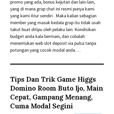
promo yang ada, bonus kejutan dan lain-lain,
yang di mana grup chat ini resmi punya kami
yang kami Atur sendiri . Maka kalian sebagian
member yang masuk kedala grup itu tidak usah
takut buat ditipu oleh pelaku lain. Kondisikan
budget anda kala bermain, dan cobalah
menentukan web slot deposit via pulsa tanpa
potongan yang cocok modal anda.…
Tips Dan Trik Game Higgs
Domino Room Buto Ijo, Main
Cepat, Gampang Menang,
Cuma Modal Segini