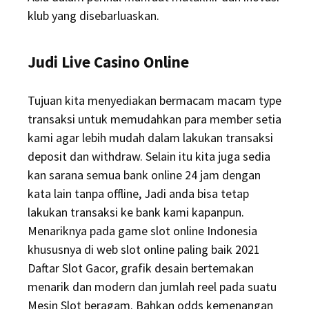
klub yang disebarluaskan.
Judi Live Casino Online
Tujuan kita menyediakan bermacam macam type
transaksi untuk memudahkan para member setia
kami agar lebih mudah dalam lakukan transaksi
deposit dan withdraw. Selain itu kita juga sedia
kan sarana semua bank online 24 jam dengan
kata lain tanpa offline, Jadi anda bisa tetap
lakukan transaksi ke bank kami kapanpun.
Menariknya pada game slot online Indonesia
khususnya di web slot online paling baik 2021
Daftar Slot Gacor, grafik desain bertemakan
menarik dan modern dan jumlah reel pada suatu
Mesin Slot beragam. Bahkan odds kemenangan