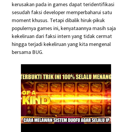
kerusakan pada in games dapat teridentifikasi
sesudah faksi developer memperbaharui satu
moment khusus. Tetapi dibalik hiruk-pikuk
populernya games ini, kenyataannya masih saja
kekeliruan dari faksi intern yang tidak cermat
hingga terjadi kekeliruan yang kita mengenal
bersama BUG.