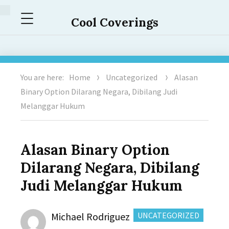
Menu
Cool Coverings
You are here:
Home
Uncategorized
Alasan
Binary Option Dilarang Negara, Dibilang Judi
Melanggar Hukum
Alasan Binary Option
Dilarang Negara, Dibilang
Judi Melanggar Hukum
Author
CATEGORIES:
Michael Rodriguez
UNCATEGORIZED