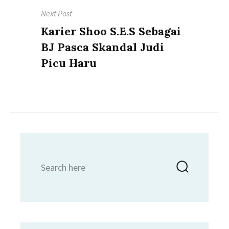
Next Post
Next
Karier Shoo S.E.S Sebagai
post:
BJ Pasca Skandal Judi
Picu Haru
Search
Searc
for: