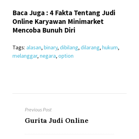
Baca Juga : 4 Fakta Tentang Judi
Online Karyawan Minimarket
Mencoba Bunuh Diri
Tags:
alasan
,
binary
,
dibilang
,
dilarang
,
hukum
,
melanggar
,
negara
,
option
Post
Previous Post
navigation
Previous
Gurita Judi Online
post: