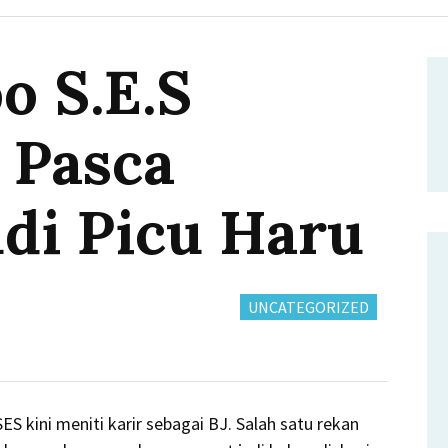
o S.E.S
 Pasca
di Picu Haru
CATEGORIES:
UNCATEGORIZED
SES kini meniti karir sebagai BJ. Salah satu rekan