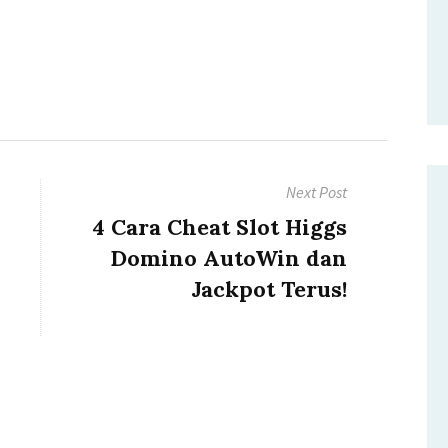
Next Post
Next
4 Cara Cheat Slot Higgs
post:
Domino AutoWin dan
Jackpot Terus!