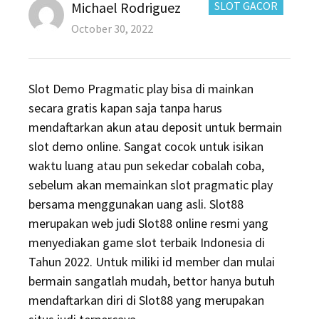
Author
CATEGORIES:
Michael Rodriguez
SLOT GACOR
Posted
October 30, 2022
on
Slot Demo Pragmatic play bisa di mainkan
secara gratis kapan saja tanpa harus
mendaftarkan akun atau deposit untuk bermain
slot demo online. Sangat cocok untuk isikan
waktu luang atau pun sekedar cobalah coba,
sebelum akan memainkan slot pragmatic play
bersama menggunakan uang asli. Slot88
merupakan web judi Slot88 online resmi yang
menyediakan game slot terbaik Indonesia di
Tahun 2022. Untuk miliki id member dan mulai
bermain sangatlah mudah, bettor hanya butuh
mendaftarkan diri di Slot88 yang merupakan