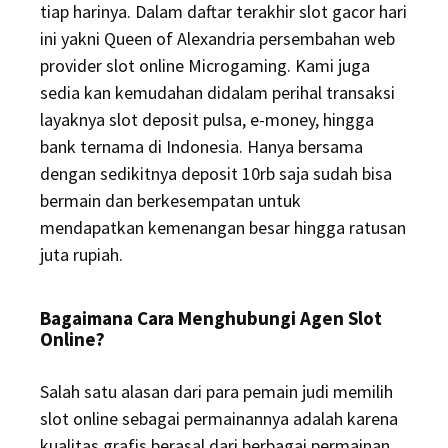
tiap harinya. Dalam daftar terakhir slot gacor hari
ini yakni Queen of Alexandria persembahan web
provider slot online Microgaming. Kami juga
sedia kan kemudahan didalam perihal transaksi
layaknya slot deposit pulsa, e-money, hingga
bank ternama di Indonesia. Hanya bersama
dengan sedikitnya deposit 10rb saja sudah bisa
bermain dan berkesempatan untuk
mendapatkan kemenangan besar hingga ratusan
juta rupiah.
Bagaimana Cara Menghubungi Agen Slot
Online?
Salah satu alasan dari para pemain judi memilih
slot online sebagai permainannya adalah karena
kualitas grafis berasal dari berbagai permainan