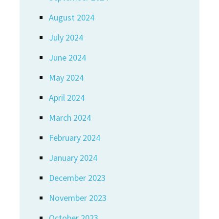
August 2024
July 2024
June 2024
May 2024
April 2024
March 2024
February 2024
January 2024
December 2023
November 2023
October 2023