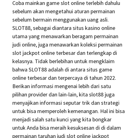
Coba mainkan game slot online terlebih dahulu
sebelum akan mengetahui aturan permainan
sebelum bermain menggunakan uang asli.
SLOT88, sebagai diantara situs kasino online
utama yang menawarkan beragam permainan
judi online, juga menawarkan koleksi permainan
slot jackpot online terbesar dan terlengkap di
kelasnya. Tidak berlebihan untuk mengklaim
bahwa SLOT88 adalah di antara situs game
online terbesar dan terpercaya di tahun 2022.
Berikan informasi mengenai lebih dari satu
pilihan provider dan lain-lain, kita slot88 juga
menyajikan informasi seputar trik dan strategi
untuk bisa memperoleh kemenangan. Hal ini bisa
menjadi salah satu kunci yang kita bongkar
untuk Anda bisa meraih kesuksesan di di dalam
permainan taruhan judi slot online jackpot