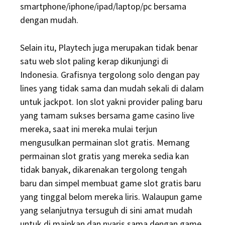
smartphone/iphone/ipad/laptop/pc bersama
dengan mudah.
Selain itu, Playtech juga merupakan tidak benar
satu web slot paling kerap dikunjungi di
Indonesia. Grafisnya tergolong solo dengan pay
lines yang tidak sama dan mudah sekali di dalam
untuk jackpot. Ion slot yakni provider paling baru
yang tamam sukses bersama game casino live
mereka, saat ini mereka mulai terjun
mengusulkan permainan slot gratis. Memang
permainan slot gratis yang mereka sedia kan
tidak banyak, dikarenakan tergolong tengah
baru dan simpel membuat game slot gratis baru
yang tinggal belom mereka liris. Walaupun game
yang selanjutnya tersuguh di sini amat mudah
untuk di mainkan dan nyaris sama dengan game