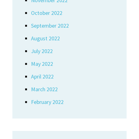
November 2022
October 2022
September 2022
August 2022
July 2022
May 2022
April 2022
March 2022
February 2022