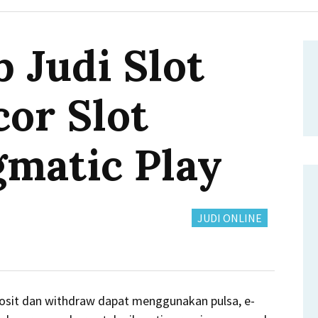
 Judi Slot
or Slot
matic Play
CATEGORIES:
JUDI ONLINE
eposit dan withdraw dapat menggunakan pulsa, e-