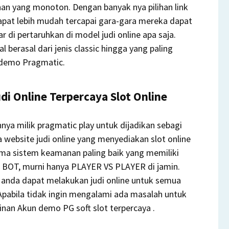
an yang monoton. Dengan banyak nya pilihan link
pat lebih mudah tercapai gara-gara mereka dapat
di pertaruhkan di model judi online apa saja.
 berasal dari jenis classic hingga yang paling
 demo Pragmatic.
i Online Terpercaya Slot Online
nya milik pragmatic play untuk dijadikan sebagi
a website judi online yang menyediakan slot online
ama sistem keamanan paling baik yang memiliki
 BOT, murni hanya PLAYER VS PLAYER di jamin.
anda dapat melakukan judi online untuk semua
 Apabila tidak ingin mengalami ada masalah untuk
an Akun demo PG soft slot terpercaya .