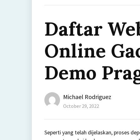
Daftar Web
Online Gac
Demo Prag
Author
Michael Rodriguez
Posted
October 29, 2022
on
Seperti yang telah dijelaskan, proses d