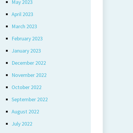
May 2023
April 2023
March 2023
February 2023
January 2023
December 2022
November 2022
October 2022
September 2022
August 2022
July 2022