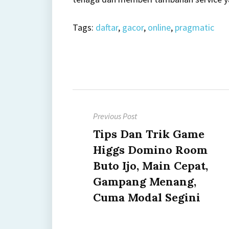
Tags:
daftar
,
gacor
,
online
,
pragmatic
Post
Previous Post
navigation
Previous
Tips Dan Trik Game
post:
Higgs Domino Room
Buto Ijo, Main Cepat,
Gampang Menang,
Cuma Modal Segini