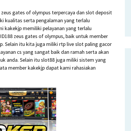
 zeus gates of olympus terpercaya dan slot deposit
ki kualitas serta pengalaman yang terlalu
ami kakekjp memiliki pelayanan yang terlalu
188 zeus gates of olympus, baik untuk member
elain itu kita juga miliki rtp live slot paling gacor
elayanan cs yang sangat baik dan ramah serta akan
tuk anda. Selain itu slot88 juga miliki sistem yang
ata member kakekjp dapat kami rahasiakan