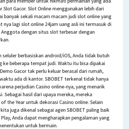
ah para member untuk nikmati permainan yang ada
ar Slot Gacor. Slot Online menggunakan lebih dari
ai banyak sekali macam macam judi slot online yang
nya lagi slot online 24jam uang asli ini termasuk di
 Anggota dengan situs slot terbesar dengan
rkan.
seluler berbasiskan android/iOS, Anda tidak butuh
ke beberapa tempat judi. Waktu itu bisa dipakai
Demo Gacor tak perlu keluar berasal dari rumah,
a waktu ada di kantor. SBOBET terkenal tidak hanya
karena perjudian Casino online-nya, yang menarik
si. Sebagai hasil dari upaya mereka, mereka
f the Year untuk dekorasi Casino online. Selain
kita juga dikenal sebagai agen SBOBET paling baik
ic Play, Anda dapat mengharapkan pengalaman yang
 menentukan untuk bermain.