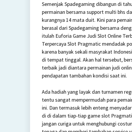
Semenjak Spadegaming dibangun di tahun 
permainan bersama support multi bhs da
kurangnya 14 mata duit. Kini para pemai
berasal dari Spadegaming bersama deng
itulah Euforia Game Judi Slot Online Terb
Terpercaya Slot Pragmatic mendadak popu
karena banyak sekali masyrakat Indonesia
di tempat tinggal. Akan hal tersebut, b
terbaik jadi diantara permainan judi on
pendapatan tambahan kondisi saat ini.
Ada hadiah yang layak dan turnamen regul
tentu sangat mempermudah para pemain
ini. Dan termasuk lebih enteng menyada
di di dalam tiap-tiap game slot Pragmat
jangan curiga untuk menghubungi costum
tenaga dan memberi tambahan service y