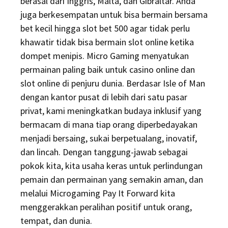
berasal dari Inggris, Malta, dan Gibraltar. Anda
juga berkesempatan untuk bisa bermain bersama
bet kecil hingga slot bet 500 agar tidak perlu
khawatir tidak bisa bermain slot online ketika
dompet menipis. Micro Gaming menyatukan
permainan paling baik untuk casino online dan
slot online di penjuru dunia. Berdasar Isle of Man
dengan kantor pusat di lebih dari satu pasar
privat, kami meningkatkan budaya inklusif yang
bermacam di mana tiap orang diperbedayakan
menjadi bersaing, sukai berpetualang, inovatif,
dan lincah. Dengan tanggung-jawab sebagai
pokok kita, kita usaha keras untuk perlindungan
pemain dan permainan yang semakin aman, dan
melalui Microgaming Pay It Forward kita
menggerakkan peralihan positif untuk orang,
tempat, dan dunia.