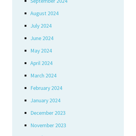
September 2024
August 2024
July 2024
June 2024
May 2024
April 2024
March 2024
February 2024
January 2024
December 2023
November 2023