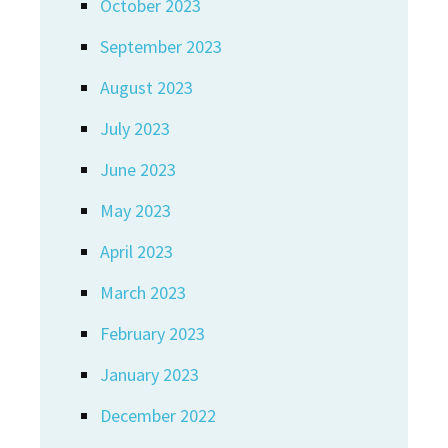
October 2023
September 2023
August 2023
July 2023
June 2023
May 2023
April 2023
March 2023
February 2023
January 2023
December 2022