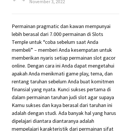
Posted
November 3, 2022
on
Permainan pragmatic dan kawan mempunyai
lebih berasal dari 7.000 permainan di Slots
Temple untuk “coba sebelum saat Anda
membeli” – memberi Anda kesempatan untuk
memberikan nyaris setiap permainan slot gacor
online. Dengan cara ini Anda dapat mengetahui
apakah Anda menikmati game play, tema, dan
rentang taruhan sebelum Anda buat komitmen
finansial yang nyata. Kunci sukses pertama di
dalam permainan taruhan judi slot agar supaya
Kamu sukses dan kaya berasal dari taruhan ini
adalah dengan studi. Ada banyak hal yang harus
dipelajari diantara diantaranya adalah
mempelajari karakteristik dari permainan sifat