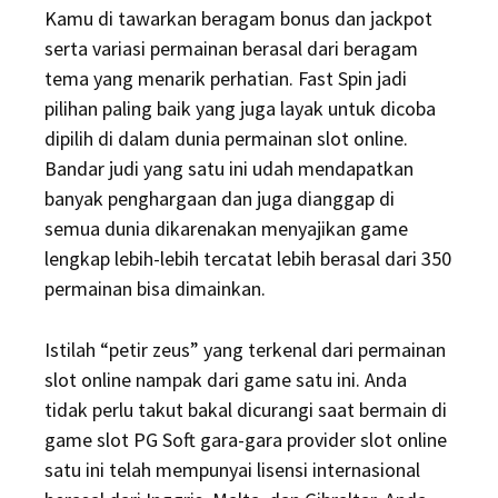
Kamu di tawarkan beragam bonus dan jackpot
serta variasi permainan berasal dari beragam
tema yang menarik perhatian. Fast Spin jadi
pilihan paling baik yang juga layak untuk dicoba
dipilih di dalam dunia permainan slot online.
Bandar judi yang satu ini udah mendapatkan
banyak penghargaan dan juga dianggap di
semua dunia dikarenakan menyajikan game
lengkap lebih-lebih tercatat lebih berasal dari 350
permainan bisa dimainkan.
Istilah “petir zeus” yang terkenal dari permainan
slot online nampak dari game satu ini. Anda
tidak perlu takut bakal dicurangi saat bermain di
game slot PG Soft gara-gara provider slot online
satu ini telah mempunyai lisensi internasional