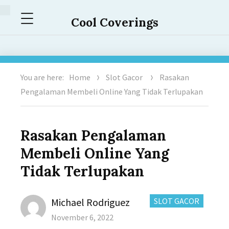
Menu
Cool Coverings
You are here:
Home
Slot Gacor
Rasakan
Pengalaman Membeli Online Yang Tidak Terlupakan
Rasakan Pengalaman
Membeli Online Yang
Tidak Terlupakan
Author
CATEGORIES:
Michael Rodriguez
SLOT GACOR
Posted
November 6, 2022