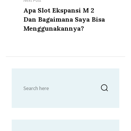
Next Post
Next
Apa Slot Ekspansi M 2
post:
Dan Bagaimana Saya Bisa
Menggunakannya?
Search
Searc
for: