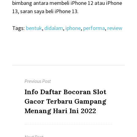
bimbang antara membeli iPhone 12 atau iPhone
13, saran saya beli iPhone 13.
Tags:
bentuk
,
didalam
,
iphone
,
performa
,
review
Post
Previous Post
navigation
Previous
Info Daftar Bocoran Slot
post:
Gacor Terbaru Gampang
Menang Hari Ini 2022