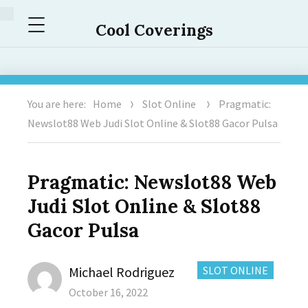
Menu
Cool Coverings
You are here:
Home
Slot Online
Pragmatic:
Newslot88 Web Judi Slot Online & Slot88 Gacor Pulsa
Pragmatic: Newslot88 Web
Judi Slot Online & Slot88
Gacor Pulsa
Author
CATEGORIES:
Michael Rodriguez
SLOT ONLINE
Posted
October 16, 2022