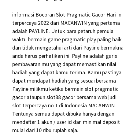
informasi Bocoran Slot Pragmatic Gacor Hari Ini
terpercaya 2022 dari MACANWIN yang pertama
adalah PAYLINE. Untuk para petaruh pemula
waktu bermain game pragmatic play paling baik
dan tidak mengetahui arti dari Payline bermakna
anda harus perhatikan ini. Payline adalah garis
pembayaran mu yang dapat memastikan nilai
hadiah yang dapat kamu terima. Kamu pastinya
dapat mendapat hadiah yang sesuai bersama
Payline milikmu ketika bermain slot pragmatic
gacor ataupun slot88 gacor bersama web judi
slot terpercaya no 1 di Indonesia MACANWIN.
Tentunya semua dapat dibuka hanya dengan
mendaftar 1 akun / user id dan minimal deposit
mulai dari 10 ribu rupiah saja.