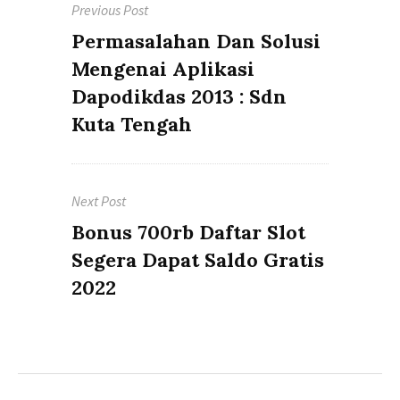
Previous Post
navigation
Previous
Permasalahan Dan Solusi
post:
Mengenai Aplikasi
Dapodikdas 2013 : Sdn
Kuta Tengah
Next Post
Next
Bonus 700rb Daftar Slot
post:
Segera Dapat Saldo Gratis
2022