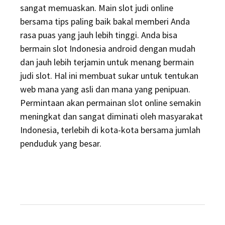
sangat memuaskan. Main slot judi online
bersama tips paling baik bakal memberi Anda
rasa puas yang jauh lebih tinggi. Anda bisa
bermain slot Indonesia android dengan mudah
dan jauh lebih terjamin untuk menang bermain
judi slot. Hal ini membuat sukar untuk tentukan
web mana yang asli dan mana yang penipuan.
Permintaan akan permainan slot online semakin
meningkat dan sangat diminati oleh masyarakat
Indonesia, terlebih di kota-kota bersama jumlah
penduduk yang besar.
Post