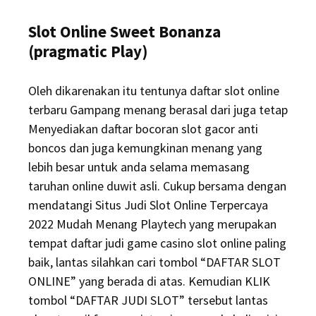
Slot Online Sweet Bonanza
(pragmatic Play)
Oleh dikarenakan itu tentunya daftar slot online
terbaru Gampang menang berasal dari juga tetap
Menyediakan daftar bocoran slot gacor anti
boncos dan juga kemungkinan menang yang
lebih besar untuk anda selama memasang
taruhan online duwit asli. Cukup bersama dengan
mendatangi Situs Judi Slot Online Terpercaya
2022 Mudah Menang Playtech yang merupakan
tempat daftar judi game casino slot online paling
baik, lantas silahkan cari tombol “DAFTAR SLOT
ONLINE” yang berada di atas. Kemudian KLIK
tombol “DAFTAR JUDI SLOT” tersebut lantas