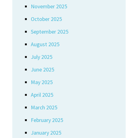
November 2025
October 2025
September 2025
August 2025
July 2025
June 2025
May 2025
April 2025
March 2025
February 2025
January 2025