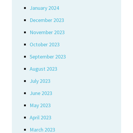
January 2024
December 2023
November 2023
October 2023
September 2023
August 2023
July 2023
June 2023
May 2023
April 2023
March 2023