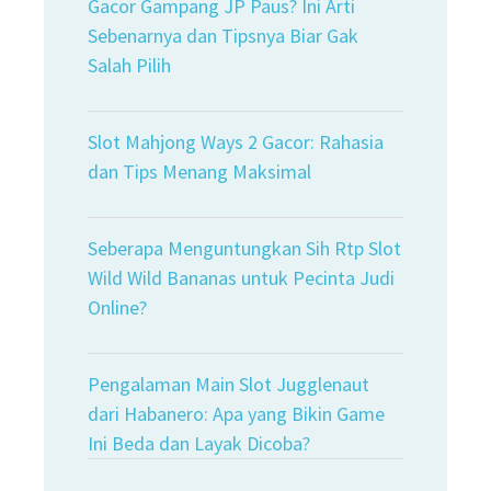
Gacor Gampang JP Paus? Ini Arti
Sebenarnya dan Tipsnya Biar Gak
Salah Pilih
Slot Mahjong Ways 2 Gacor: Rahasia
dan Tips Menang Maksimal
Seberapa Menguntungkan Sih Rtp Slot
Wild Wild Bananas untuk Pecinta Judi
Online?
Pengalaman Main Slot Jugglenaut
dari Habanero: Apa yang Bikin Game
Ini Beda dan Layak Dicoba?