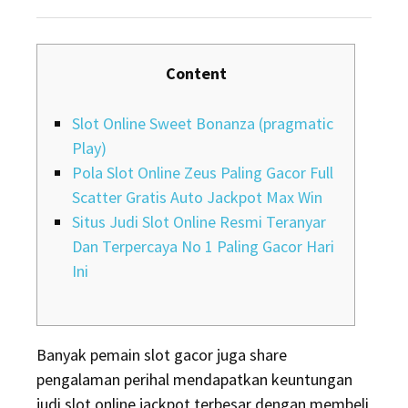
on
Content
Slot Online Sweet Bonanza (pragmatic
Play)
Pola Slot Online Zeus Paling Gacor Full
Scatter Gratis Auto Jackpot Max Win
Situs Judi Slot Online Resmi Teranyar
Dan Terpercaya No 1 Paling Gacor Hari
Ini
Banyak pemain slot gacor juga share
pengalaman perihal mendapatkan keuntungan
judi slot online jackpot terbesar dengan membeli