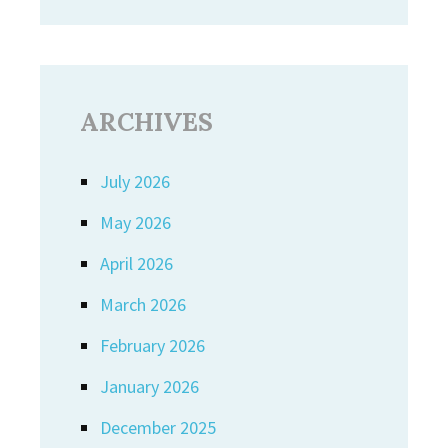
ARCHIVES
July 2026
May 2026
April 2026
March 2026
February 2026
January 2026
December 2025