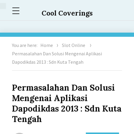
Menu
Cool Coverings
You are here:
Home
Slot Online
Permasalahan Dan Solusi Mengenai Aplikasi
Dapodikdas 2013 : Sdn Kuta Tengah
Permasalahan Dan Solusi
Mengenai Aplikasi
Dapodikdas 2013 : Sdn Kuta
Tengah