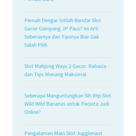
Pernah Dengar Istilah Bandar Slot
Gacor Gampang JP Paus? Ini Arti
Sebenarnya dan Tipsnya Biar Gak
Salah Pilih
Slot Mahjong Ways 2 Gacor: Rahasia
dan Tips Menang Maksimal
Seberapa Menguntungkan Sih Rtp Slot
Wild Wild Bananas untuk Pecinta Judi
Online?
Pengalaman Main Slot Jugglenaut