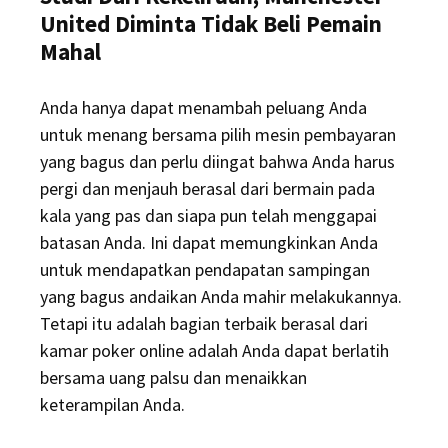
United Diminta Tidak Beli Pemain
Mahal
Anda hanya dapat menambah peluang Anda
untuk menang bersama pilih mesin pembayaran
yang bagus dan perlu diingat bahwa Anda harus
pergi dan menjauh berasal dari bermain pada
kala yang pas dan siapa pun telah menggapai
batasan Anda. Ini dapat memungkinkan Anda
untuk mendapatkan pendapatan sampingan
yang bagus andaikan Anda mahir melakukannya.
Tetapi itu adalah bagian terbaik berasal dari
kamar poker online adalah Anda dapat berlatih
bersama uang palsu dan menaikkan
keterampilan Anda.