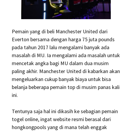
Pemain yang di beli Manchester United dari
Everton bersama dengan harga 75 juta pounds
pada tahun 2017 lalu mengalami banyak ada
masalah di MU. Ia mengalami ada masalah untuk
mencetak angka bagi MU dalam dua musim
paling akhir. Manchester United di kabarkan akan
mengeluarkan cukup banyak biaya untuk bisa
belanja beberapa pemain top di musim panas kali
ini.
Tentunya saja hal ini dikasih ke sebagian pemain
togel online, ingat website resmi berasal dari
hongkongpools yang di mana telah enggak