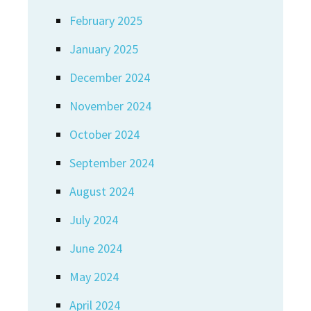
February 2025
January 2025
December 2024
November 2024
October 2024
September 2024
August 2024
July 2024
June 2024
May 2024
April 2024