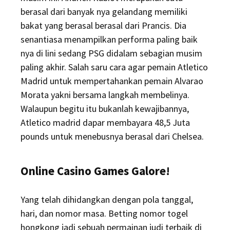
berasal dari banyak nya gelandang memiliki
bakat yang berasal berasal dari Prancis. Dia
senantiasa menampilkan performa paling baik
nya di lini sedang PSG didalam sebagian musim
paling akhir. Salah saru cara agar pemain Atletico
Madrid untuk mempertahankan pemain Alvarao
Morata yakni bersama langkah membelinya.
Walaupun begitu itu bukanlah kewajibannya,
Atletico madrid dapar membayara 48,5 Juta
pounds untuk menebusnya berasal dari Chelsea.
Online Casino Games Galore!
Yang telah dihidangkan dengan pola tanggal,
hari, dan nomor masa. Betting nomor togel
hongkong jadi sebuah permainan judi terbaik di