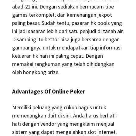
abad-21 ini. Dengan sediakan bermacam tipe
games terkomplet, dan kemenangan jekpot
paling besar. Sudah tentu, pasaran hk pools yang
ini jadi sasaran lebih dari satu penjudi di tanah air.
Disamping itu bettor bisa juga bersama dengan
gampangnya untuk mendapatkan tiap informasi
keluaran hk hari ini paling cepat. Dengan
memakai rangkuman yang telah dihidangkan
oleh hongkong prize.
Advantages Of Online Poker
Memiliki peluang yang cukup bagus untuk
memenangkan duit di sini. Anda harus berhati-
hati dengan vendor yang mengklaim menjual
sistem yang dapat mengalahkan slot internet.