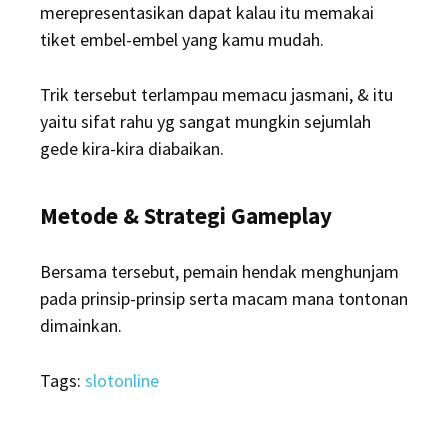
merepresentasikan dapat kalau itu memakai
tiket embel-embel yang kamu mudah.
Trik tersebut terlampau memacu jasmani, & itu
yaitu sifat rahu yg sangat mungkin sejumlah
gede kira-kira diabaikan.
Metode & Strategi Gameplay
Bersama tersebut, pemain hendak menghunjam
pada prinsip-prinsip serta macam mana tontonan
dimainkan.
Tags:
slotonline