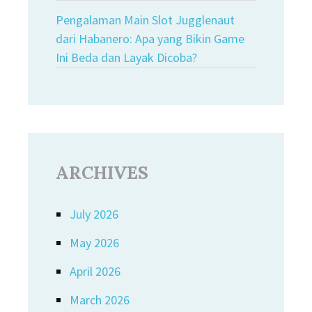
Pengalaman Main Slot Jugglenaut
dari Habanero: Apa yang Bikin Game
Ini Beda dan Layak Dicoba?
ARCHIVES
July 2026
May 2026
April 2026
March 2026