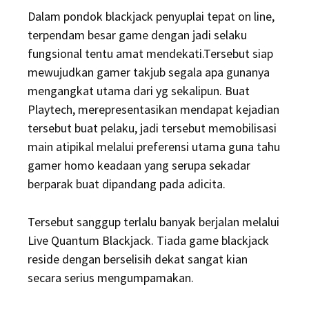
Dalam pondok blackjack penyuplai tepat on line,
terpendam besar game dengan jadi selaku
fungsional tentu amat mendekati.Tersebut siap
mewujudkan gamer takjub segala apa gunanya
mengangkat utama dari yg sekalipun. Buat
Playtech, merepresentasikan mendapat kejadian
tersebut buat pelaku, jadi tersebut memobilisasi
main atipikal melalui preferensi utama guna tahu
gamer homo keadaan yang serupa sekadar
berparak buat dipandang pada adicita.
Tersebut sanggup terlalu banyak berjalan melalui
Live Quantum Blackjack. Tiada game blackjack
reside dengan berselisih dekat sangat kian
secara serius mengumpamakan.