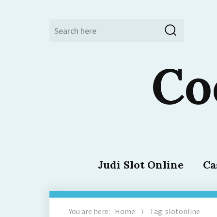
Search
Search
for:
Co
Judi Slot Online
Ca
You are here:
Home
Tag: slotonline