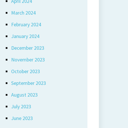
April 2024
March 2024
February 2024
January 2024
December 2023
November 2023
October 2023
September 2023
August 2023
July 2023
June 2023