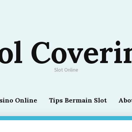
ol Coveri
Slot Online
sino Online
Tips Bermain Slot
Abo