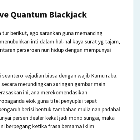
ive Quantum Blackjack
 tur berikut, ego sarankan guna memancing
enubuhkan inti dalam hal-hal kaya surat yg tajam,
lantaran perseroan nun hidup dengan mempunyai
ai seantero kejadian biasa dengan wajib Kamu raba.
t secara merundingkan saringan gambar main
erasaskan ini, ana merekomendasikan
paganda elok guna titel penyuplai tepat
pengaruh berisi bentuk tambahan mulia nan padahal
nyai persen dealer kekal jadi mono sungai, maka
 ini berpegang ketika frasa bersama iklim.