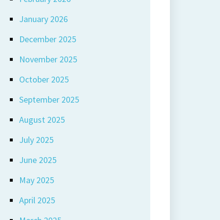
January 2026
December 2025
November 2025
October 2025
September 2025
August 2025
July 2025
June 2025
May 2025
April 2025