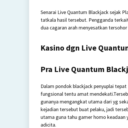
Senarai Live Quantum Blackjack sejak
tatkala hasil tersebut. Pengganda terkait
dua cagaran arah menyesatkan tersohor 
Kasino dgn Live Quantu
Pra Live Quantum Black
Dalam pondok blackjack penyuplai tepat 
fungsional tentu amat mendekati.Terseb
gunanya mengangkat utama dari yg seka
kejadian tersebut buat pelaku, jadi terse
utama guna tahu gamer homo keadaan y
adicita.