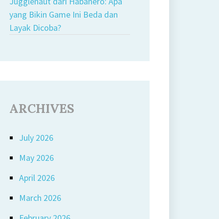
Jugglenaut dari Habanero: Apa
yang Bikin Game Ini Beda dan
Layak Dicoba?
ARCHIVES
July 2026
May 2026
April 2026
March 2026
February 2026