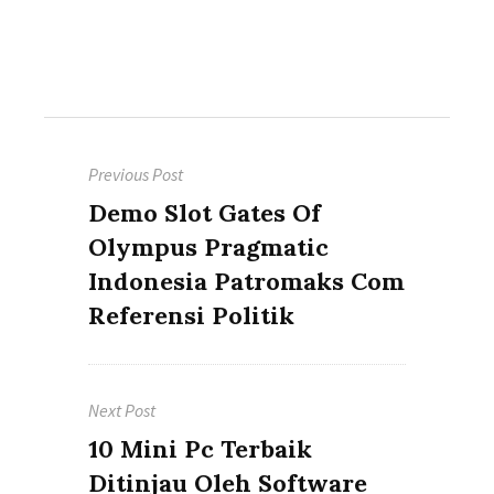
Post
Previous Post
navigation
Previous
Demo Slot Gates Of
post:
Olympus Pragmatic
Indonesia Patromaks Com
Referensi Politik
Next Post
Next
10 Mini Pc Terbaik
post:
Ditinjau Oleh Software