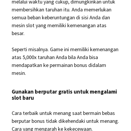
melalui waktu yang cukup, dimungkinkan untuk
membersihkan taruhan itu. Anda memerlukan
semua beban keberuntungan di sisi Anda dan
mesin slot yang memiliki kemenangan atas
besar.
Seperti misalnya. Game ini memiliki kemenangan
atas 5,000x taruhan Anda bila Anda bisa
mendapatkan ke permainan bonus didalam
mesin.
Gunakan berputar gratis untuk mengalami
slot baru
Cara terbaik untuk menang saat bermain bebas
berputar bonus tidak dikehendaki untuk menang.
Cara yang mengarah ke kekecewaan.