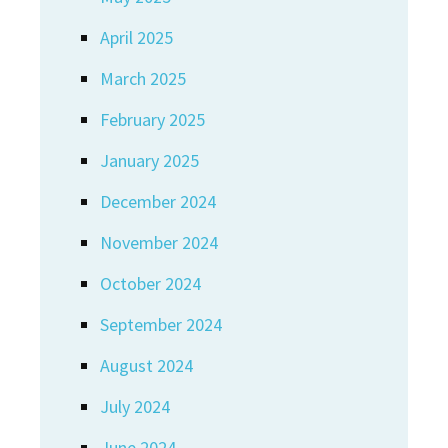
April 2025
March 2025
February 2025
January 2025
December 2024
November 2024
October 2024
September 2024
August 2024
July 2024
June 2024