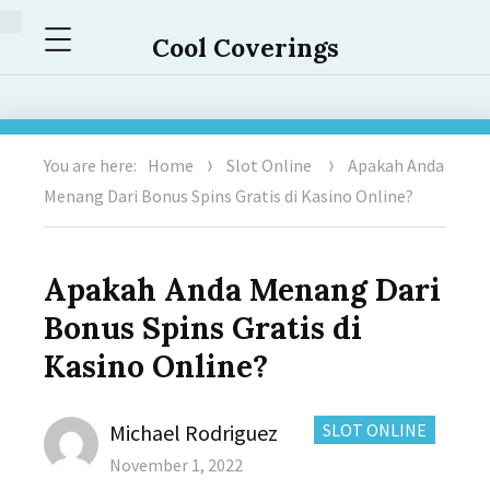
Menu
Cool Coverings
You are here:
Home
Slot Online
Apakah Anda
Menang Dari Bonus Spins Gratis di Kasino Online?
Apakah Anda Menang Dari
Bonus Spins Gratis di
Kasino Online?
Author
CATEGORIES:
Michael Rodriguez
SLOT ONLINE
Posted
November 1, 2022