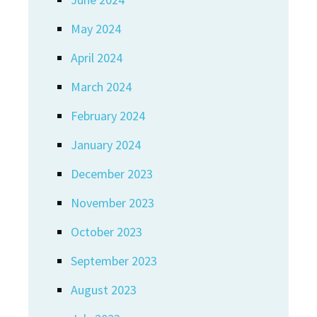
May 2024
April 2024
March 2024
February 2024
January 2024
December 2023
November 2023
October 2023
September 2023
August 2023