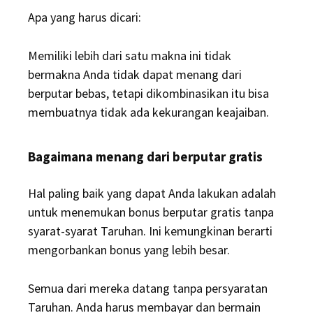
Apa yang harus dicari:
Memiliki lebih dari satu makna ini tidak
bermakna Anda tidak dapat menang dari
berputar bebas, tetapi dikombinasikan itu bisa
membuatnya tidak ada kekurangan keajaiban.
Bagaimana menang dari berputar gratis
Hal paling baik yang dapat Anda lakukan adalah
untuk menemukan bonus berputar gratis tanpa
syarat-syarat Taruhan. Ini kemungkinan berarti
mengorbankan bonus yang lebih besar.
Semua dari mereka datang tanpa persyaratan
Taruhan. Anda harus membayar dan bermain