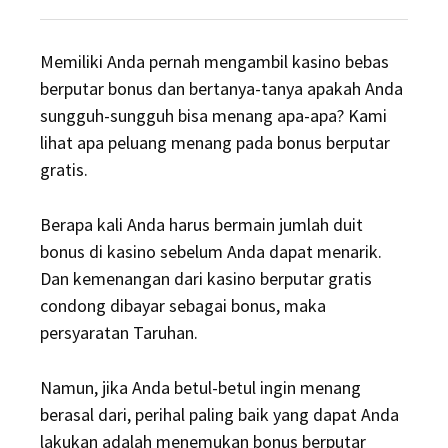
on
Memiliki Anda pernah mengambil kasino bebas
berputar bonus dan bertanya-tanya apakah Anda
sungguh-sungguh bisa menang apa-apa? Kami
lihat apa peluang menang pada bonus berputar
gratis.
Berapa kali Anda harus bermain jumlah duit
bonus di kasino sebelum Anda dapat menarik.
Dan kemenangan dari kasino berputar gratis
condong dibayar sebagai bonus, maka
persyaratan Taruhan.
Namun, jika Anda betul-betul ingin menang
berasal dari, perihal paling baik yang dapat Anda
lakukan adalah menemukan bonus berputar