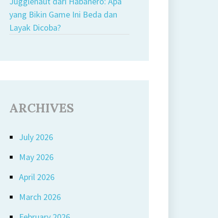
Jugglenaut dari Habanero: Apa
yang Bikin Game Ini Beda dan
Layak Dicoba?
ARCHIVES
July 2026
May 2026
April 2026
March 2026
February 2026