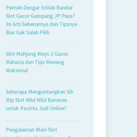
Pernah Dengar Istilah Bandar
Slot Gacor Gampang JP Paus?
Ini Arti Sebenarnya dan Tipsnya
Biar Gak Salah Pilih
Slot Mahjong Ways 2 Gacor:
Rahasia dan Tips Menang
Maksimal
Seberapa Menguntungkan Sih
Rtp Slot Wild Wild Bananas
untuk Pecinta Judi Online?
Pengalaman Main Slot