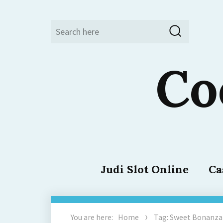
Search
Search
for:
Co
Judi Slot Online
Ca
You are here:
Home
Tag: Sweet Bonanza