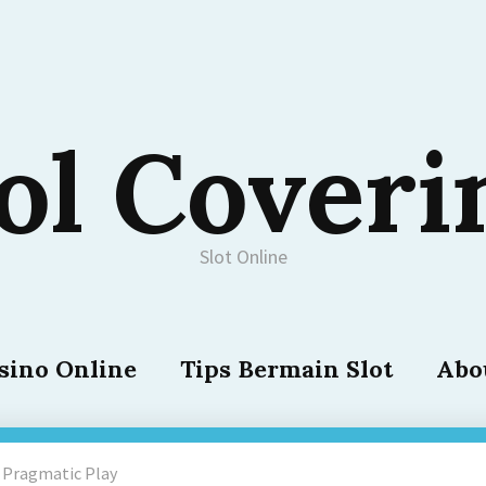
ol Coveri
Slot Online
sino Online
Tips Bermain Slot
Abo
 Pragmatic Play