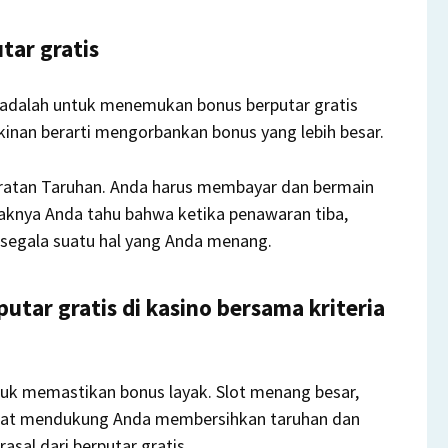
tar gratis
n adalah untuk menemukan bonus berputar gratis
kinan berarti mengorbankan bonus yang lebih besar.
ratan Taruhan. Anda harus membayar dan bermain
daknya Anda tahu bahwa ketika penawaran tiba,
egala suatu hal yang Anda menang.
tar gratis di kasino bersama kriteria
uk memastikan bonus layak. Slot menang besar,
pat mendukung Anda membersihkan taruhan dan
sal dari berputar gratis.