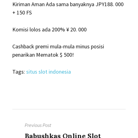
Kiriman Aman Ada sama banyaknya JPY188. 000
+ 150 FS
Komisi lolos ada 200% ¥ 20. 000
Cashback premi mula-mula minus posisi
penarikan Mematok $ 500!
Tags:
situs slot indonesia
Post
Previous Post
navigation
Previous
Babushkas Online Slot