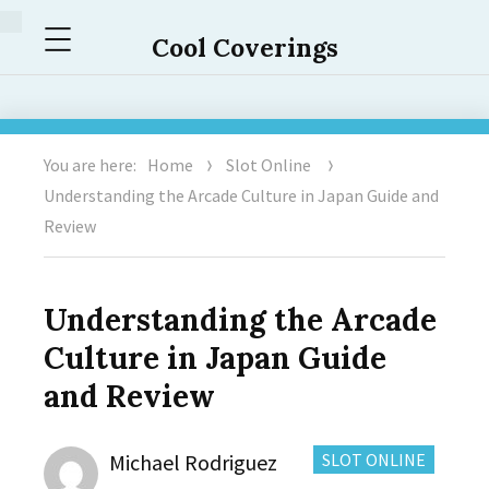
Menu
Cool Coverings
You are here:
Home
Slot Online
Understanding the Arcade Culture in Japan Guide and
Review
Understanding the Arcade
Culture in Japan Guide
and Review
Author
CATEGORIES:
Michael Rodriguez
SLOT ONLINE