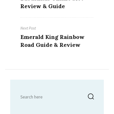
post:
Review & Guide
Next Post
Next
Emerald King Rainbow
post:
Road Guide & Review
Search
Searc
for: