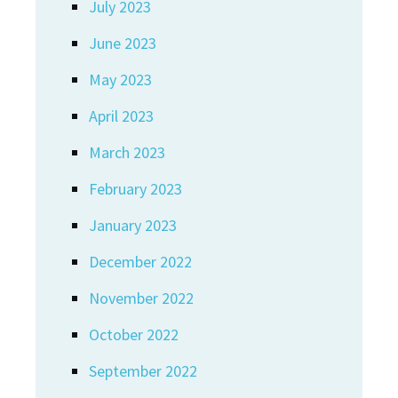
July 2023
June 2023
May 2023
April 2023
March 2023
February 2023
January 2023
December 2022
November 2022
October 2022
September 2022