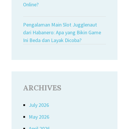
Online?
Pengalaman Main Slot Jugglenaut
dari Habanero: Apa yang Bikin Game
Ini Beda dan Layak Dicoba?
ARCHIVES
July 2026
May 2026
April 2026