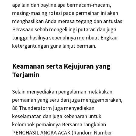
apa lain dan payline apa bermacam-macam,
masing-masing rotasi pada permainan ini akan
menghasilkan Anda merasa tegang dan antusias.
Perasaan sebab mengelilingi putaran dan juga
tunggu hasilnya sepenuhnya membuat Engkau
ketergantungan guna lanjut bermain.
Keamanan serta Kejujuran yang
Terjamin
Selain menyediakan pengalaman melakukan
permainan yang seru dan juga menggembirakan,
88 Thunderstorm juga menyediakan
keselamatan dan juga kebenaran untuk
kelompok pemainnya.Bersama rangkaian
PENGHASIL ANGKA ACAK (Random Number