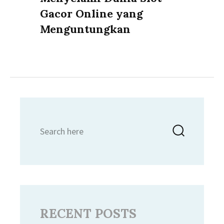
Gacor Online yang
Menguntungkan
Search
Searc
for:
RECENT POSTS