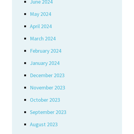
June 2024
May 2024
April 2024
March 2024
February 2024
January 2024
December 2023
November 2023
October 2023
September 2023
August 2023