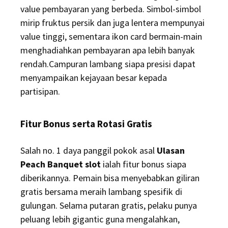
value pembayaran yang berbeda. Simbol-simbol
mirip fruktus persik dan juga lentera mempunyai
value tinggi, sementara ikon card bermain-main
menghadiahkan pembayaran apa lebih banyak
rendah.Campuran lambang siapa presisi dapat
menyampaikan kejayaan besar kepada
partisipan.
Fitur Bonus serta Rotasi Gratis
Salah no. 1 daya panggil pokok asal
Ulasan
Peach Banquet slot
ialah fitur bonus siapa
diberikannya. Pemain bisa menyebabkan giliran
gratis bersama meraih lambang spesifik di
gulungan. Selama putaran gratis, pelaku punya
peluang lebih gigantic guna mengalahkan,