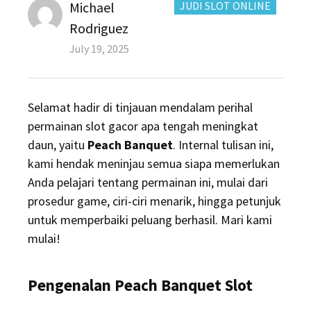
Author
CATEGORIES:
Michael
JUDI SLOT ONLINE
Rodriguez
Posted
July 19, 2025
on
Selamat hadir di tinjauan mendalam perihal
permainan slot gacor apa tengah meningkat
daun, yaitu
Peach Banquet
. Internal tulisan ini,
kami hendak meninjau semua siapa memerlukan
Anda pelajari tentang permainan ini, mulai dari
prosedur game, ciri-ciri menarik, hingga petunjuk
untuk memperbaiki peluang berhasil. Mari kami
mulai!
Pengenalan Peach Banquet Slot