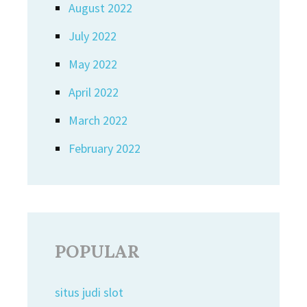
August 2022
July 2022
May 2022
April 2022
March 2022
February 2022
POPULAR
situs judi slot