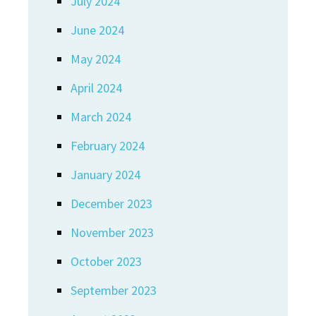
July 2024
June 2024
May 2024
April 2024
March 2024
February 2024
January 2024
December 2023
November 2023
October 2023
September 2023