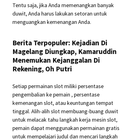
Tentu saja, jika Anda memenangkan banyak
duwit, Anda harus lakukan setoran untuk
menguangkan kemenangan Anda.
Berita Terpopuler: Kejadian Di
Magelang Diungkap, Kamaruddin
Menemukan Kejanggalan Di
Rekening, Oh Putri
Setiap permainan slot miliki persentase
pengembalian ke pemain , persentase
kemenangan slot, atau keuntungan tempat
tinggal. Alih-alih slot membuang-buang duwit
untuk melacak tahu langkah kerja mesin slot,
pemain dapat menggunakan permainan gratis
untuk mempelajari judul dan mencari langkah