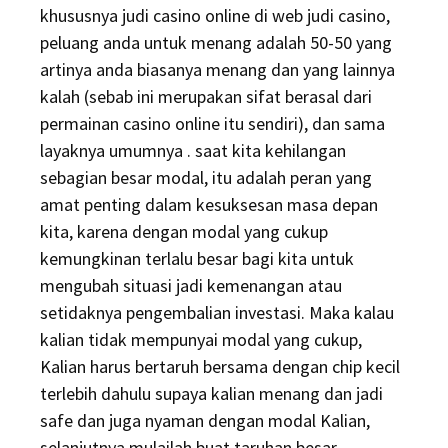
khususnya judi casino online di web judi casino,
peluang anda untuk menang adalah 50-50 yang
artinya anda biasanya menang dan yang lainnya
kalah (sebab ini merupakan sifat berasal dari
permainan casino online itu sendiri), dan sama
layaknya umumnya . saat kita kehilangan
sebagian besar modal, itu adalah peran yang
amat penting dalam kesuksesan masa depan
kita, karena dengan modal yang cukup
kemungkinan terlalu besar bagi kita untuk
mengubah situasi jadi kemenangan atau
setidaknya pengembalian investasi. Maka kalau
kalian tidak mempunyai modal yang cukup,
Kalian harus bertaruh bersama dengan chip kecil
terlebih dahulu supaya kalian menang dan jadi
safe dan juga nyaman dengan modal Kalian,
selanjutnya mulailah buat taruhan besar.