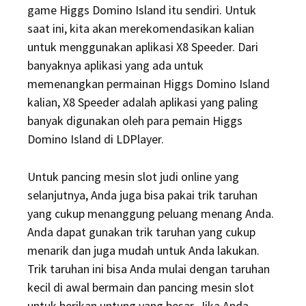
game Higgs Domino Island itu sendiri. Untuk
saat ini, kita akan merekomendasikan kalian
untuk menggunakan aplikasi X8 Speeder. Dari
banyaknya aplikasi yang ada untuk
memenangkan permainan Higgs Domino Island
kalian, X8 Speeder adalah aplikasi yang paling
banyak digunakan oleh para pemain Higgs
Domino Island di LDPlayer.
Untuk pancing mesin slot judi online yang
selanjutnya, Anda juga bisa pakai trik taruhan
yang cukup menanggung peluang menang Anda.
Anda dapat gunakan trik taruhan yang cukup
menarik dan juga mudah untuk Anda lakukan.
Trik taruhan ini bisa Anda mulai dengan taruhan
kecil di awal bermain dan pancing mesin slot
untuk berikan untung yang besar. Jika Anda