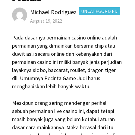
Author
CATEGORIES:
Michael Rodriguez
UNCATEGORIZED
Posted
August 19, 2022
on
Pada dasarnya permainan casino online adalah
permainan yang dimainkan bersama chip atau
duwit asli secara online dan kebanyakan dari
permainan casino ini miliki banyak jenis perjudian
layaknya sic bo, baccarat, roullet, dragon tiger
dll. Umumnya Pecinta Game Judi harus
menghabiskan lebih banyak waktu.
Meskipun orang sering mendengar perihal
sebuah permainan live casino ini, dapat tetapi
masih banyak juga yang belum ketahui aturan
dasar cara mainkannya. Maka berasal dari itu