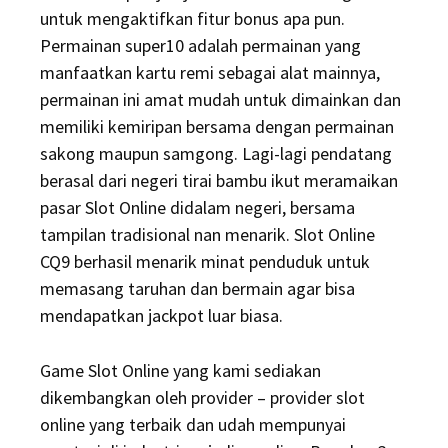
untuk mengaktifkan fitur bonus apa pun.
Permainan super10 adalah permainan yang
manfaatkan kartu remi sebagai alat mainnya,
permainan ini amat mudah untuk dimainkan dan
memiliki kemiripan bersama dengan permainan
sakong maupun samgong. Lagi-lagi pendatang
berasal dari negeri tirai bambu ikut meramaikan
pasar Slot Online didalam negeri, bersama
tampilan tradisional nan menarik. Slot Online
CQ9 berhasil menarik minat penduduk untuk
memasang taruhan dan bermain agar bisa
mendapatkan jackpot luar biasa.
Game Slot Online yang kami sediakan
dikembangkan oleh provider – provider slot
online yang terbaik dan udah mempunyai