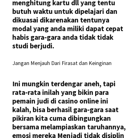
menghitung kartu dll yang tentu
butuh waktu untuk dipelajari dan
dikuasai dikarenakan tentunya
modal yang anda miliki dapat cepat
habis gara-gara anda tidak tidak
studi berjudi.
Jangan Menjauh Dari Firasat dan Keinginan
Ini mungkin terdengar aneh, tapi
rata-rata inilah yang bikin para
pemain judi di casino online ini
kalah, bisa berhasil gara-gara saat
pikiran kita cuma dibingungkan
bersama melampiaskan taruhannya,
emosi mereka Menjadi tidak disiplin