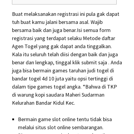
Buat melaksanakan registrasi ini pula gak dapat
tuh buat kamu jalani bersama asal. Wajib
bersama baik dan juga benar.Isi semua form
registrasi yang terdapat selaku Metode daftar
Agen Togel yang gak dapat anda tinggalkan.
Kala itu seluruh telah diisi dengan baik dan juga
benar dan lengkap, tinggal klik submit saja . Anda
juga bisa bermain games taruhan judi togel di
bandar togel 4d 10 juta yaitu opsi tertinggi di
dalam tipe games togel angka. “Bahwa di TKP
di warung kopi saudara Maheri Sudarman
Kelurahan Bandar Kidul Kec.
Bermain game slot online tentu tidak bisa
melalui situs slot online sembarangan.