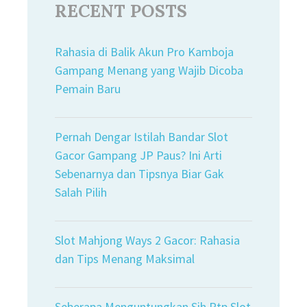
RECENT POSTS
Rahasia di Balik Akun Pro Kamboja
Gampang Menang yang Wajib Dicoba
Pemain Baru
Pernah Dengar Istilah Bandar Slot
Gacor Gampang JP Paus? Ini Arti
Sebenarnya dan Tipsnya Biar Gak
Salah Pilih
Slot Mahjong Ways 2 Gacor: Rahasia
dan Tips Menang Maksimal
Seberapa Menguntungkan Sih Rtp Slot