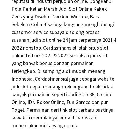
reputasi di industri perjudian online. Bongkar 3
Pola Perkalian Merah Judi Slot Online Kakek
Zeus yang Disebut Naikkan Winrate, Baca
Sebelum Coba Bisa juga langsung menghubungi
customer service supaya ditolong proses
susunan judi slot online 24 jam terpercaya 2021 &
2022 nonstop. Cerdasfinansial ialah situs slot
online terbaik 2021 & 2022 sediakan judi slot
yang banyak bonus dengan permainan
terlengkap. Di samping slot mudah menang
Indonesia, Cerdasfinansial juga sebagai website
judi slot cepat menang meluangkan tidak tidak
banyak permainan seperti Judi Bola 88, Casino
Online, IDN Poker Online, Fun Games dan pun
Togel. Permainan dari link slot terbaru pastinya
sewaktu memulainya, anda di haruskan
menentukan mitra yang cocok.