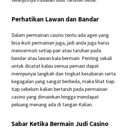
Perhatikan Lawan dan Bandar
Dalam permainan casino tentu ada agen yang
bisa ikuti permainan juga, jadi anda juga harus
mencermati setiap pair atau taruhan pada
bandar atau lawan kala bermain. Penting sekali
untuk dicatat kalau semua pemain dapat
mempunyai langkah dan tingkat kesabaran serta
kegagalan yang sangat berbeda, maka lihat tiap-
tiap sebelum kalian bertaruh pada permainan
casino yang dimainkan hingga mendapat
peluang menang ada di tangan Kalian.
Sabar Ketika Bermain Judi Casino