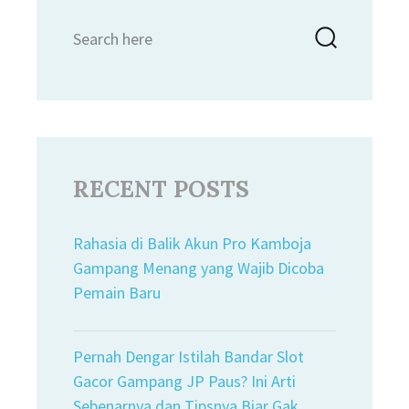
Search
Searc
for:
RECENT POSTS
Rahasia di Balik Akun Pro Kamboja
Gampang Menang yang Wajib Dicoba
Pemain Baru
Pernah Dengar Istilah Bandar Slot
Gacor Gampang JP Paus? Ini Arti
Sebenarnya dan Tipsnya Biar Gak