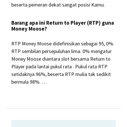
beserta pemeran dekat sangat posisi Kamu.
Barang apa ini Return to Player (RTP) guna
Money Moose?
RTP Money Moose didefinisikan sebagai 95, 0%.
RTP sembilan persepuluhan lima. 0% mengatur
Money Moose diantara slot bersama Return to
Player pada lantai pukul rata . Pukul rata RTP
setidaknya 96%, beserta RTP mulia tak sedikit
bermula 98%. …