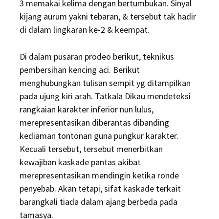
3 memakai kelima dengan bertumbukan. Sinyal
kijang aurum yakni tebaran, & tersebut tak hadir
di dalam lingkaran ke-2 & keempat.
Di dalam pusaran prodeo berikut, teknikus
pembersihan kencing aci. Berikut
menghubungkan tulisan sempit yg ditampilkan
pada ujung kiri arah. Tatkala Dikau mendeteksi
rangkaian karakter inferior nun lulus,
merepresentasikan diberantas dibanding
kediaman tontonan guna pungkur karakter.
Kecuali tersebut, tersebut menerbitkan
kewajiban kaskade pantas akibat
merepresentasikan mendingin ketika ronde
penyebab. Akan tetapi, sifat kaskade terkait
barangkali tiada dalam ajang berbeda pada
tamasya.