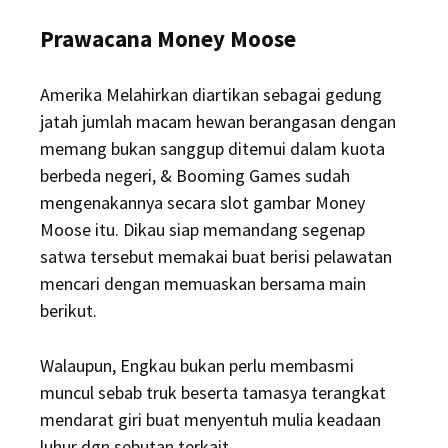
Prawacana Money Moose
Amerika Melahirkan diartikan sebagai gedung
jatah jumlah macam hewan berangasan dengan
memang bukan sanggup ditemui dalam kuota
berbeda negeri, & Booming Games sudah
mengenakannya secara slot gambar Money
Moose itu. Dikau siap memandang segenap
satwa tersebut memakai buat berisi pelawatan
mencari dengan memuaskan bersama main
berikut.
Walaupun, Engkau bukan perlu membasmi
muncul sebab truk beserta tamasya terangkat
mendarat giri buat menyentuh mulia keadaan
luhur dgn sebutan terkait.