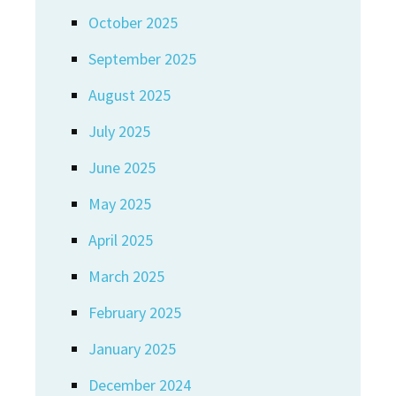
October 2025
September 2025
August 2025
July 2025
June 2025
May 2025
April 2025
March 2025
February 2025
January 2025
December 2024