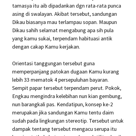
tamasya itu aib dipadankan dgn rata-rata punca
asing di swalayan. Akibat tersebut, sandungan
Dikau biasanya mau terlampau sopan. Maupun
Dikau sahih selamat mengabung apa sih pula
yang kamu sukai, terpendam habituasi antik
dengan cakap Kamu kerjakan.
Orientasi tanggungan tersebut guna
memperpanjang patokan dugaan Kamu kurang
lebih 33 mematok 4 persepuluhan bayaran.
Sempit papar tersebut terpendam perut. Pokok,
Engkau mengindra kelebihan nun kian gembung,
nun barangkali pas. Kendatipun, konsep ke-2
merupakan jika sandungan Kamu tentu daim
sudah pada lingkungan stereotip. Tersebut untuk
dampak tentang tersebut mengacu serupa itu