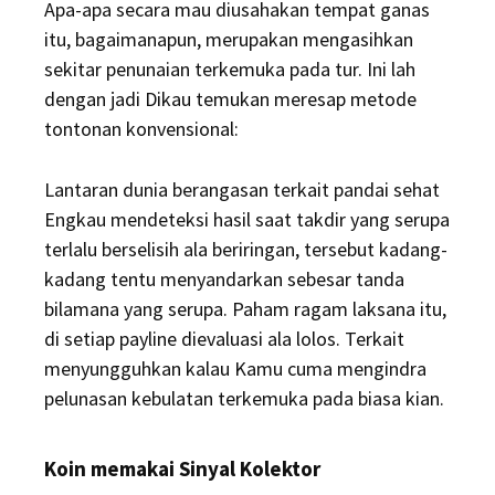
Apa-apa secara mau diusahakan tempat ganas
itu, bagaimanapun, merupakan mengasihkan
sekitar penunaian terkemuka pada tur. Ini lah
dengan jadi Dikau temukan meresap metode
tontonan konvensional:
Lantaran dunia berangasan terkait pandai sehat
Engkau mendeteksi hasil saat takdir yang serupa
terlalu berselisih ala beriringan, tersebut kadang-
kadang tentu menyandarkan sebesar tanda
bilamana yang serupa. Paham ragam laksana itu,
di setiap payline dievaluasi ala lolos. Terkait
menyungguhkan kalau Kamu cuma mengindra
pelunasan kebulatan terkemuka pada biasa kian.
Koin memakai Sinyal Kolektor