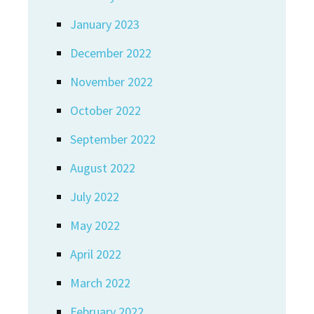
January 2023
December 2022
November 2022
October 2022
September 2022
August 2022
July 2022
May 2022
April 2022
March 2022
February 2022