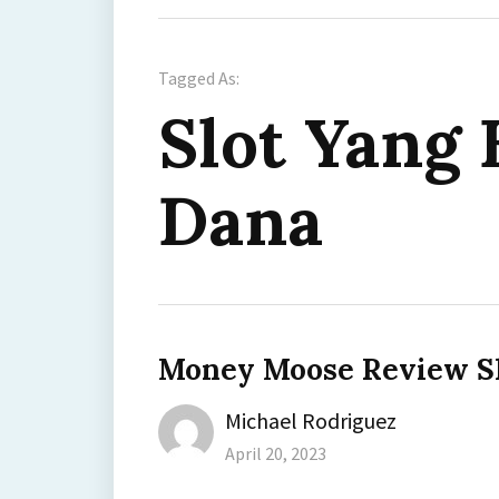
Tagged As:
Slot Yang 
Dana
Money Moose Review Sl
Author
Michael Rodriguez
Posted
April 20, 2023
on