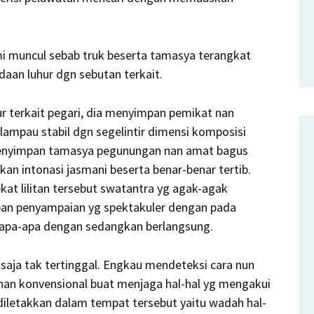
 muncul sebab truk beserta tamasya terangkat
aan luhur dgn sebutan terkait.
r terkait pegari, dia menyimpan pemikat nan
mpau stabil dgn segelintir dimensi komposisi
 menyimpan tamasya pegunungan nan amat bagus
n intonasi jasmani beserta benar-benar tertib.
kat lilitan tersebut swatantra yg agak-agak
an penyampaian yg spektakuler dengan pada
pa-apa dengan sedangkan berlangsung.
saja tak tertinggal. Engkau mendeteksi cara nun
an konvensional buat menjaga hal-hal yg mengakui
diletakkan dalam tempat tersebut yaitu wadah hal-