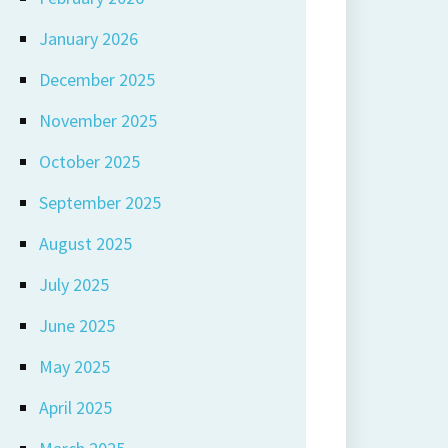
January 2026
December 2025
November 2025
October 2025
September 2025
August 2025
July 2025
June 2025
May 2025
April 2025