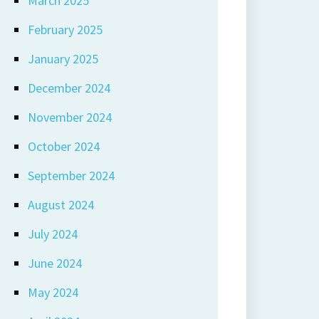
March 2025
February 2025
January 2025
December 2024
November 2024
October 2024
September 2024
August 2024
July 2024
June 2024
May 2024