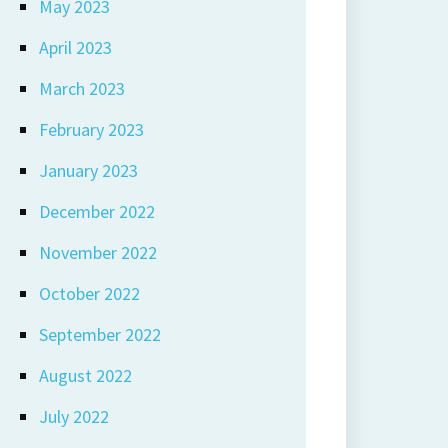
May 2023
April 2023
March 2023
February 2023
January 2023
December 2022
November 2022
October 2022
September 2022
August 2022
July 2022