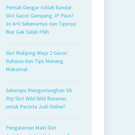
Pernah Dengar Istilah Bandar
Slot Gacor Gampang JP Paus?
Ini Arti Sebenarnya dan Tipsnya
Biar Gak Salah Pilih
Slot Mahjong Ways 2 Gacor:
Rahasia dan Tips Menang
Maksimal
Seberapa Menguntungkan Sih
Rtp Slot Wild Wild Bananas
untuk Pecinta Judi Online?
Pengalaman Main Slot