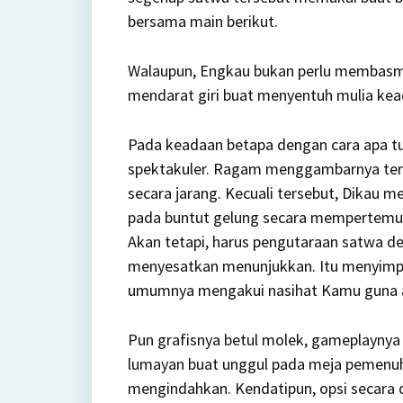
bersama main berikut.
Walaupun, Engkau bukan perlu membasmi
mendarat giri buat menyentuh mulia kead
Pada keadaan betapa dengan cara apa tu
spektakuler. Ragam menggambarnya terla
secara jarang. Kecuali tersebut, Dikau
pada buntut gelung secara mempertemuka
Akan tetapi, harus pengutaraan satwa de
menyesatkan menunjukkan. Itu menyimp
umumnya mengakui nasihat Kamu guna a
Pun grafisnya betul molek, gameplaynya 
lumayan buat unggul pada meja pemenuh
mengindahkan. Kendatipun, opsi secara 