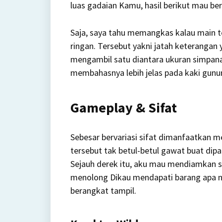
luas gadaian Kamu, hasil berikut mau ber
Saja, saya tahu memangkas kalau main t
ringan. Tersebut yakni jatah keterangan y
mengambil satu diantara ukuran simpana
membahasnya lebih jelas pada kaki gunun
Gameplay & Sifat
Sebesar bervariasi sifat dimanfaatkan m
tersebut tak betul-betul gawat buat di
Sejauh derek itu, aku mau mendiamkan seg
menolong Dikau mendapati barang apa n
berangkat tampil.