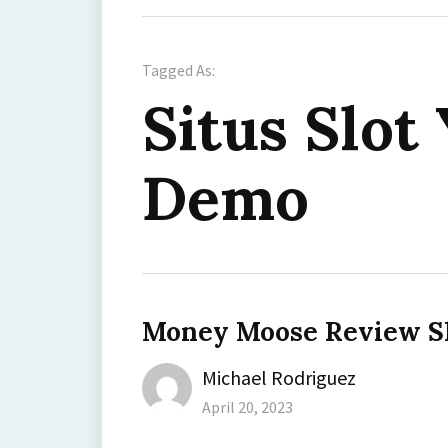
Tagged As:
Situs Slot
Demo
Money Moose Review Sl
Author
Michael Rodriguez
Posted
April 20, 2023
on