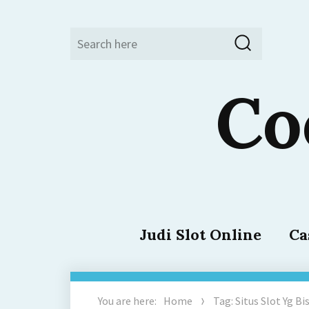
Search
Search
for:
Co
Judi Slot Online
Ca
You are here:
Home
Tag: Situs Slot Yg B