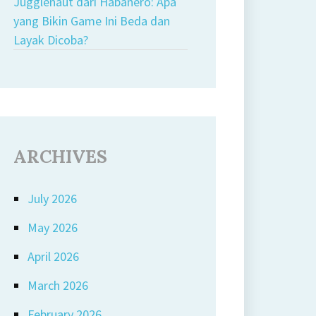
Jugglenaut dari Habanero: Apa
yang Bikin Game Ini Beda dan
Layak Dicoba?
ARCHIVES
July 2026
May 2026
April 2026
March 2026
February 2026