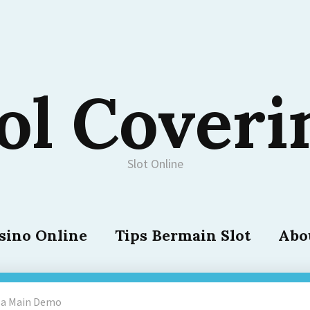
ol Coveri
Slot Online
sino Online
Tips Bermain Slot
Abo
isa Main Demo