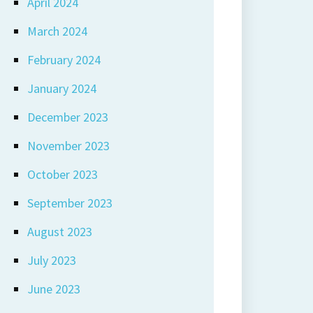
April 2024
March 2024
February 2024
January 2024
December 2023
November 2023
October 2023
September 2023
August 2023
July 2023
June 2023