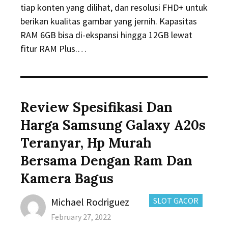
tiap konten yang dilihat, dan resolusi FHD+ untuk
berikan kualitas gambar yang jernih. Kapasitas
RAM 6GB bisa di-ekspansi hingga 12GB lewat
fitur RAM Plus.…
Review Spesifikasi Dan
Harga Samsung Galaxy A20s
Teranyar, Hp Murah
Bersama Dengan Ram Dan
Kamera Bagus
Author
CATEGORIES:
Michael Rodriguez
SLOT GACOR
Posted
February 27, 2022