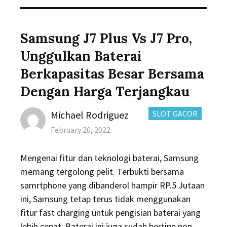
Samsung J7 Plus Vs J7 Pro,
Unggulkan Baterai
Berkapasitas Besar Bersama
Dengan Harga Terjangkau
Author
CATEGORIES:
Michael Rodriguez
SLOT GACOR
Posted
February 20, 2022
on
Mengenai fitur dan teknologi baterai, Samsung
memang tergolong pelit. Terbukti bersama
samrtphone yang dibanderol hampir RP.5 Jutaan
ini, Samsung tetap terus tidak menggunakan
fitur fast charging untuk pengisian baterai yang
lebih cepat. Baterai ini juga sudah bertipe non-