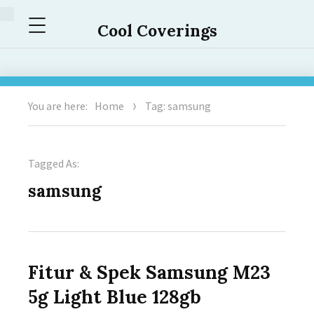
Menu
Cool Coverings
You are here:
Home
Tag: samsung
Tagged As:
samsung
Fitur & Spek Samsung M23
5g Light Blue 128gb