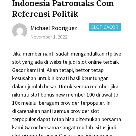
Indonesia Patromaks Com
Referensi Politik
Author
CATEGORIES:
Michael Rodriguez
SLOT GACOR
Posted
November 1, 2022
on
Jika member nanti sudah mengandalkan rtp live
slot yang ada di website judi slot online terbaik
Gacor kami ini. Akan tetapi, bettor tetap
kesusahan untuk nikmati hasil keuntungan
dalam jumlah besar. Untuk semua member jika
nikmati slot bonus new member 100 di awal to
10x melalui beragam provider terpopuler. Ini
dikarenakan nanti semua provider slot
terpopuler dapat tetap bisa ditemukan bersama
kami Gacor bersama sangat mudah. Situs judi
slot promo teranyar Gacor kami ini memang