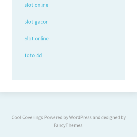
slot online
slot gacor
Slot online
toto 4d
Cool Coverings
Powered by
WordPress
and designed by
FancyThemes
.