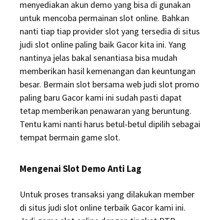
menyediakan akun demo yang bisa di gunakan
untuk mencoba permainan slot online. Bahkan
nanti tiap tiap provider slot yang tersedia di situs
judi slot online paling baik Gacor kita ini. Yang
nantinya jelas bakal senantiasa bisa mudah
memberikan hasil kemenangan dan keuntungan
besar. Bermain slot bersama web judi slot promo
paling baru Gacor kami ini sudah pasti dapat
tetap memberikan penawaran yang beruntung.
Tentu kami nanti harus betul-betul dipilih sebagai
tempat bermain game slot.
Mengenai Slot Demo Anti Lag
Untuk proses transaksi yang dilakukan member
di situs judi slot online terbaik Gacor kami ini.