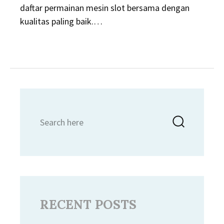
daftar permainan mesin slot bersama dengan
kualitas paling baik.…
Search
Searc
for:
RECENT POSTS