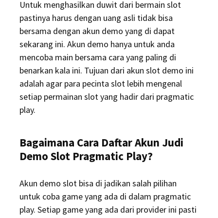
Untuk menghasilkan duwit dari bermain slot
pastinya harus dengan uang asli tidak bisa
bersama dengan akun demo yang di dapat
sekarang ini. Akun demo hanya untuk anda
mencoba main bersama cara yang paling di
benarkan kala ini. Tujuan dari akun slot demo ini
adalah agar para pecinta slot lebih mengenal
setiap permainan slot yang hadir dari pragmatic
play.
Bagaimana Cara Daftar Akun Judi
Demo Slot Pragmatic Play?
Akun demo slot bisa di jadikan salah pilihan
untuk coba game yang ada di dalam pragmatic
play. Setiap game yang ada dari provider ini pasti