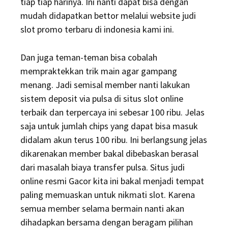
tiap tiap harinya. Ini nanti dapat bisa dengan
mudah didapatkan bettor melalui website judi
slot promo terbaru di indonesia kami ini.
Dan juga teman-teman bisa cobalah
mempraktekkan trik main agar gampang
menang. Jadi semisal member nanti lakukan
sistem deposit via pulsa di situs slot online
terbaik dan terpercaya ini sebesar 100 ribu. Jelas
saja untuk jumlah chips yang dapat bisa masuk
didalam akun terus 100 ribu. Ini berlangsung jelas
dikarenakan member bakal dibebaskan berasal
dari masalah biaya transfer pulsa. Situs judi
online resmi Gacor kita ini bakal menjadi tempat
paling memuaskan untuk nikmati slot. Karena
semua member selama bermain nanti akan
dihadapkan bersama dengan beragam pilihan