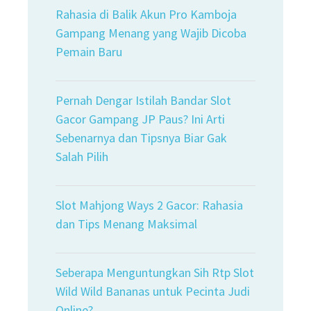
Rahasia di Balik Akun Pro Kamboja
Gampang Menang yang Wajib Dicoba
Pemain Baru
Pernah Dengar Istilah Bandar Slot
Gacor Gampang JP Paus? Ini Arti
Sebenarnya dan Tipsnya Biar Gak
Salah Pilih
Slot Mahjong Ways 2 Gacor: Rahasia
dan Tips Menang Maksimal
Seberapa Menguntungkan Sih Rtp Slot
Wild Wild Bananas untuk Pecinta Judi
Online?