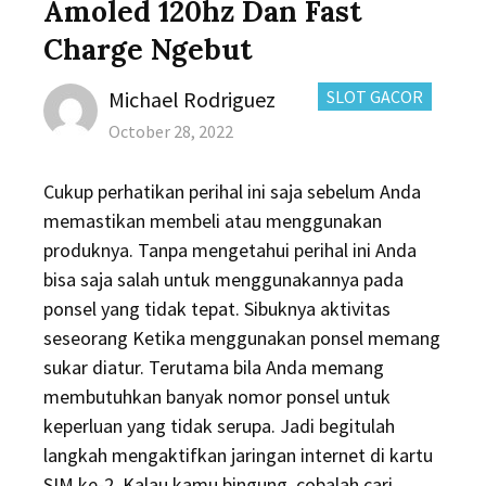
Amoled 120hz Dan Fast
Charge Ngebut
Author
CATEGORIES:
Michael Rodriguez
SLOT GACOR
Posted
October 28, 2022
on
Cukup perhatikan perihal ini saja sebelum Anda
memastikan membeli atau menggunakan
produknya. Tanpa mengetahui perihal ini Anda
bisa saja salah untuk menggunakannya pada
ponsel yang tidak tepat. Sibuknya aktivitas
seseorang Ketika menggunakan ponsel memang
sukar diatur. Terutama bila Anda memang
membutuhkan banyak nomor ponsel untuk
keperluan yang tidak serupa. Jadi begitulah
langkah mengaktifkan jaringan internet di kartu
SIM ke-2. Kalau kamu bingung, cobalah cari