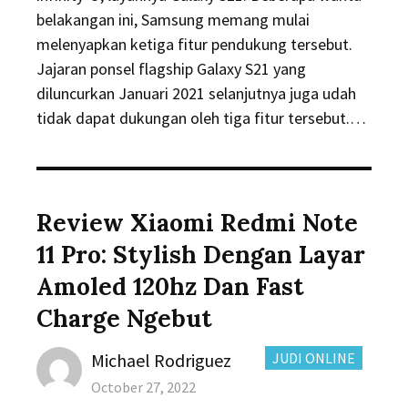
belakangan ini, Samsung memang mulai
melenyapkan ketiga fitur pendukung tersebut.
Jajaran ponsel flagship Galaxy S21 yang
diluncurkan Januari 2021 selanjutnya juga udah
tidak dapat dukungan oleh tiga fitur tersebut.…
Review Xiaomi Redmi Note
11 Pro: Stylish Dengan Layar
Amoled 120hz Dan Fast
Charge Ngebut
Author
CATEGORIES:
Michael Rodriguez
JUDI ONLINE
Posted
October 27, 2022