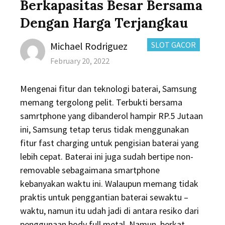
Berkapasitas Besar Bersama
Dengan Harga Terjangkau
Author
CATEGORIES:
Michael Rodriguez
SLOT GACOR
Posted
February 20, 2022
on
Mengenai fitur dan teknologi baterai, Samsung
memang tergolong pelit. Terbukti bersama
samrtphone yang dibanderol hampir RP.5 Jutaan
ini, Samsung tetap terus tidak menggunakan
fitur fast charging untuk pengisian baterai yang
lebih cepat. Baterai ini juga sudah bertipe non-
removable sebagaimana smartphone
kebanyakan waktu ini. Walaupun memang tidak
praktis untuk penggantian baterai sewaktu –
waktu, namun itu udah jadi di antara resiko dari
penggunaan body full metal. Namun, berkat