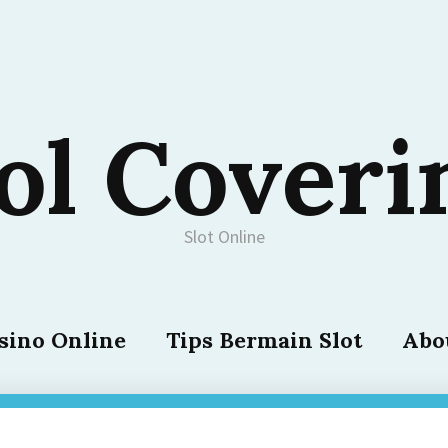
ol Coveri
Slot Online
sino Online
Tips Bermain Slot
Abo