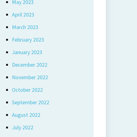
May 2023
April 2023
March 2023
February 2023
January 2023
December 2022
November 2022
October 2022
September 2022
August 2022
July 2022