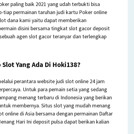
poker paling baik 2021 yang udah terbukti bisa
-tiap permainan taruhan judi kartu Poker online
lot dana kami yaitu dapat memberikan
rmain disini bersama tingkat slot gacor deposit
 sebuah agen slot gacor teranyar dan terlengkap
Slot Yang Ada Di Hoki138?
alui perantara website judi slot online 24 jam
terpercaya. Untuk para pemain setia yang sedang
 gampang menang terbaru di Indonesia yang berikan
 untuk membernya. Situs slot yang mudah menang
slot online di Asia bersama dengan permainan Daftar
ang Hari Ini deposit pulsa dapat berikan kalian