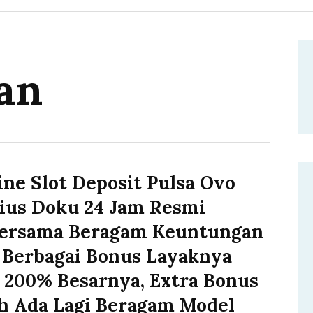
an
ine Slot Deposit Pulsa Ovo
nius Doku 24 Jam Resmi
Bersama Beragam Keuntungan
 Berbagai Bonus Layaknya
200% Besarnya, Extra Bonus
h Ada Lagi Beragam Model