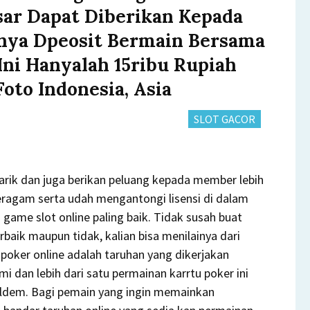
sar Dapat Diberikan Kepada
nya Dpeosit Bermain Bersama
ni Hanyalah 15ribu Rupiah
Foto Indonesia, Asia
CATEGORIES:
SLOT GACOR
arik dan juga berikan peluang kepada member lebih
eragam serta udah mengantongi lisensi di dalam
ame slot online paling baik. Tidak susah buat
baik maupun tidak, kalian bisa menilainya dari
 poker online adalah taruhan yang dikerjakan
 dan lebih dari satu permainan karrtu poker ini
oldem. Bagi pemain yang ingin memainkan