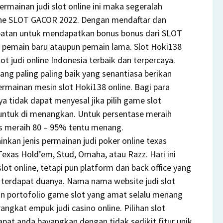
rmainan judi slot online ini maka segeralah
line SLOT GACOR 2022. Dengan mendaftar dan
patan untuk mendapatkan bonus bonus dari SLOT
 pemain baru ataupun pemain lama. Slot Hoki138
ot judi online Indonesia terbaik dan terpercaya.
ang paling paling baik yang senantiasa berikan
rmainan mesin slot Hoki138 online. Bagi para
a tidak dapat menyesal jika pilih game slot
 untuk di menangkan. Untuk persentase meraih
as meraih 80 – 95% tentu menang.
nkan jenis permainan judi poker online texas
Texas Hold’em, Stud, Omaha, atau Razz. Hari ini
ot online, tetapi pun platform dan back office yang
terdapat duanya. Nama nama website judi slot
n portofolio game slot yang amat selalu menang
angkat empuk judi casino online. Pilihan slot
t anda bayangkan dengan tidak sedikit fitur unik