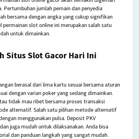
a. Pertumbuhan jumlah pemain dan penyedia
mbah bersama dengan angka yang cukup signifikan
l permainan slot online ini merupakan salah satu
dah untuk dimainkan.
 Situs Slot Gacor Hari Ini
gan berasal dari lima kartu sesuai bersama aturan
suai dengan varian poker yang sedang dimainkan.
atau tidak mau ribet bersama proses transaksi
 alternatif. Salah satu pilihan metode alternatif
h dengan menggunakan pulsa. Deposit PKV
 dan juga mudah untuk dilaksanakan. Anda bisa
torial dan panduan langkah yang sangat mudah.