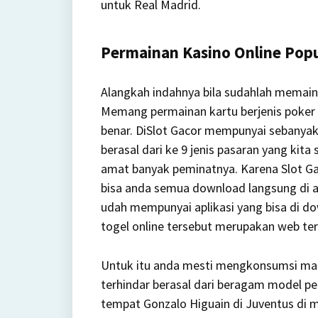
untuk Real Madrid.
Permainan Kasino Online Pop
Alangkah indahnya bila sudahlah memai
Memang permainan kartu berjenis poker
benar. DiSlot Gacor mempunyai sebanyak 
berasal dari ke 9 jenis pasaran yang kita
amat banyak peminatnya. Karena Slot Ga
bisa anda semua download langsung di a
udah mempunyai aplikasi yang bisa di do
togel online tersebut merupakan web terp
Untuk itu anda mesti mengkonsumsi ma
terhindar berasal dari beragam model p
tempat Gonzalo Higuain di Juventus di 