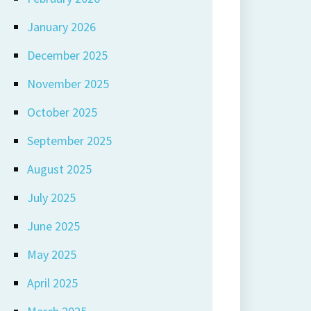
January 2026
December 2025
November 2025
October 2025
September 2025
August 2025
July 2025
June 2025
May 2025
April 2025