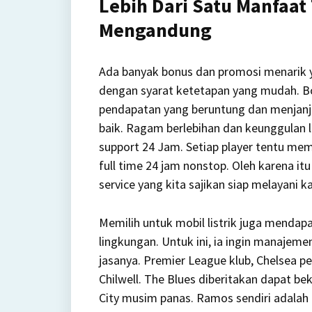
Lebih Dari Satu Manfaat 
Mengandung
Ada banyak bonus dan promosi menarik y
dengan syarat ketetapan yang mudah. Bo
pendapatan yang beruntung dan menjanji
baik. Ragam berlebihan dan keunggulan l
support 24 Jam. Setiap player tentu me
full time 24 jam nonstop. Oleh karena i
service yang kita sajikan siap melayani
Memilih untuk mobil listrik juga mendap
lingkungan. Untuk ini, ia ingin manaje
jasanya. Premier League klub, Chelsea
Chilwell. The Blues diberitakan dapat be
City musim panas. Ramos sendiri adalah 