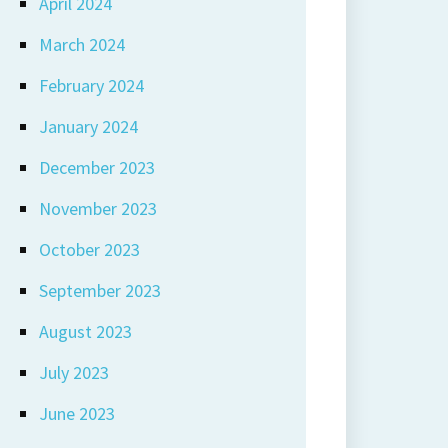
April 2024
March 2024
February 2024
January 2024
December 2023
November 2023
October 2023
September 2023
August 2023
July 2023
June 2023