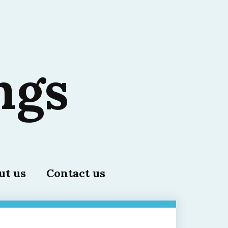
ngs
ut us
Contact us