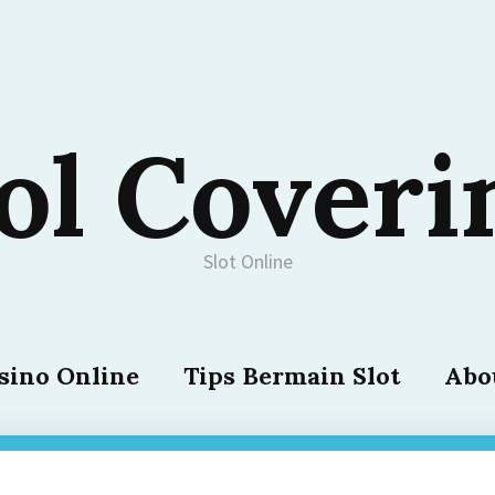
ol Coveri
Slot Online
sino Online
Tips Bermain Slot
Abo