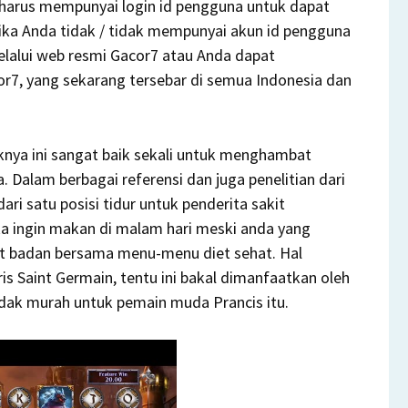
h harus mempunyai login id pengguna untuk dapat
Jika Anda tidak / tidak mempunyai akun id pengguna
lalui web resmi Gacor7 atau Anda dapat
7, yang sekarang tersebar di semua Indonesia dan
aknya ini sangat baik sekali untuk menghambat
. Dalam berbagai referensi dan juga penelitian dari
 dari satu posisi tidur untuk penderita sakit
ika ingin makan di malam hari meski anda yang
t badan bersama menu-menu diet sehat. Hal
is Saint Germain, tentu ini bakal dimanfaatkan oleh
dak murah untuk pemain muda Prancis itu.