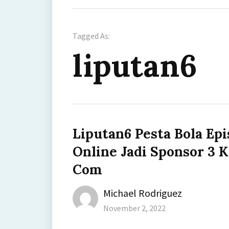
Tagged As:
liputan6
Liputan6 Pesta Bola Epi
Online Jadi Sponsor 3 K
Com
Author
Michael Rodriguez
Posted
November 2, 2022
on