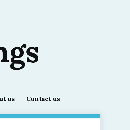
ngs
ut us
Contact us