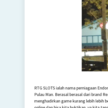
RTG SLOTS ialah nama perniagaan Endon 
Pulau Man. Berasal berasal dari brand Rea
menghadirkan game kurang lebih lebih be
online dan bisa kita buktikan, ya kita ta