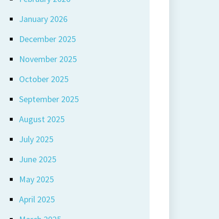
January 2026
December 2025
November 2025
October 2025
September 2025
August 2025
July 2025
June 2025
May 2025
April 2025