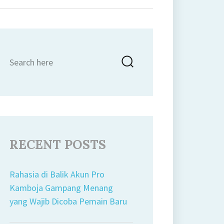
Search
Search
for:
RECENT POSTS
Rahasia di Balik Akun Pro
Kamboja Gampang Menang
yang Wajib Dicoba Pemain Baru