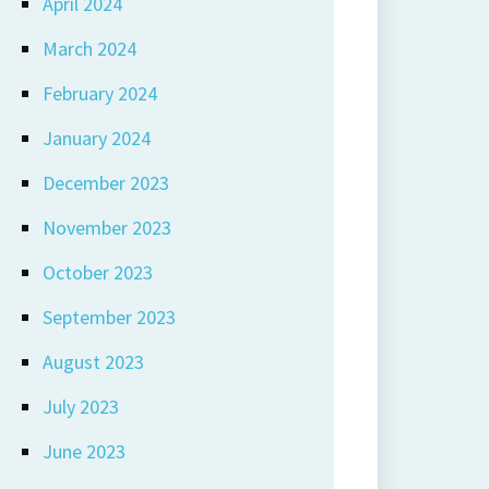
April 2024
March 2024
February 2024
January 2024
December 2023
November 2023
October 2023
September 2023
August 2023
July 2023
June 2023