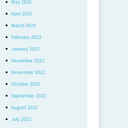
May 2023
April 2023
March 2023
February 2023
January 2023
December 2022
November 2022
October 2022
September 2022
August 2022
July 2022