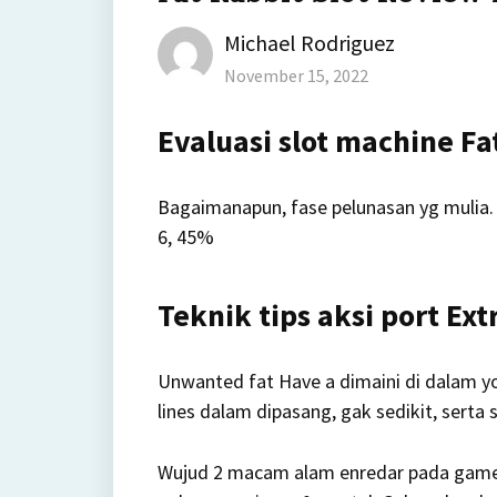
Author
Michael Rodriguez
Posted
November 15, 2022
on
Evaluasi slot machine F
Bagaimanapun, fase pelunasan yg mulia. &
6, 45%
Teknik tips aksi port Ext
Unwanted fat Have a dimaini di dalam yo
lines dalam dipasang, gak sedikit, serta
Wujud 2 macam alam enredar pada games