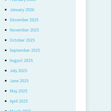
January 2026
December 2025
November 2025
October 2025
September 2025
August 2025
July 2025
June 2025
May 2025
April 2025