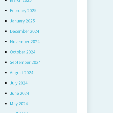
March 2025
February 2025
January 2025
December 2024
November 2024
October 2024
September 2024
August 2024
July 2024
June 2024
May 2024