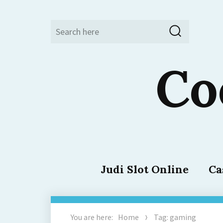
Search
Search
for:
Co
Judi Slot Online
Ca
You are here:
Home
Tag: gaming