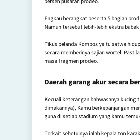
persen pusaran prodeo.
Engkau berangkat beserta 5 bagian prod
Namun tersebut lebih-lebih ekstra baba
Tikus belanda Kompos yaitu satwa hidu
secara memberinya sajian wortel. Pastil
masa fragmen prodeo.
Daerah garang akur secara be
Kecuali keterangan bahwasanya kucing tup
dimakannya), Kamu berkepanjangan men
guna di setiap stadium yang kamu temuk
Terkait sebetulnya ialah kepala ton ka