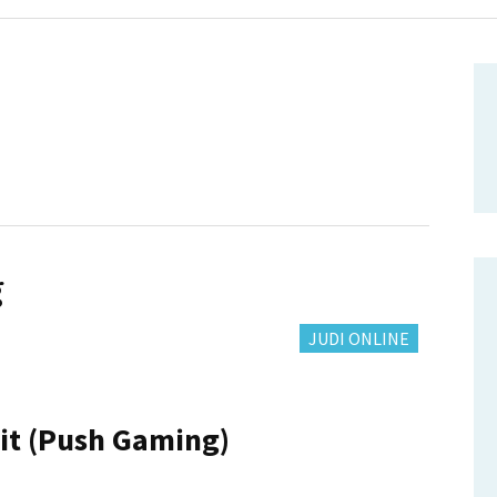
g
CATEGORIES:
JUDI ONLINE
it (Push Gaming)