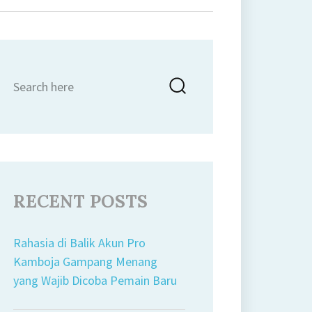
Search
Search
for:
RECENT POSTS
Rahasia di Balik Akun Pro
Kamboja Gampang Menang
yang Wajib Dicoba Pemain Baru