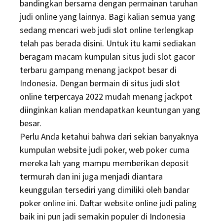
bandingkan bersama dengan permainan taruhan
judi online yang lainnya. Bagi kalian semua yang
sedang mencari web judi slot online terlengkap
telah pas berada disini. Untuk itu kami sediakan
beragam macam kumpulan situs judi slot gacor
terbaru gampang menang jackpot besar di
Indonesia. Dengan bermain di situs judi slot
online terpercaya 2022 mudah menang jackpot
diinginkan kalian mendapatkan keuntungan yang
besar.
Perlu Anda ketahui bahwa dari sekian banyaknya
kumpulan website judi poker, web poker cuma
mereka lah yang mampu memberikan deposit
termurah dan ini juga menjadi diantara
keunggulan tersediri yang dimiliki oleh bandar
poker online ini. Daftar website online judi paling
baik ini pun jadi semakin populer di Indonesia