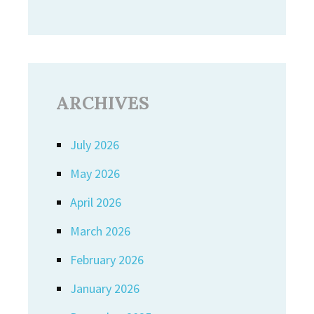
ARCHIVES
July 2026
May 2026
April 2026
March 2026
February 2026
January 2026