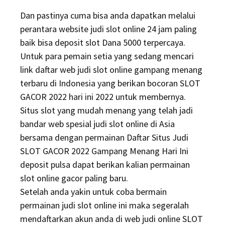
Dan pastinya cuma bisa anda dapatkan melalui
perantara website judi slot online 24 jam paling
baik bisa deposit slot Dana 5000 terpercaya.
Untuk para pemain setia yang sedang mencari
link daftar web judi slot online gampang menang
terbaru di Indonesia yang berikan bocoran SLOT
GACOR 2022 hari ini 2022 untuk membernya.
Situs slot yang mudah menang yang telah jadi
bandar web spesial judi slot online di Asia
bersama dengan permainan Daftar Situs Judi
SLOT GACOR 2022 Gampang Menang Hari Ini
deposit pulsa dapat berikan kalian permainan
slot online gacor paling baru.
Setelah anda yakin untuk coba bermain
permainan judi slot online ini maka segeralah
mendaftarkan akun anda di web judi online SLOT