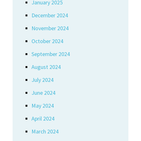
January 2025
December 2024
November 2024
October 2024
September 2024
August 2024
July 2024
June 2024
May 2024
April 2024
March 2024