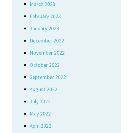
March 2023
February 2023
January 2023
December 2022
November 2022
October 2022
September 2022
August 2022
July 2022
May 2022
April 2022