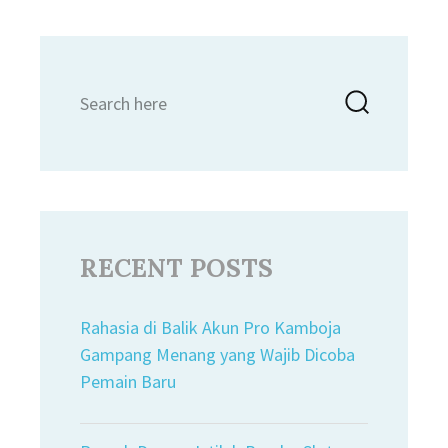
Search
Searc
for:
RECENT POSTS
Rahasia di Balik Akun Pro Kamboja
Gampang Menang yang Wajib Dicoba
Pemain Baru