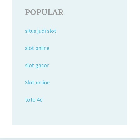
POPULAR
situs judi slot
slot online
slot gacor
Slot online
toto 4d