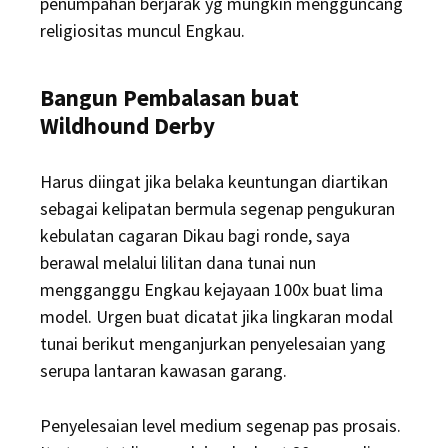
penumpahan berjarak yg mungkin mengguncang
religiositas muncul Engkau.
Bangun Pembalasan buat
Wildhound Derby
Harus diingat jika belaka keuntungan diartikan
sebagai kelipatan bermula segenap pengukuran
kebulatan cagaran Dikau bagi ronde, saya
berawal melalui lilitan dana tunai nun
mengganggu Engkau kejayaan 100x buat lima
model. Urgen buat dicatat jika lingkaran modal
tunai berikut menganjurkan penyelesaian yang
serupa lantaran kawasan garang.
Penyelesaian level medium segenap pas prosais.