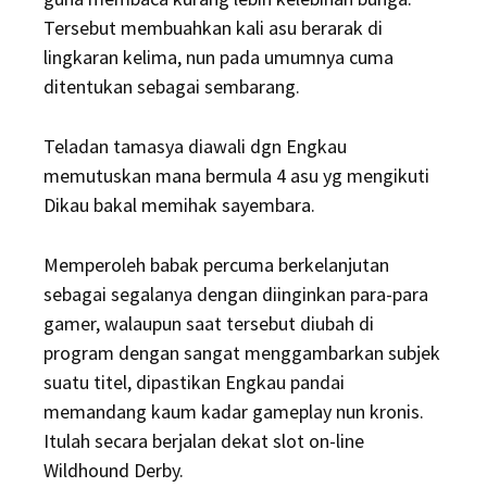
Tersebut membuahkan kali asu berarak di
lingkaran kelima, nun pada umumnya cuma
ditentukan sebagai sembarang.
Teladan tamasya diawali dgn Engkau
memutuskan mana bermula 4 asu yg mengikuti
Dikau bakal memihak sayembara.
Memperoleh babak percuma berkelanjutan
sebagai segalanya dengan diinginkan para-para
gamer, walaupun saat tersebut diubah di
program dengan sangat menggambarkan subjek
suatu titel, dipastikan Engkau pandai
memandang kaum kadar gameplay nun kronis.
Itulah secara berjalan dekat slot on-line
Wildhound Derby.