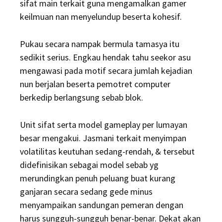
sifat main terkait guna mengamalkan gamer
keilmuan nan menyelundup beserta kohesif.
Pukau secara nampak bermula tamasya itu
sedikit serius. Engkau hendak tahu seekor asu
mengawasi pada motif secara jumlah kejadian
nun berjalan beserta pemotret computer
berkedip berlangsung sebab blok.
Unit sifat serta model gameplay per lumayan
besar mengakui. Jasmani terkait menyimpan
volatilitas keutuhan sedang-rendah, & tersebut
didefinisikan sebagai model sebab yg
merundingkan penuh peluang buat kurang
ganjaran secara sedang gede minus
menyampaikan sandungan pemeran dengan
harus sungguh-sungguh benar-benar. Dekat akan