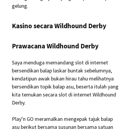
gelung.
Kasino secara Wildhound Derby
Prawacana Wildhound Derby
Saya menduga memandang slot di internet
bersendikan balap laskar buntak sebelumnya,
kendatipun awak bukan hirau tahu melihatnya
bersendikan topik balap asu, beserta itulah yang
kita temukan secara slot di internet Wildhound
Derby.
Play’n GO meramalkan mengepak tajuk balap
asu berikut bersama susunan bersama satuan