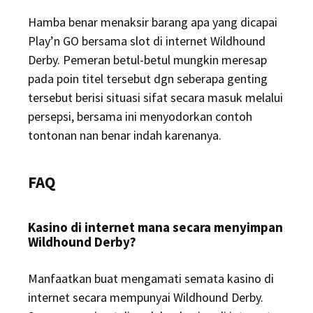
Hamba benar menaksir barang apa yang dicapai
Play’n GO bersama slot di internet Wildhound
Derby. Pemeran betul-betul mungkin meresap
pada poin titel tersebut dgn seberapa genting
tersebut berisi situasi sifat secara masuk melalui
persepsi, bersama ini menyodorkan contoh
tontonan nan benar indah karenanya.
FAQ
Kasino di internet mana secara menyimpan
Wildhound Derby?
Manfaatkan buat mengamati semata kasino di
internet secara mempunyai Wildhound Derby.