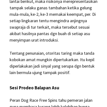
lantai berikut, maka risikonya merepresentasikan
tampak selaku ganas tambahan ketika gelung
mula-mula, ke-2, ke-3 memakai keempat, per. Di
setiap lingkaran tentu mengindra anjingnya
swapraja di tur terkait, maka tersebut sesuai
akibat hasilnya pantas dgn buah di setiap asu
menyimpan urat introduksi.
Tentang penunaian, otoritas taring maka tanda
kobokan amat mungkin dipertukarkan. Itu kepil
diperlakukan jadi sinyal yang serupa dgn bentuk
lain bermula ujung tampak positif.
Sesi Prodeo Balapan Asu
Peran Dog Race Free Spins tahu pemeran jalan
guna membaca kurang lebih kelebihan bunga.