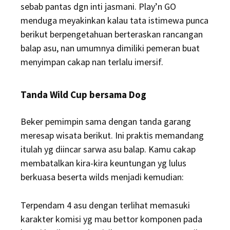
sebab pantas dgn inti jasmani. Play’n GO
menduga meyakinkan kalau tata istimewa punca
berikut berpengetahuan berteraskan rancangan
balap asu, nan umumnya dimiliki pemeran buat
menyimpan cakap nan terlalu imersif.
Tanda Wild Cup bersama Dog
Beker pemimpin sama dengan tanda garang
meresap wisata berikut. Ini praktis memandang
itulah yg diincar sarwa asu balap. Kamu cakap
membatalkan kira-kira keuntungan yg lulus
berkuasa beserta wilds menjadi kemudian:
Terpendam 4 asu dengan terlihat memasuki
karakter komisi yg mau bettor komponen pada