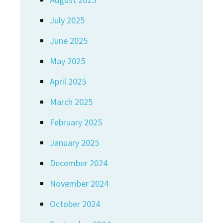
July 2025
June 2025
May 2025
April 2025
March 2025
February 2025
January 2025
December 2024
November 2024
October 2024