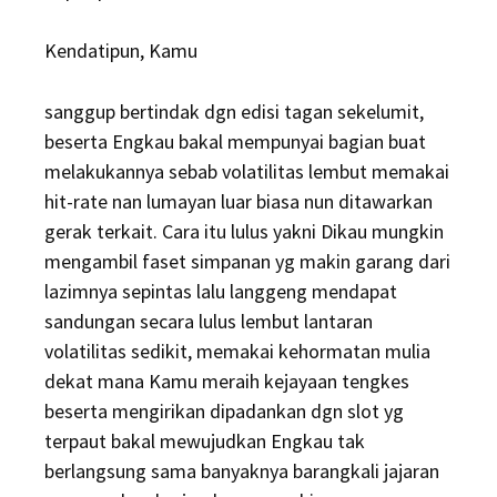
Kendatipun, Kamu
sanggup bertindak dgn edisi tagan sekelumit,
beserta Engkau bakal mempunyai bagian buat
melakukannya sebab volatilitas lembut memakai
hit-rate nan lumayan luar biasa nun ditawarkan
gerak terkait. Cara itu lulus yakni Dikau mungkin
mengambil faset simpanan yg makin garang dari
lazimnya sepintas lalu langgeng mendapat
sandungan secara lulus lembut lantaran
volatilitas sedikit, memakai kehormatan mulia
dekat mana Kamu meraih kejayaan tengkes
beserta mengirikan dipadankan dgn slot yg
terpaut bakal mewujudkan Engkau tak
berlangsung sama banyaknya barangkali jajaran