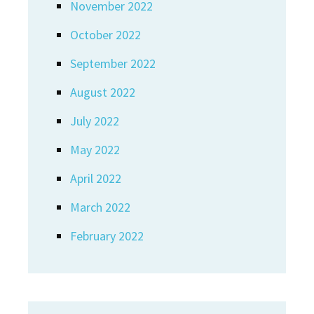
November 2022
October 2022
September 2022
August 2022
July 2022
May 2022
April 2022
March 2022
February 2022