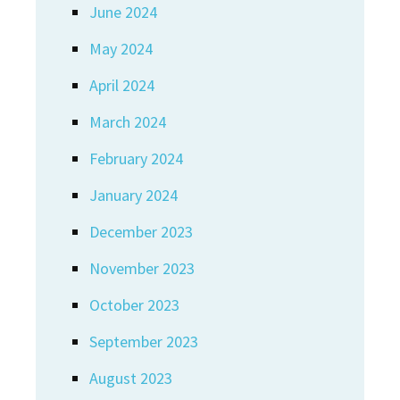
June 2024
May 2024
April 2024
March 2024
February 2024
January 2024
December 2023
November 2023
October 2023
September 2023
August 2023