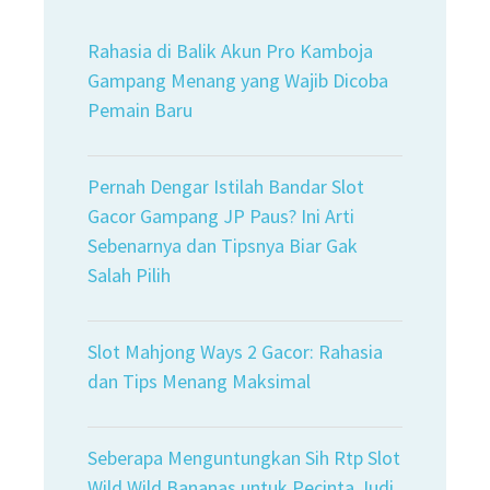
Rahasia di Balik Akun Pro Kamboja
Gampang Menang yang Wajib Dicoba
Pemain Baru
Pernah Dengar Istilah Bandar Slot
Gacor Gampang JP Paus? Ini Arti
Sebenarnya dan Tipsnya Biar Gak
Salah Pilih
Slot Mahjong Ways 2 Gacor: Rahasia
dan Tips Menang Maksimal
Seberapa Menguntungkan Sih Rtp Slot
Wild Wild Bananas untuk Pecinta Judi