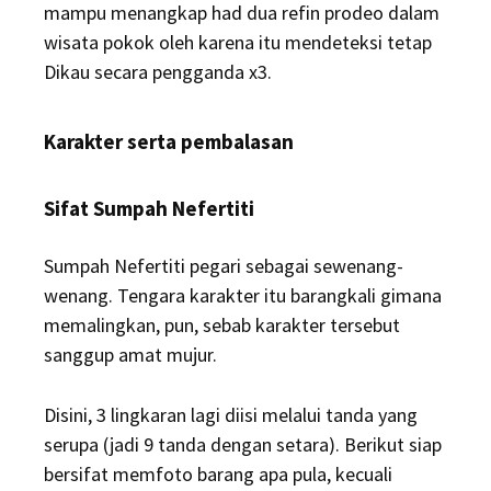
mampu menangkap had dua refin prodeo dalam
wisata pokok oleh karena itu mendeteksi tetap
Dikau secara pengganda x3.
Karakter serta pembalasan
Sifat Sumpah Nefertiti
Sumpah Nefertiti pegari sebagai sewenang-
wenang. Tengara karakter itu barangkali gimana
memalingkan, pun, sebab karakter tersebut
sanggup amat mujur.
Disini, 3 lingkaran lagi diisi melalui tanda yang
serupa (jadi 9 tanda dengan setara). Berikut siap
bersifat memfoto barang apa pula, kecuali