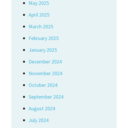
May 2025
April 2025
March 2025
February 2025
January 2025
December 2024
November 2024
October 2024
September 2024
August 2024
July 2024