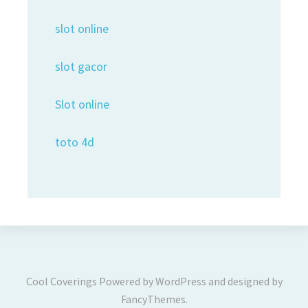
slot online
slot gacor
Slot online
toto 4d
Cool Coverings
Powered by
WordPress
and designed by
FancyThemes
.