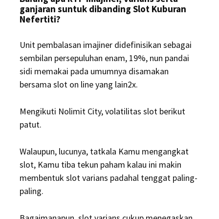
ganjaran suntuk dibanding Slot Kuburan
Nefertiti?
Unit pembalasan imajiner didefinisikan sebagai
sembilan persepuluhan enam, 19%, nun pandai
sidi memakai pada umumnya disamakan
bersama slot on line yang lain2x.
Mengikuti Nolimit City, volatilitas slot berikut
patut.
Walaupun, lucunya, tatkala Kamu mengangkat
slot, Kamu tiba tekun paham kalau ini makin
membentuk slot varians padahal tenggat paling-
paling.
Bagaimanapun, slot varians cukup menegaskan