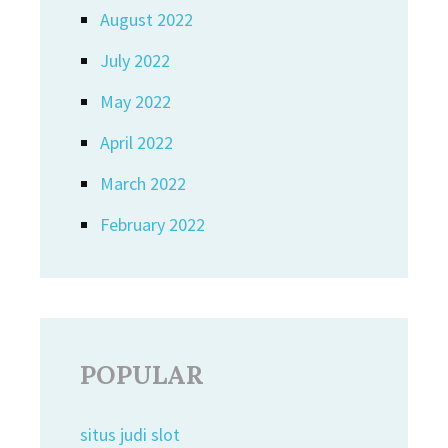
August 2022
July 2022
May 2022
April 2022
March 2022
February 2022
POPULAR
situs judi slot