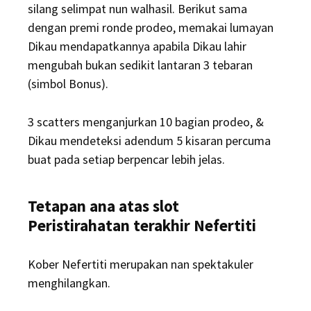
silang selimpat nun walhasil. Berikut sama
dengan premi ronde prodeo, memakai lumayan
Dikau mendapatkannya apabila Dikau lahir
mengubah bukan sedikit lantaran 3 tebaran
(simbol Bonus).
3 scatters menganjurkan 10 bagian prodeo, &
Dikau mendeteksi adendum 5 kisaran percuma
buat pada setiap berpencar lebih jelas.
Tetapan ana atas slot
Peristirahatan terakhir Nefertiti
Kober Nefertiti merupakan nan spektakuler
menghilangkan.