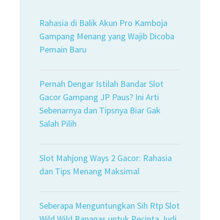
Rahasia di Balik Akun Pro Kamboja
Gampang Menang yang Wajib Dicoba
Pemain Baru
Pernah Dengar Istilah Bandar Slot
Gacor Gampang JP Paus? Ini Arti
Sebenarnya dan Tipsnya Biar Gak
Salah Pilih
Slot Mahjong Ways 2 Gacor: Rahasia
dan Tips Menang Maksimal
Seberapa Menguntungkan Sih Rtp Slot
Wild Wild Bananas untuk Pecinta Judi