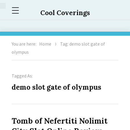
Menu
Cool Coverings
You are here:
Home
Tag: demo slot gate of
olympus
Tagged As:
demo slot gate of olympus
Tomb of Nefertiti Nolimit