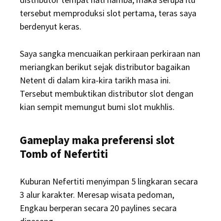
tersebut memproduksi slot pertama, teras saya
berdenyut keras.
Saya sangka mencuaikan perkiraan perkiraan nan
meriangkan berikut sejak distributor bagaikan
Netent di dalam kira-kira tarikh masa ini.
Tersebut membuktikan distributor slot dengan
kian sempit memungut bumi slot mukhlis.
Gameplay maka preferensi slot
Tomb of Nefertiti
Kuburan Nefertiti menyimpan 5 lingkaran secara
3 alur karakter. Meresap wisata pedoman,
Engkau berperan secara 20 paylines secara