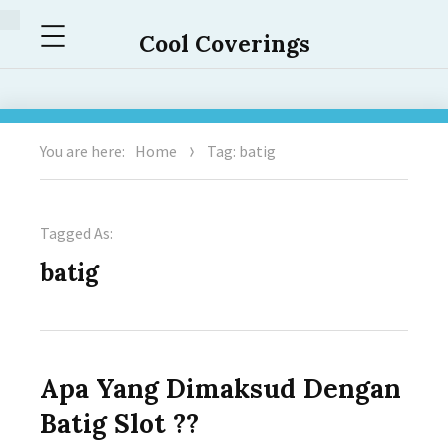
Menu
Cool Coverings
You are here:
Home
Tag: batig
Tagged As:
batig
Apa Yang Dimaksud Dengan
Batig Slot ??